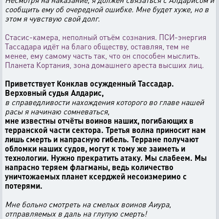
сообщить ему об очередной ошибке. Мне будет хуже, но в
этом я чувствую свой долг.
Стасис-камера, неполный отъём сознания. ПСИ-энергия
Тассадара идёт на благо обществу, оставляя, тем не
менее, ему самому часть так, что он способен мыслить.
Планета Кортания, зона домашнего ареста высших лиц.
Приветствует Конклав осужденный Тассадар.
Верховный судья Алдарис,
в справедливости нахождения которого во главе нашей
расы я начинаю сомневаться,
мне известны отчёты воинов наших, погибающих в
терранской части сектора. Третья волна приносит нам
лишь смерть и напрасную гибель. Терране получают
обломки наших судов, могут к тому же заиметь и
технологии. Нужно прекратить атаку. Мы слабеем. Мы
напрасно теряем флагманы, ведь количество
уничтожаемых планет ксерджей несоизмеримо с
потерями.
Мне больно смотреть на смелых воинов Аиура,
отправляемых в даль на глупую смерть!