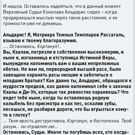
И нашла. Оставалось надеяться, что в данный момент
Верховный Судья Конклава Альдарис сидел – когда
продираешься мыслью через такое расстояние, о ее
громкости уже не думаешь.
Альдарис! Я, Матриарх Темных Темпларов Рассагаль,
взываю к твоему благоразумию.
…. Остановись, Кортанул!..
Вы, Кхалаи, погрязли в собственном высокомерии, и
ныне я, изгнанница и отступница Истинной Веры,
вынуждена напоминать вам о ваших непреложных
обетах. Не вам ли, первородной высшей расе, было
завещано охранять расы низшие и заботиться о
младших братьях? Как давно ты, Альдарис, обращался к
мудрости предков, как давно напоминал себе о законах
Кхалы и Ди-Ул, которые так ревностно охраняешь? Что
ведет тебя ныне, когда ты оставляешь родную
колыбель без присмотра и как пес, оскалив зубы,
несешься, не разбирая дороги, что бы вгрызться кому-
то в глотку?
… Твоя ярость деструктивна, Кортанул, и бесполезна. Твой
разум… он отравлен ею…
Остановись, Судья. Иначе ты погубишь всех, кто когда-