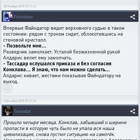
28 Ноября 2010 19:11:14
Finedator
Впервые Файндатор видит верховного судью в таком
состоянии: рядом с троном сидит, облокотившись на
стеновой кристалл.
- Позвольте мне...
Разведчик замолкает. Усталой безжизненной рукой
Алдарис велит ему замолчать.
- Тассадар ослушался приказа и без согласия
Конклава... Я знаю, что нам можно сделать...
Алдарис кивает, жестами показывая Файндатору на
выход.
2 Декабря 2010 20:27:14
Tassadar
Прошло четыре месяца. Конклав, забывший о ширине
пропасти в которую чуть было не упала вся наша
цивилизация, снова пустил ситуацию на самотёк.
Несмотря на наказание, я должен связаться с Алдарисом и