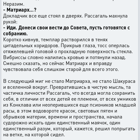
Неразим.
- Матриарх…?
Докладчик все еще стоял в дверях. Рассагаль махнула
рукой:
- Иди. Донеси свои вести до Совета, пусть готовятся с
собранию.
Коротко кивнув, темплар растворился в тенях
цитадельных коридоров. Прикрыв глаза, тосс оперлась
отяжелевшей головой о прохладную поверхность стекла.
Вибриссы словно налились кровью и потянули назад.
Смешно сказать, но сейчас Матриарх и вправду
чувствовала себя слишком старой для всего этого.
В следующий миг не стало Матриарха, не стало Шакураса
и вселенной вокруг. Превратившись в чистую мысль, та
частичка личности Рассагаль, что всегда могла сохранить
себя, в отличии от всех детей ее племени, от всех умников
из Конклава или неоперившихся еще псиоников младшей
расы, в этом водовороте красок, световых пятен и
обрывков материи, времени и пространства, начала
судорожно искать один единственный маячок, один
единственный разум, который, кажется, решил попрыгать
на ветке, на которой сидел.