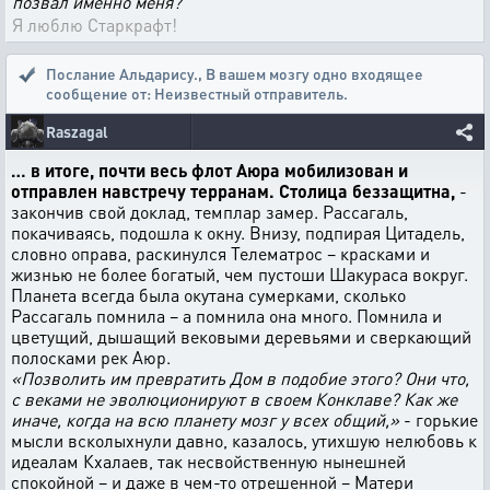
позвал именно меня?
Я люблю Старкрафт!
Послание Альдарису.
,
В вашем мозгу одно входящее
сообщение от: Неизвестный отправитель.
Raszagal
… в итоге, почти весь флот Аюра мобилизован и
отправлен навстречу терранам. Столица беззащитна,
-
закончив свой доклад, темплар замер. Рассагаль,
покачиваясь, подошла к окну. Внизу, подпирая Цитадель,
словно оправа, раскинулся Телематрос – красками и
жизнью не более богатый, чем пустоши Шакураса вокруг.
Планета всегда была окутана сумерками, сколько
Рассагаль помнила – а помнила она много. Помнила и
цветущий, дышащий вековыми деревьями и сверкающий
полосками рек Аюр.
«Позволить им превратить Дом в подобие этого? Они что,
с веками не эволюционируют в своем Конклаве? Как же
иначе, когда на всю планету мозг у всех общий,»
- горькие
мысли всколыхнули давно, казалось, утихшую нелюбовь к
идеалам Кхалаев, так несвойственную нынешней
спокойной – и даже в чем-то отрешенной – Матери