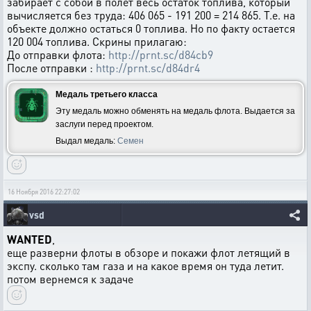
забирает с собой в полет весь остаток топлива, который
вычисляется без труда: 406 065 - 191 200 = 214 865. Т.е. на
объекте должно остаться 0 топлива. Но по факту остается
120 004 топлива. Скрины прилагаю:
До отправки флота:
http://prnt.sc/d84cb9
После отправки :
http://prnt.sc/d84dr4
Медаль третьего класса
Эту медаль можно обменять на медаль флота. Выдается за
заслуги перед проектом.
Выдал медаль:
Семен
16 Ноября 2016 22:27:02
vsd
WANTED
,
еще разверни флоты в обзоре и покажи флот летящий в
экспу. сколько там газа и на какое время он туда летит.
потом вернемся к задаче