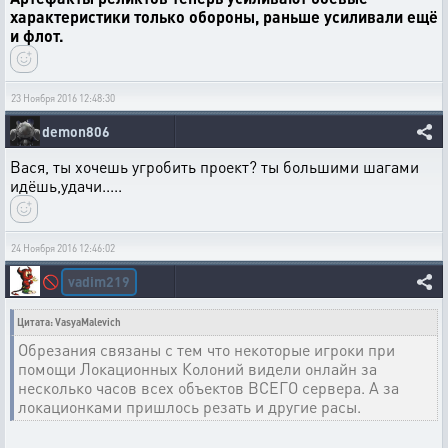
характеристики только обороны, раньше усиливали ещё
и флот.
23 Ноября 2016 12:48:30
demon806
Вася, ты хочешь угробить проект? ты большими шагами
идёшь,удачи.....
24 Ноября 2016 12:46:02
vadim219
🚫
Цитата: VasyaMalevich
Обрезания связаны с тем что некоторые игроки при
помощи Локационных Колоний видели онлайн за
несколько часов всех объектов ВСЕГО сервера. А за
локационками пришлось резать и другие расы.