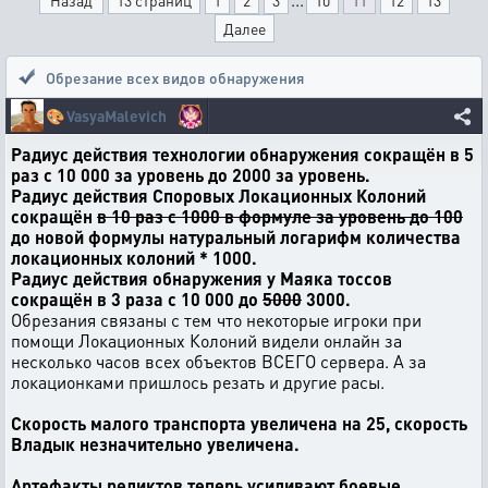
Назад
13 страниц
1
2
3
10
11
12
13
Далее
Обрезание всех видов обнаружения
🎨
VasyaMalevich
Радиус действия технологии обнаружения сокращён в 5
раз с 10 000 за уровень до 2000 за уровень.
Радиус действия Споровых Локационных Колоний
сокращён
в 10 раз с 1000 в формуле за уровень до 100
до новой формулы натуральный логарифм количества
локационных колоний * 1000.
Радиус действия обнаружения у Маяка тоссов
сокращён в 3 раза с 10 000 до
5000
3000.
Обрезания связаны с тем что некоторые игроки при
помощи Локационных Колоний видели онлайн за
несколько часов всех объектов ВСЕГО сервера. А за
локационками пришлось резать и другие расы.
Скорость малого транспорта увеличена на 25, скорость
Владык незначительно увеличена.
Артефакты реликтов теперь усиливают боевые