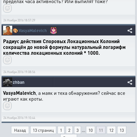
пределах часа активность? Или выпилят тоже?
24 Ноября 2016 18:57:29
🎨
VasyaMalevich
Радиус действия Споровых Локационных Колоний
сокращён до новой формулы натуральный логарифм
количества локационных колоний * 1000.
24 Ноября 2016 19:08:56
zhban
VasyaMalevich
, а маяк и теха обнаружения? сейчас все
играют как кроты.
24 Ноября 2016 19:10:44
...
Назад
13 страниц
1
2
3
10
11
12
13