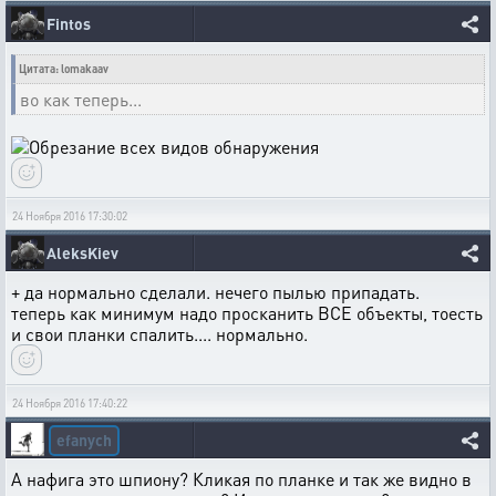
Fintos
Цитата: lomakaav
во как теперь...
24 Ноября 2016 17:30:02
AleksKiev
+ да нормально сделали. нечего пылью припадать.
теперь как минимум надо просканить ВСЕ объекты, тоесть
и свои планки спалить.... нормально.
24 Ноября 2016 17:40:22
efanych
А нафига это шпиону? Кликая по планке и так же видно в