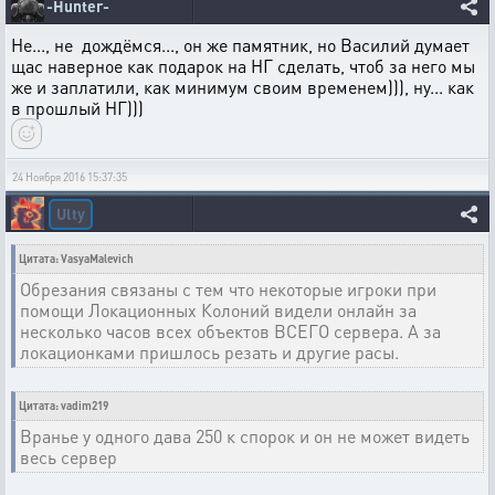
-Hunter-
Не..., не дождёмся..., он же памятник, но Василий думает
щас наверное как подарок на НГ сделать, чтоб за него мы
же и заплатили, как минимум своим временем))), ну... как
в прошлый НГ)))
24 Ноября 2016 15:37:35
Ulty
Цитата: VasyaMalevich
Обрезания связаны с тем что некоторые игроки при
помощи Локационных Колоний видели онлайн за
несколько часов всех объектов ВСЕГО сервера. А за
локационками пришлось резать и другие расы.
Цитата: vadim219
Вранье у одного дава 250 к спорок и он не может видеть
весь сервер