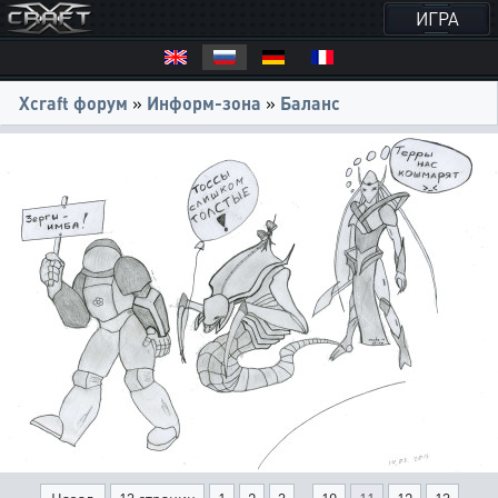
ИГРА
Xcraft форум
»
Информ-зона
»
Баланс
...