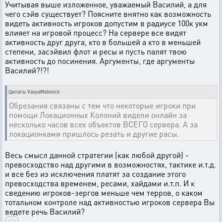
Учитывая выше изложенное, уважаемый Василий, а для
чего сэйв существует? Поясните внятно как возможность
видеть активность игроков допустим в радиусе 100к укм
влияет на игровой процесс? На сервере все видят
активность друг друга, кто в большей а кто в меньшей
степени, засэйвил флот и ресы и пусть палят твою
активность до посинения. Аргументы, где аргументы
Василий?!?!
Цитата: VasyaMalevich
Обрезания связаны с тем что некоторые игроки при
помощи Локационных Колоний видели онлайн за
несколько часов всех объектов ВСЕГО сервера. А за
локационками пришлось резать и другие расы.
Весь смысл данной стратегии (как любой другой) -
превосходство над другими в возможностях, тактике и.т.д.
и все без из исключения платят за создание этого
превосходства временем, ресами, хайдами и.т.п. И к
сведению игроков-зергов меньше чем терров, о каком
тотальном контроле над активностью игроков сервера Вы
ведете речь Василий?