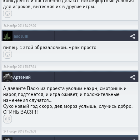
конкуренты и постепенно делают некомфортные условия
для игроков, вытесняя их в другие игры.
24 Ноября 2016 14:29:00
asoluik
пипец. с этой обрезаловкой..мрак просто
24 Ноября 2016 15:17:16
Артемий
А давайте Васю из проекта уволим нахрн, смотришь и
народ подтянется, и игра оживет, и положительные
изменения случатся...
Суко новый год скоро, дед мороз услышь, случись добро:
СГИНЬ ВАСЯ!!!
24 Ноября 2016 15:33:38