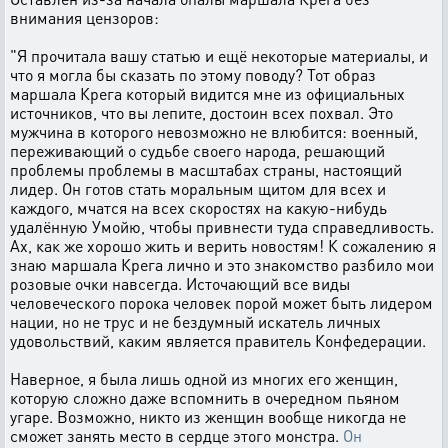
внимания цензоров:
"Я прочитала вашу статью и ещё некоторые материалы, и
что я могла бы сказать по этому поводу? Тот образ
маршала Крега который видится мне из официальных
источников, что вы лепите, достоин всех похвал. Это
мужчина в которого невозможно не влюбится: военный,
переживающий о судьбе своего народа, решающий
проблемы проблемы в масштабах страны, настоящий
лидер. Он готов стать моральным щитом для всех и
каждого, мчатся на всех скоростях на какую-нибудь
удалённую Умойю, чтобы привнести туда справедливость.
Ах, как же хорошо жить и верить новостям! К сожалению я
знаю маршала Крега лично и это знакомство разбило мои
розовые очки навсегда. Источающий все виды
человеческого порока человек порой может быть лидером
нации, но не трус и не бездумный искатель личных
удовольствий, каким является правитель Конфедерации.
Наверное, я была лишь одной из многих его женщин,
которую сложно даже вспомнить в очередном пьяном
угаре. Возможно, никто из женщин вообще никогда не
сможет занять место в сердце этого монстра.
Он