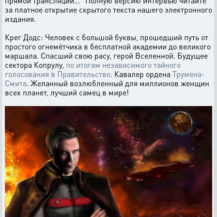
прямой трансляции..." Полную версию интервью читайте
за платное открытие скрытого текста нашего электронного
издания.
Крег Додс: Человек с большой буквы, прошедший путь от
простого огнемётчика в бесплатной академии до великого
маршала. Спасший свою расу, герой Вселенной. Будущее
сектора Копрулу,
по итогам независимого тайного
голосования в Правительстве
. Кавалер ордена
Трумена-
Смита
. Желанный возлюбленный для миллионов женщин
всех планет, лучший самец в мире!