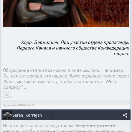
Корр. Вермилион. При участии отдела пропаганды
Первого Канала и научного общества Конфедерации
терран.
Обсуждение статьи возможно в виде
мыслей
. Например:
Эх, как же хорошо, что наши рубежи охраняют такие люди!
Жаль, моя жена уже не та, чтобы участвовать в "Мисс
Копрулу"...
3 Декабря 2010 09:58:38
Sarah_Kerrigan
Не по игре: валялась под столом.
Хочу знать, кто это
написал, чтобы пожать его мужественную сюжетную руку.