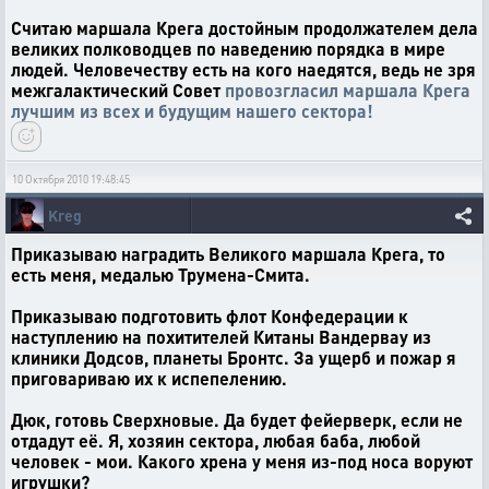
Считаю маршала Крега достойным продолжателем дела
великих полководцев по наведению порядка в мире
людей. Человечеству есть на кого наедятся, ведь не зря
межгалактический Совет
провозгласил маршала Крега
лучшим из всех и будущим нашего сектора!
10 Октября 2010 19:48:45
Kreg
Приказываю наградить Великого маршала Крега, то
есть меня, медалью Трумена-Смита.
Приказываю подготовить флот Конфедерации к
наступлению на похитителей Китаны Вандервау из
клиники Додсов, планеты Бронтс. За ущерб и пожар я
приговариваю их к испепелению.
Дюк, готовь Сверхновые. Да будет фейерверк, если не
отдадут её. Я, хозяин сектора, любая баба, любой
человек - мои. Какого хрена у меня из-под носа воруют
игрушки?