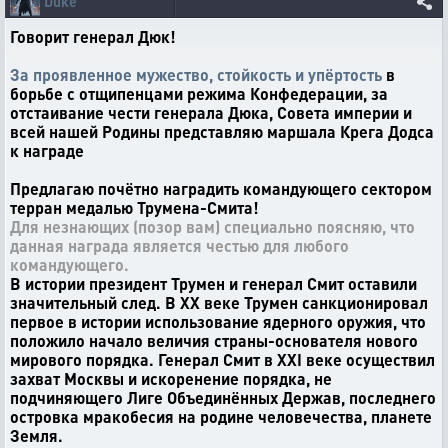
Duke
Говорит генерал Дюк!
За проявленное мужество, стойкость и упёртость
в
борьбе с отщипенцами режима Конфедерации, за
отстаивание чести генерала Дюка, Совета империи и
всей нашей Родины представляю маршала Крега Додса
к награде
Предлагаю почётно наградить командующего сектором
терран медалью Трумена-Смита!
Для незнающих (позор вам) специально поясняю, что
данная награда является честью для любого
командующего.
В истории президент Трумен и генерал Смит оставили
значительный след. В XX веке Трумен санкционировал
первое в истории использование ядерного оружия, что
положило начало величия страны-основателя нового
мирового порядка. Генерал Смит в XXI веке осуществил
захват Москвы и искоренение порядка, не
подчиняющего Лиге Объединённых Держав, последнего
островка мракобесия на родине человечества, планете
Земля.