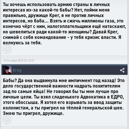
Ты хочешь использовать армию страны в личных
интересах из-за какой-то бабы? Нет, пойми меня
правильно, дружище Крег, я не против личных
интересов, но баба... Взять и сжечь миллионы газа, это
конечно чёрт с ним, налогоплательщики ещё натаскают,
но шевелиться ради какой-то женщины? Давай Крег,
снимай с себя командование - у тебя кризис власти. Я
волнуюсь за тебя.
15 Октября 2010 22:13:57
Kreg
Бабы? Да она выдвинула мне импичмент год назад! Это
дело государственной важности надрать похитителям
зад по самые яйца! Не говорил бы ты мне лучше про
личные цели. Ты взял сладенького Адвокатика в ЕДРО,
этого обоссыша. Я хотел его взрывать за ввод защиты
колонистам, а ты пригрел на тёплой генеральской шее.
Змею ты пригрел, дружище.