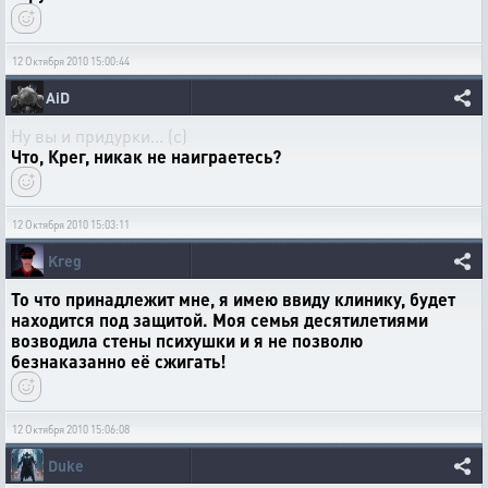
12 Октября 2010 15:00:44
AiD
Ну вы и придурки... (с)
Что, Крег, никак не наиграетесь?
12 Октября 2010 15:03:11
Kreg
То что принадлежит мне, я имею ввиду клинику, будет
находится под защитой. Моя семья десятилетиями
возводила стены психушки и я не позволю
безнаказанно её сжигать!
12 Октября 2010 15:06:08
Duke