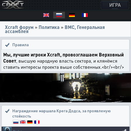
ИГРА
Xcraft форум
»
Политика
»
ВМС, Генеральная
ассамблея
Правила
Мы, лучшие игроки Xcraft, провозглашаем Верховный
Совет
, высшую народную власть сектора, и клянёмся
ставить интересы проекта выше собственных.<br/><br/>
Награждение маршала Крега Додса
,
за проявленую
стойкость