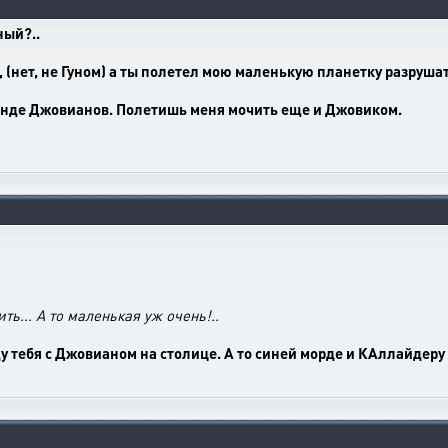
ный?..
, (нет, не Гуном) а ты полетел мою маленькую планетку разруша
ренде Джовианов. Полетишь меня мочить еще и Джовиком.
ть... А то маленькая уж очень!..
ду тебя с Джовианом на столице. А то синей морде и КАллайдеру