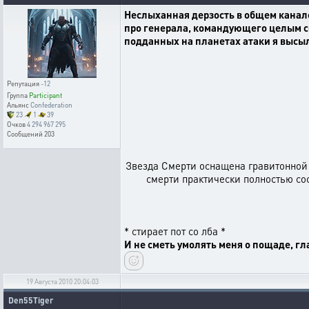
Неслыханная дерзость в общем канале
про генерала, командующего целым се
подданных на планетах атаки я высыл
Репутация
-12
Группа
Participant
Альянс
Confederation
23
1
39
Очков
4 294 967 295
Сообщений
203
Звезда Смерти оснащена гравитонной 
смерти практически полностью сос
* стирает пот со лба *
И не сметь умолять меня о пощаде, 
19 Августа 2010 20:04:03
Den55Tiger