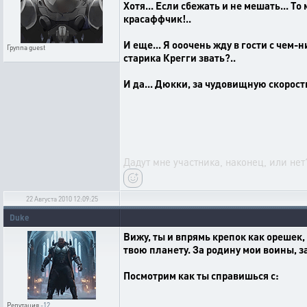
Хотя... Если сбежать и не мешать... 
красаффчик!..
И еще... Я ооочень жду в гости с че
Группа
guest
старика Крегги звать?..
И да... Дюкки, за чудовищную скорост
Дадут мне участника, наконец, или нет?
22 Августа 2010 12:09:25
Duke
Вижу, ты и впрямь крепок как орешек
твою планету. За родину мои воины, з
Посмотрим как ты справишься с:
Репутация
-12