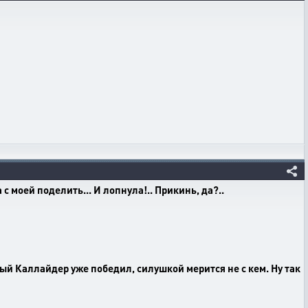
 с моей поделить... И лопнула!.. Прикинь, да?..
ый Каллайдер уже победил, силушкой мерится не с кем. Ну так