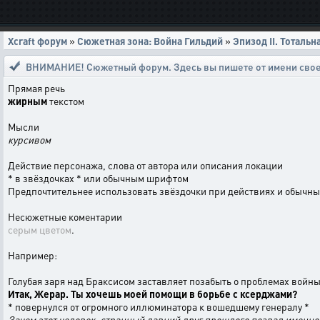
Xcraft форум
»
Сюжетная зона: Война Гильдий
»
Эпизод II. Тотальн
ВНИМАНИЕ! Сюжетный форум. Здесь вы пишете от имени свое
Прямая речь
жирным
текстом
Мысли
курсивом
Действие персонажа, слова от автора или описания локации
* в звёздочках * или обычным шрифтом
Предпочтительнее использовать звёздочки при действиях и обычн
Несюжетные коментарии
серым цветом
.
Например:
Голубая заря над Браксисом заставляет позабыть о проблемах войн
Итак, Жерар. Ты хочешь моей помощи в борьбе с ксерджами?
* повернулся от огромного иллюминатора к вошедшему генералу *
Зачем этот человек, странный давний друг прошлого позвал именно