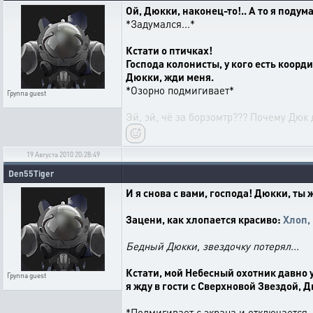
Ой, Дюкки, наконец-то!.. А то я подум
*Задумался...*
Кстати о птичках!
Господа колонисты, у кого есть коорд
Дюкки, жди меня.
*Озорно подмигивает*
Группа
guest
Эй, эй, чё за борзомтр??? Почему Дюк 
19 Августа 2010 20:28:49
Den55Tiger
И я снова с вами, господа! Дюкки, ты ж
Зацени, как хлопается красиво:
Хлоп, 
Бедный Дюкки, звездочку потерял...
Кстати, мой Небесный охотник давно у
Группа
guest
я жду в гости с Сверхновой Звездой, 
*Подмигивает с экрана и отключается..