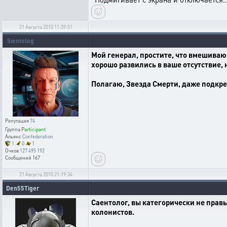
21 Августа 2010 11:39:51
Sientolog
Мой генерал, простите, что вмешиваю
хорошо развились в ваше отсутствие,
Полагаю, Звезда Смерти, даже подкре
Репутация
74
Группа
Participant
Альянс
Confederation
1
0
1
Очков
127 495 192
Сообщений
167
21 Августа 2010 21:19:34
Den55Tiger
Саентолог, вы категорически не правы
колонистов.