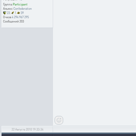
Группа
Participant
Альянс
Confederation
23
1
39
Очков
4 294 967 295
Сообщений
203
22 Августа 2010 19:33:34