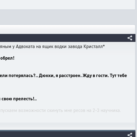
яным у Адвоката на ящик водки завода Кристалл*
иобрел!
ели потерялась?.. Дюкки, я расстроен. Жду в гости. Тут тебе
 свою прелесть!..
 упускаем возможности скинуть мне ресов на 2-3 научника.