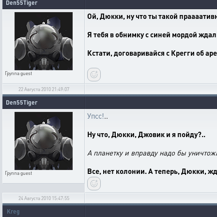
Den55Tiger
Ой, Дюкки, ну что ты такой праааатив
Я тебя в обнимку с синей мордой ждал
Кстати, договаривайся с Крегги об а
Группа
guest
22 Августа 2010 21:49:07
Den55Tiger
Упсс!
..
Ну что, Дюкки, Джовик и я пойду?..
А планетку и вправду надо бы уничтожи
Все, нет колонии. А теперь, Дюкки, ж
Группа
guest
24 Августа 2010 15:47:55
Kreg