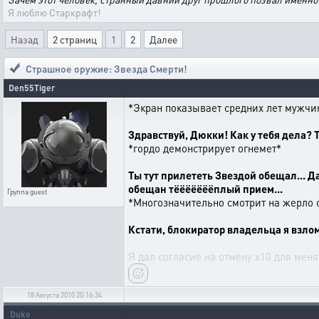
Я люблю Старкрафт!
Назад
2 страниц
1
2
Далее
Страшное оружие: Звезда Смерти!
Den55Tiger
*Экран показывает средних лет мужчи
Здравствуй, Дюкки! Как у тебя дела? 
*гордо демонстрирует огнемет*
Ты тут прилететь Звездой обещал... Да
обещан тёёёёёёёплый прием...
Группа
guest
*Многозначительно смотрит на жерло о
Кстати, блокиратор владельца я взлома
Я дал согласие на отмену x10 для меня
18 Августа 2010 20:16:34
Duke