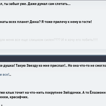
ал, ты забыл уже. Даже думал сам слетать...
инаты всех планет Дюка? Я тоже прилечу к нему в гости!
для меня все еще слишком силен???? И я хочу его побить!!!!
е душка! Такую Звезду ко мне прислал!.. Но она что-то не смогла
и все!
..
же клык точит на что-нить покрупнее Звёздочки. А то Ёлазионн
Дюкки, красафчик.
.*