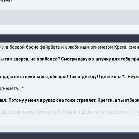
ну, в боевой броне файрбата и с любимым огнеметом Крега, смен
Ты там здоров, не приболел? Смотри какую я штучку для тебя пр
-да, и не отнекивайся, обещал! Так я-де жду! Где же она?.. Неуж
гнемёта...*
л. Потому у меня в руках она тоже стреляет. Крегги, а ты отбери
. Давай движуху, скучно тут!.. Парни и девчата, кого веселю - не