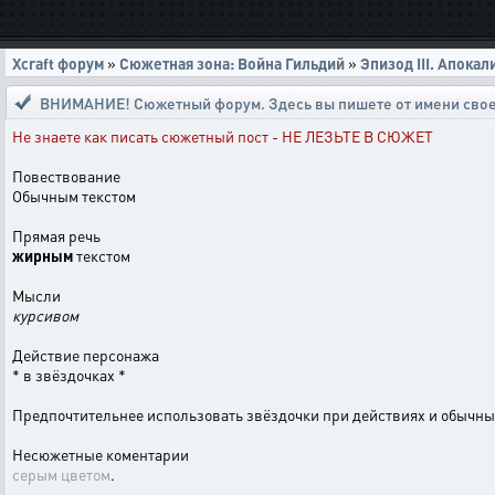
Xcraft форум
»
Сюжетная зона: Война Гильдий
»
Эпизод III. Апокал
ВНИМАНИЕ! Сюжетный форум. Здесь вы пишете от имени свое
Не знаете как писать сюжетный пост - НЕ ЛЕЗЬТЕ В СЮЖЕТ
Повествование
Обычным текстом
Прямая речь
жирным
текстом
Мысли
курсивом
Действие персонажа
* в звёздочках *
Предпочтительнее использовать звёздочки при действиях и обычн
Несюжетные коментарии
серым цветом
.