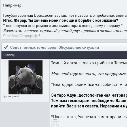
Например:
Голубая заря над Браксисом заставляет позабыть о проблемах войн
Итак, Жерар. Ты хочешь моей помощи в борьбе с ксерджами?
* повернулся от огромного иллюминатора к вошедшему генералу *
Зачем этот человек, странный давний друг прошлого позвал именно
Я люблю Старкрафт!
Совет темных темпларов
,
Обсуждение ситуации
Ulrezaj
Темный архонт только прибыл в Телема
Мне необходимо знать, что предпримет
*Благодаря своим пси-способностям, 
Эн таро Адун, достопочтенная матриа
Группа
guest
Темным темпларам необходимо Ваше ру
прийти Вас в зал совета. Неразимам 
*После этого, Ульрезаж сам отправился