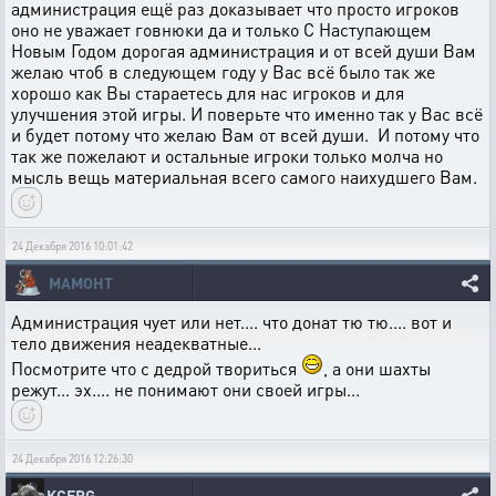
администрация ещё раз доказывает что просто игроков
оно не уважает говнюки да и только С Наступающем
Новым Годом дорогая администрация и от всей души Вам
желаю чтоб в следующем году у Вас всё было так же
хорошо как Вы стараетесь для нас игроков и для
улучшения этой игры. И поверьте что именно так у Вас всё
и будет потому что желаю Вам от всей души. И потому что
так же пожелают и остальные игроки только молча но
мысль вещь материальная всего самого наихудшего Вам.
24 Декабря 2016 10:01:42
MAMOHT
Администрация чует или нет.... что донат тю тю.... вот и
тело движения неадекватные...
Посмотрите что с дедрой твориться
, а они шахты
режут... эх.... не понимают они своей игры...
24 Декабря 2016 12:26:30
KCERG