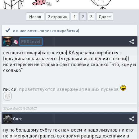
Назад
3 страниц
1
2
3
Далее
а в нас опять порезка виработки)
PROLevel
🦄
сегодня втихаря(как всехда) КА урезали виработку..
(догадиваюсь изза чего..(медальки истощения с експи))
но интересен не столько факт порезки сколько "что, кому и
сколько"
пи. си.
приветствуются извержения ваших пуканов
23 Декабря 2016 21:31:24
Gore
ну по большому счёту так нам всем и надо лизунов ни кто
не отменял доигрались со своими рацпредложениями а