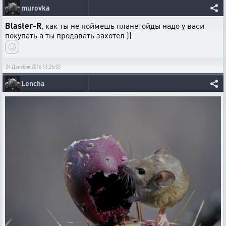
murovka
Blaster-R
, как ты не поймешь планетойды надо у васи
покупать а ты продавать захотел ))
24 Декабря 2016 13:26:03
Lencha