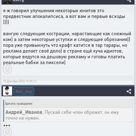
я ж говорил улучшения некоторых юнитов это
предвестник апокалипсиса, а вот вам и первые всходы
))))
вангую следующие кострации, нарастающие как снежный
ком) а затем некоторые уступки и следующие обрезания))
пора уже привыкнуть что крафт катится в тар тарары, но
реклама делает своё дело) в стране ещё куча идиотов,
которые ведутся на дешовую рекламу и готовы платить
реальные бабки за пиксели)
25 Декабря 2016 19:59:11
Bad_boy
Цитата: гражданин
Андрей_Иванов
, Пускай себе член обрежет, он ему
точно не нужен.
+++