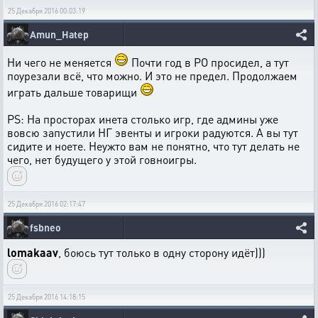
25 Декабря 2016 00:03:19
Amun_Hatep
Ни чего не меняется
Почти год в РО просидел, а тут
поурезали всё, что можно. И это не предел. Продолжаем
играть дальше товарищи
PS: На просторах инета столько игр, где админы уже
вовсю запустили НГ эвенты и игроки радуются. А вы тут
сидите и ноете. Неужто вам не понятно, что тут делать не
чего, нет будущего у этой говноигры.
25 Декабря 2016 02:17:47
fsbneo
lomakaav
, боюсь тут только в одну сторону идёт)))
25 Декабря 2016 14:18:15