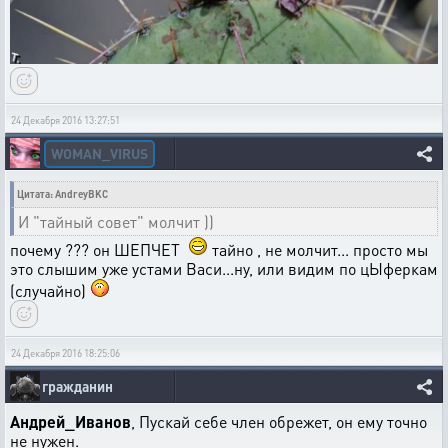
24 Декабря 2016 13:27:51
WOMAN_VIRUS
Цитата: AndreyBKC
И "тайный совет" молчит ))
почему ??? он ШЕПЧЕТ
тайно , не молчит... просто мы
это слышим уже устами Васи...ну, или видим по цЫферкам
(случайно)
24 Декабря 2016 18:25:06
гражданин
Андрей_Иванов
, Пускай себе член обрежет, он ему точно
не нужен.