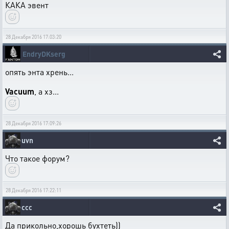
КАКА эвент
28 Декабря 2016 17:03:20
EndryDKserg
опять энта хрень...
Vacuum
, а хз...
28 Декабря 2016 17:09:26
uvn
Что такое форум?
28 Декабря 2016 17:22:11
ссс
Да прикольно,хорошь бухтеть))