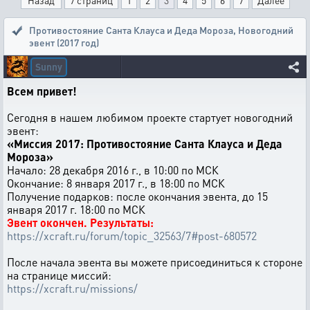
Назад
7 страниц
1
2
3
4
5
6
7
Далее
Противостояние Санта Клауса и Деда Мороза
,
Новогодний
эвент (2017 год)
Sunny
Всем привет!
Сегодня в нашем любимом проекте стартует новогодний
эвент:
«Миссия 2017: Противостояние Санта Клауса и Деда
Мороза»
Начало: 28 декабря 2016 г., в 10:00 по МСК
Окончание: 8 января 2017 г., в 18:00 по МСК
Получение подарков: после окончания эвента, до 15
января 2017 г. 18:00 по МСК
Эвент окончен. Результаты:
https://xcraft.ru/forum/topic_32563/7#post-680572
После начала эвента вы можете присоединиться к стороне
на странице миссий:
https://xcraft.ru/missions/