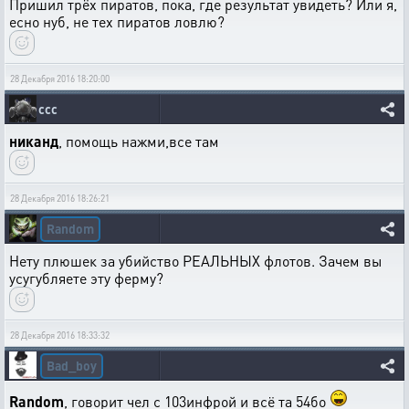
Пришил трёх пиратов, пока, где результат увидеть? Или я,
есно нуб, не тех пиратов ловлю?
28 Декабря 2016 18:20:00
ссс
никанд
, помощь нажми,все там
28 Декабря 2016 18:26:21
Random
Нету плюшек за убийство РЕАЛЬНЫХ флотов. Зачем вы
усугубляете эту ферму?
28 Декабря 2016 18:33:32
Bad_boy
Random
, говорит чел с 103инфрой и всё та 54бо