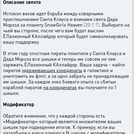
Описание эвента
Испокон веков идет борьба между коварными
приспешниками Санта Клауса и воинами света Деда
Мороза за планету SnowGirls Heaven
[20:1:7]
. Выберите на
чьей вы стороне, после чего вам будет выслан
ЁЛазионный КАллайдер который будет символизировать
вашу поддержку.
В этом году злостные пираты похитили у Санта Клауса и
Деда Мороза все шишки и теперь им совсем не чем
заряжать ЁЛазионный КАллайдер. Ваша задача – найти
пиратов
удерживающих координаты
в галактике и
уничтожить их флот, а за одно забрать не принадлежащие
им шишки. За каждое очко боевого опыта со сбитых
кораблей пиратов
на координатах
вы получаете по 1
шишке.
Модификатор
Обратите внимание, что у каждой стороны есть
«Модификатор» который является множителем ваших
шишек при подведении итогов. К примеру, если вы
раздобыли к концу конкурса N шишек с модификатором