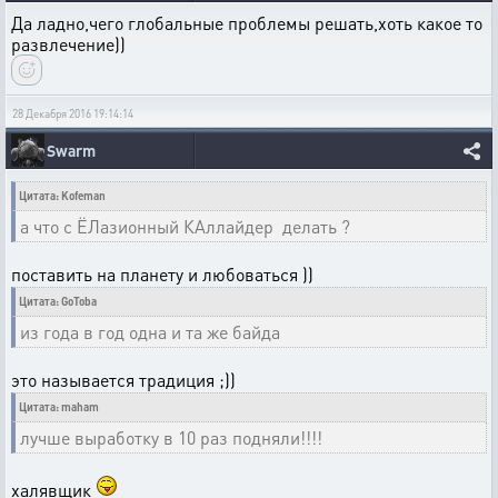
Да ладно,чего глобальные проблемы решать,хоть какое то
развлечение))
28 Декабря 2016 19:14:14
Swarm
Цитата: Kofeman
а что с ЁЛазионный КАллайдер делать ?
поставить на планету и любоваться ))
Цитата: GoToba
из года в год одна и та же байда
это называется традиция ;))
Цитата: maham
лучше выработку в 10 раз подняли!!!!
халявщик