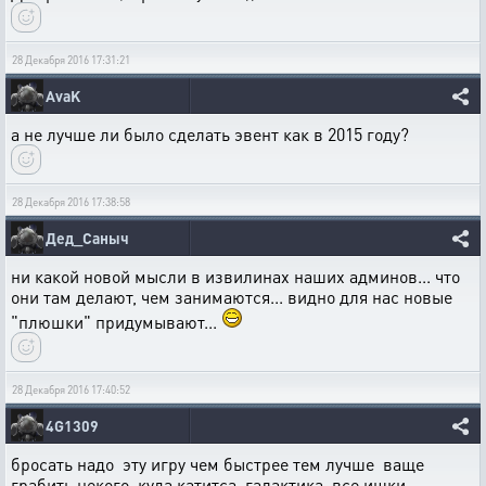
28 Декабря 2016 17:31:21
AvaK
а не лучше ли было сделать эвент как в 2015 году?
28 Декабря 2016 17:38:58
Дед_Саныч
ни какой новой мысли в извилинах наших админов... что
они там делают, чем занимаются... видно для нас новые
"плюшки" придумывают...
28 Декабря 2016 17:40:52
4G1309
бросать надо эту игру чем быстрее тем лучше ваще
грабить некого куда катитса галактика все ишки