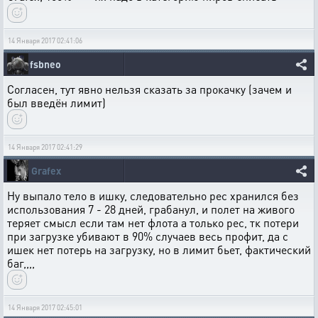
14 Января 2017 02:41:06
fsbneo
Согласен, тут явно нельзя сказать за прокачку (зачем и
был введён лимит)
14 Января 2017 02:41:29
Grafex
Ну выпало тело в ишку, следовательно рес хранился без
использования 7 - 28 дней, грабанул, и полет на живого
теряет смысл если там нет флота а только рес, тк потери
при загрузке убивают в 90% случаев весь профит, да с
ишек нет потерь на загрузку, но в лимит бьет, фактический
баг,,,,
14 Января 2017 02:45:01