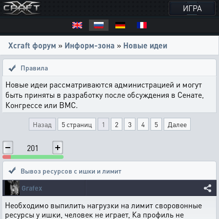
ИГРА
Xcraft форум
»
Информ-зона
»
Новые идеи
Правила
Новые идеи рассматриваются администрацией и могут
быть приняты в разработку после обсуждения в Сенате,
Конгрессе или ВМС.
Назад
5 страниц
1
2
3
4
5
Далее
201
Вывоз ресурсов с ишки и лимит
Grafex
Необходимо выпилить нагрузки на лимит своровонные
ресурсы у ишки, человек не играет, Ка профиль не