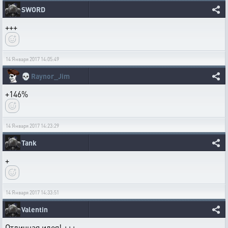
SWORD
+++
14 Января 2017 14:05:49
💀
Raynor_Jim
+146%
14 Января 2017 14:23:29
Tank
+
14 Января 2017 14:33:51
Valentin
Отличная идея! +++