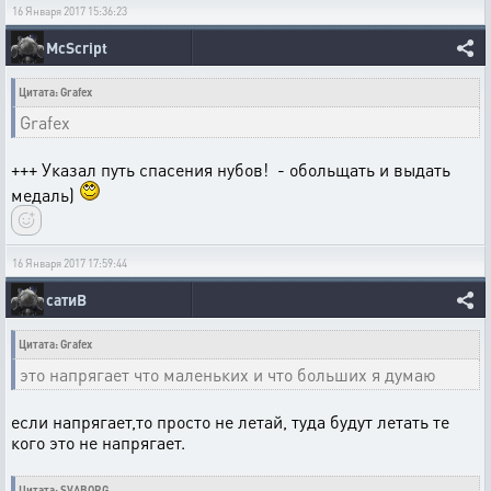
16 Января 2017 15:36:23
McScript
Цитата: Grafex
Grafex
+++ Указал путь спасения нубов! - обольщать и выдать
медаль)
16 Января 2017 17:59:44
сатиВ
Цитата: Grafex
это напрягает что маленьких и что больших я думаю
если напрягает,то просто не летай, туда будут летать те
кого это не напрягает.
Цитата: SVABORG