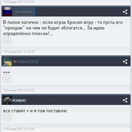
14 Января 2017 16:21:54
SVABORG
В полне логично - если игрок бросил игру - то пусть его
"призрак" ни чем не будит облогатся... За идею
определённо плюсик!...
14 Января 2017 17:25:10
🦇
Pavel2310
+++
14 Января 2017 22:56:42
Азирис
все ставят + и я тож поставлю
14 Января 2017 23:12:48