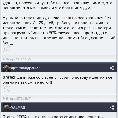
удаляет, воруешь и тут тебе на, все в копилку лимита, это
напрягает что маленьких и что больших я думаю
Ну выпало тело в ишку, следовательно рес хранился без
использования 7 - 28 дней, грабанул, и полет на живого
теряет смысл если там нет флота а только рес, тк потери
при загрузке убивают в 90% случаев весь профит, да с
ишек нет потерь на загрузку, но в лимит бьет, фактический
баг,,,,
14 Января 2017 02:33:25
артемкондрашов
Grafex
, да я тоже согласен с тобой по поводу ишек их все
равно не так уж и много!!!
14 Января 2017 02:35:47
VALMAS
Grafex, 100% +++ их надо в категорию пиров списать