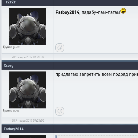
_zZzZz_
Fatboy2014
, падабу-пам-патам
Группа
guest
20 Января 2017 07:20:39
Xserg
придлагаю запретить всем подряд при
Группа
guest
20 Января 2017 07:21:00
Fatboy2014