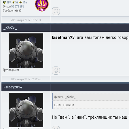
187
59
116
Очков
56 673 685
Сообщений
60
20 Января 2017 07:22:14
_zZzZz_
kiselman73
, ага вам топам легко говор
Группа
guest
20 Января 2017 07:22:43
Fatboy2014
Цитата: _zZzZz_
вам топам
Не "вам", а "нам", трёхлямщик ты наш )