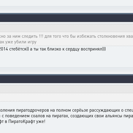
но за ним следить !!! для того что бы избежать столкновения хват
 так уже убили игру
14 стебётся)) а ты так близко к сердцу воспринял)))
поколения пиратодрочеров на полном серёьзе рассуждающих о спе
с поведением соалов на пиратах, создающих свои альянсы пир
фт в ПиратоКрафт уже!