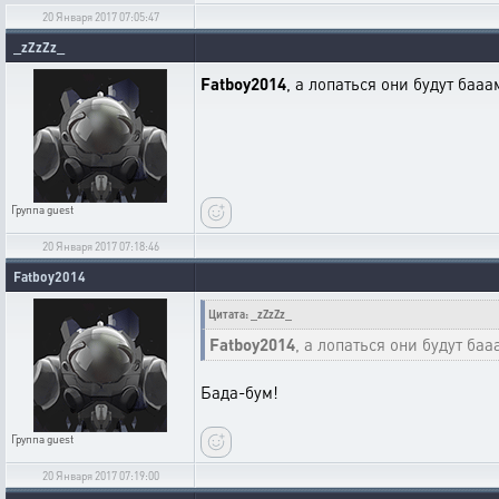
20 Января 2017 07:05:47
_zZzZz_
Fatboy2014
, а лопаться они будут бааа
Группа
guest
20 Января 2017 07:18:46
Fatboy2014
Цитата: _zZzZz_
Fatboy2014
, а лопаться они будут баа
Бада-бум!
Группа
guest
20 Января 2017 07:19:00