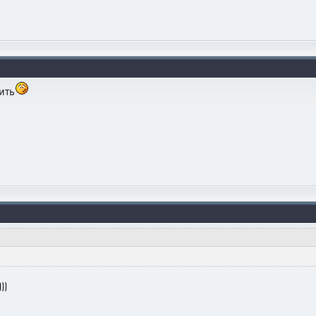
ить
))