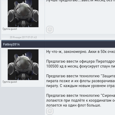
Группа
guest
20 Января 2017 07:01:43
Fatboy2014
Ну что-ж, закономерно. Акки в 50к очк
Предлагаю ввести офицера Пиратодроч
100500 хд в месяц фокусирует спаун пи
Предлагаю ввести технологию "Защита 
пирата позже и их флоты разворачива
Группа
guest
пирату. С каждым новым уровнем отра
Предлагаю ввести технологию "Сирена 
лопаются при подлёте к координатам 
лопается на один флот больше.