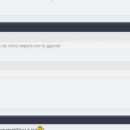
 на этого пирата кто-то другой
иратов!!!(раз в год
)