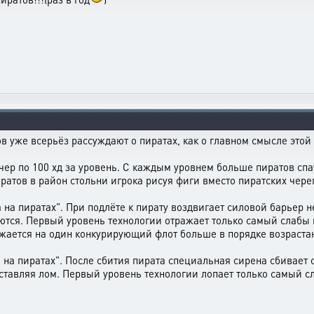
ов уже всерьёз рассуждают о пиратах, как о главном смысле этой
ер по 100 хд за уровень. С каждым уровнем больше пиратов спау
ратов в район стольни игрока рисуя фиги вместо пиратских чере
на пиратах". При подлёте к пирату воздвигает силовой барьер н
ются. Первый уровень технологии отражает только самый слабы 
жается на один конкурирующий флот больше в порядке возраста
на пиратах". После сбития пирата специальная сирена сбивает с
оставляя лом. Первый уровень технологии лопает только самый