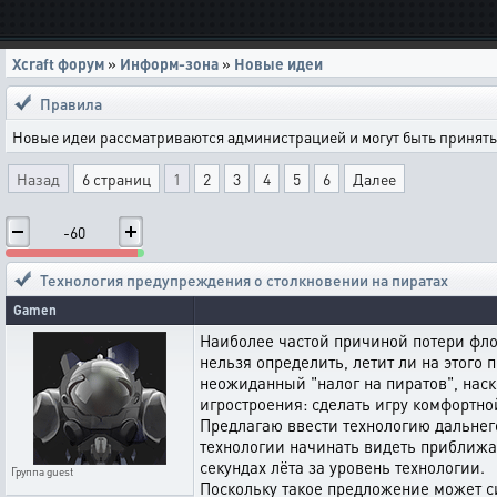
Xcraft форум
»
Информ-зона
»
Новые идеи
Правила
Новые идеи рассматриваются администрацией и могут быть приняты 
Назад
6 страниц
1
2
3
4
5
6
Далее
-60
Технология предупреждения о столкновении на пиратах
Gamen
Наиболее частой причиной потери флот
нельзя определить, летит ли на этого 
неожиданный "налог на пиратов", наско
игростроения: сделать игру комфортно
Предлагаю ввести технологию дальнего
технологии начинать видеть приближаю
секундах лёта за уровень технологии.
Группа
guest
Поскольку такое предложение может с