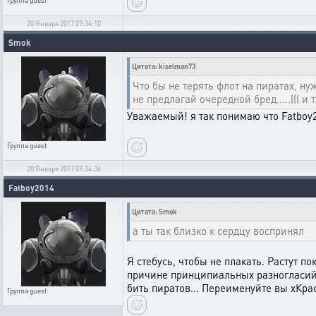
Группа
guest
20 Января 2017 07:34:10
Smok
Цитата: kiselman73
Что бы не терять флот на пиратах, нуж
не предлагай очередной бред.....((( и
Уважаемый! я так понимаю что Fatboy20
Группа
guest
20 Января 2017 07:34:36
Fatboy2014
Цитата: Smok
а ты так близко к сердцу воспринял
Я стебусь, чтобы не плакать. Растут 
причине принципиальных разногласий 
бить пиратов... Переименуйте вы хКра
Группа
guest