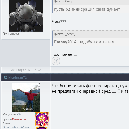
Цитата: Xserg
пусть одминисрация сама думает
Чем???
Группа
guest
Цитата: _zZzZz_
Fatboy2014
, падабу-пам-патам
Тож пойдёт...
20 Января 2017 07:21:43
🗜️
kiselman73
Что бы не терять флот на пиратах, нужн
не предлагай очередной бред.....((( и 
Репутация
622
Группа
Government
Альянс
OnlyOneTeam4Rever