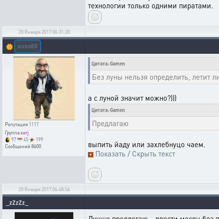
технологии только одними пиратами.
20 Января 2017 06:31:20
вова88
🌼
Цитата: Gamen
Без луны нельзя определить, летит ли
а с луной значит можно?)))
Цитата: Gamen
Предлагаю
Репутация
1117
Группа
xerj
97
45
199
выпить йаду или захлебнуцо чаем.
Сообщений
8600
Показать / Скрыть текст
20 Января 2017 06:48:56
_zZzZz_
Лучше предлогаю....ввести месяц без п