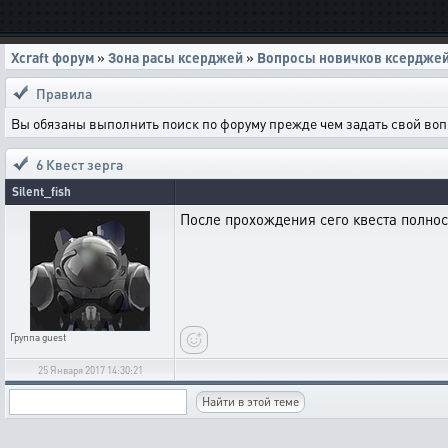
Xcraft форум
»
Зона расы ксерджей
»
Вопросы новичков ксердже
Правила
Вы обязаны выполнить поиск по форуму прежде чем задать свой воп
6 Квест зерга
Silent_fish
После прохождения сего квеста полно
Группа
guest
25 Января 2017 14:30:21