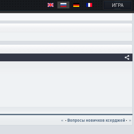
ИГРА
«
·
Вопросы новичков ксерджей
·
»