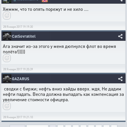
Хмммм, что то опять порежут и не хило ....
28 Января 2017 19:19:30
CatSovratitel
Ага значит из-за этого у меня дюпнулся флот во время
полёта!)))))
28 Января 2017 19:20:39
GAZARUS
сводки с биржи; нефть вниз хайды вверх. мдя, Не дадим
нефти падать. Веспа должна выпадать как компенсация за
увеличение стоимости офицера.
28 Января 2017 19:21:10