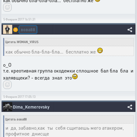
как обычно бла-бла-бла... бесплатно же
5 Февраля 2017 16:51:31
вова88
🌼
Цитата: WOMAN_VIRUS
как обычно бла-бла-бла... бесплатно же
о_О
т.е. креотивная группа окодемки сплошное бал бла бла и
халявщеки? - всегда знал это
5 Февраля 2017 17:05:13
Dima_Kemerovsky
Цитата: вова88
и да, забавно,как ты себя сщитаешь мего атакером,
профитное днисще