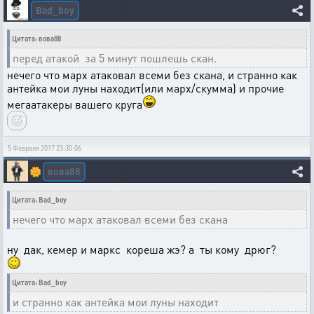
Bad_boy
Цитата: вова88
перед атакой за 5 минут пошлешь скан.
нечего что марх атаковал всеми без скана, и странно как
антейка мои луны находит(или марх/скумма) и прочие
мегаатакеры вашего круга
5 Февраля 2017 23:30:06
вова88
🌼
Цитата: Bad_boy
нечего что марх атаковал всеми без скана
ну дак, кемер и маркс кореша жэ? а ты кому дрюг?
Цитата: Bad_boy
и странно как антейка мои луны находит