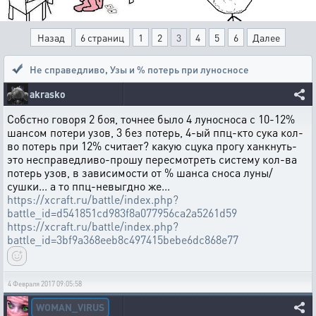
Назад
6 страниц
1
2
3
4
5
6
Далее
Не справедливо
,
Узы и % потерь при луносносе
akrasko
Собстно говоря 2 боя, точнее было 4 луносноса с 10-12%
шансом потери узов, 3 без потерь, 4-ый ппц-кто сука кол-
во потерь при 12% считает? какую сцука прогу ханкнуть-
это несправедливо-прошу пересмотреть систему кол-ва
потерь узов, в зависимости от % шанса сноса луны/
сушки... а то ппц-невыгдно же...
https://xcraft.ru/battle/index.php?
battle_id=d541851cd983f8a077956ca2a5261d59
https://xcraft.ru/battle/index.php?
battle_id=3bf9a368eeb8c497415bebe6dc868e77
4 Февраля 2017 09:05:58
WOMAN_VIRUS