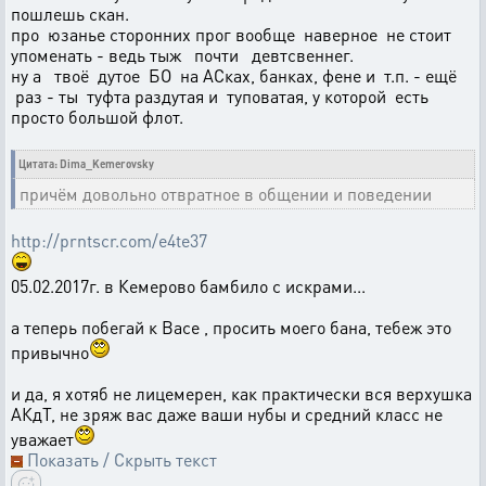
пошлешь скан.
про юзанье сторонних прог вообще наверное не стоит
упоменать - ведь тыж почти девтсвеннег.
ну а твоё дутое БО на АСках, банках, фене и т.п. - ещё
раз - ты туфта раздутая и туповатая, у которой есть
просто большой флот.
Цитата: Dima_Kemerovsky
причём довольно отвратное в общении и поведении
http://prntscr.com/e4te37
05.02.2017г. в Кемерово бамбило с искрами...
а теперь побегай к Васе , просить моего бана, тебеж это
привычно
и да, я хотяб не лицемерен, как практически вся верхушка
АКдТ, не зряж вас даже ваши нубы и средний класс не
уважает
Показать / Скрыть текст