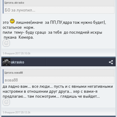
Цитата: akrasko
БО за лунопил...
это
лишнее(иначе за ПП,ПУ,ядра тож нужно будет),
остальное норм.
пили тему- буду срацо за тебя до последней искры
пукана Кемера.
5 Февраля 2017 20:10:06
akrasko
Цитата: вова88
вова88
да ладно вам... все люди... пусть и с явными негативными
настроями в отношении друг друга... хер с вами-я
предлагаю... там посмотрим... глядишь че выйдет...
5 Февраля 2017 20:12:34