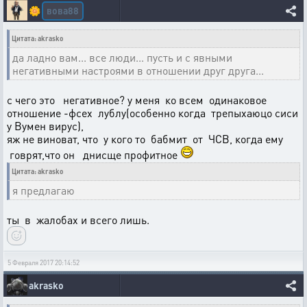
вова88
🌼
Цитата: akrasko
да ладно вам... все люди... пусть и с явными
негативными настроями в отношении друг друга...
с чего это негативное? у меня ко всем одинаковое
отношение -фсех лублу(особенно когда трепыхаюцо сиси
у Вумен вирус),
яж не виноват, что у кого то бабмит от ЧСВ, когда ему
говрят,что он днисще профитное
Цитата: akrasko
я предлагаю
ты в жалобах и всего лишь.
5 Февраля 2017 20:14:52
akrasko