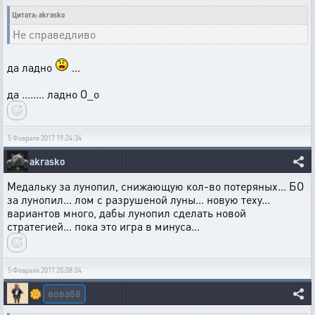
Цитата: akrasko
Не справедливо
да ладно
...
да ........ ладно О_о
5 Февраля 2017 19:24:34
akrasko
Медальку за лунопил, снижающую кол-во потеряных... БО
за лунопил... лом с разрушеной луны... новую теху...
вариантов много, дабы лунопил сделать новой
стратегией... пока это игра в минуса...
5 Февраля 2017 20:08:04
вова88
🌼