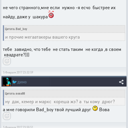
не чего странного,мне если нужно -я есчо быстрее их
найду, даже у шакура
Цитата: Bad_boy
и прочие мегаатакеры вашего круга
тебе завидно, что тебе не стать таким не когда ,в своем
квадрате?)))
5 Февраля 2017 23:32:59
🐦
димо
Цитата: вова88
ну дак, кемер и маркс кореша жэ? а ты кому дрюг?
а мне говорили Bad_boy твой лучший друг
Вова
5 Февраля 2017 23:50:51