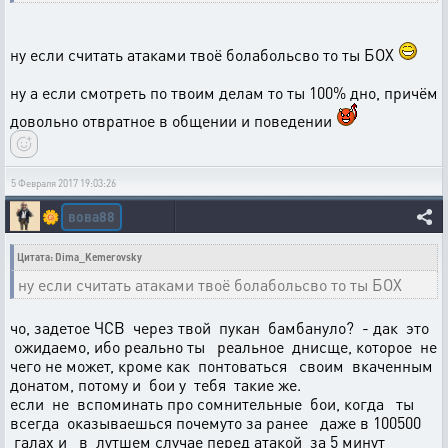
ну если считать атаками твоё болабольсво то ты БОХ
ну а если смотреть по твоим делам то ты 100% дно, причём
довольно отвратное в общении и поведении
5 Февраля 2017 19:03:26
вова88
🌼
Цитата: Dima_Kemerovsky
ну если считать атаками твоё болабольсво то ты БОХ
чо, задетое ЧСВ через твой пукан бамбануло? - дак это
ожидаемо, ибо реально ты реальное днисще, которое не
чего не может, кроме как понтоваться своим вкаченным
донатом, потому и бои у тебя такие же.
если не вспоминать про сомнительные бои, когда ты
всегда оказываешься почемуто за ранее даже в 100500
галах и в лутшем случае перед атакой за 5 минут