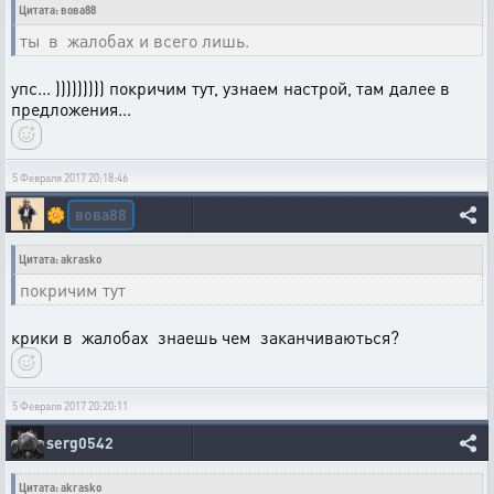
Цитата: вова88
ты в жалобах и всего лишь.
упс... ))))))))) покричим тут, узнаем настрой, там далее в
предложения...
5 Февраля 2017 20:18:46
вова88
🌼
Цитата: akrasko
покричим тут
крики в жалобах знаешь чем заканчиваються?
5 Февраля 2017 20:20:11
serg0542
Цитата: akrasko