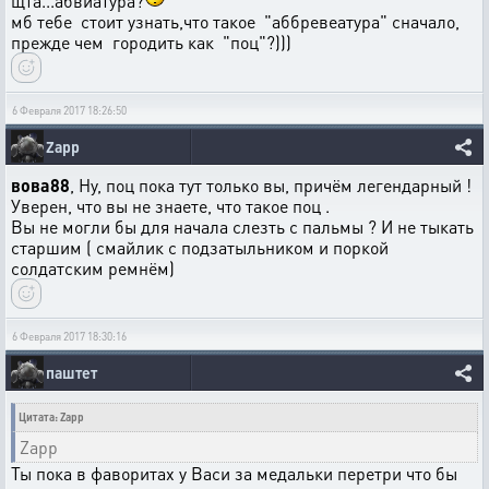
щта...абвиатура?
мб тебе стоит узнать,что такое "аббревеатура" сначало,
прежде чем городить как "поц"?)))
6 Февраля 2017 18:26:50
Zapp
вова88
, Ну, поц пока тут только вы, причём легендарный !
Уверен, что вы не знаете, что такое поц .
Вы не могли бы для начала слезть с пальмы ? И не тыкать
старшим ( смайлик с подзатыльником и поркой
солдатским ремнём)
6 Февраля 2017 18:30:16
паштет
Цитата: Zapp
Zapp
Ты пока в фаворитах у Васи за медальки перетри что бы