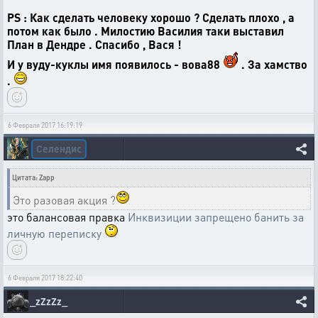
PS : Как сделать человеку хорошо ? Сделать плохо , а
потом как было . Милостию Василия таки выставил
План в Дендре . Спасибо , Вася !
И у вуду-куклы имя появилось - вова88
. За хамство
.
6 Февраля 2017 16:19:19
Селендис
Цитата: Zapp
Это разовая акция ?
это балансовая правка
Инквизиции запрещено банить за
личную переписку
6 Февраля 2017 18:22:40
_zZzZz_