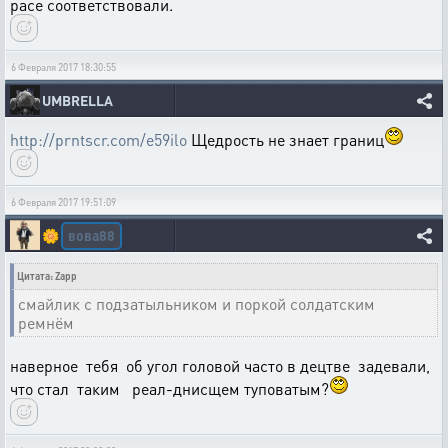
расе соответствовали.
6 Февраля 2017 18:30:55
UMBRELLA
http://prntscr.com/e59ilo
Щедрость не знает границ
6 Февраля 2017 19:51:09
вова88
🌼
Цитата: Zapp
смайлик с подзатыльником и поркой солдатским
ремнём
наверное тебя об угол головой часто в децтве задевали,
что стал таким реал-днисщем туповатым?