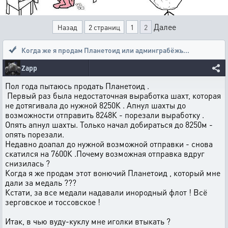
Далее
Назад
2 страниц
1
2
Когда же я продам Планетоид или админграбёжь...
Zapp
Пол года пытаюсь продать Планетоид .
Первый раз была недостаточная выработка шахт, которая
не дотягивала до нужной 8250К . Апнул шахты до
возможности отправить 8248К - порезали выработку .
Опять апнул шахты. Только начал добираться до 8250м -
опять порезали.
Недавно доапал до нужной возможной отправки - снова
скатился на 7600К .Почему возможная отправка вдруг
снизилась ?
Когда я же продам этот вонючий Планетоид , который мне
дали за медаль ???
Кстати, за все медали надавали инородный флот ! Всё
зерговское и тоссовское !
Итак, в чью вуду-куклу мне иголки втыкать ?