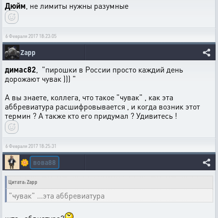
Дюйм
, не лимиты нужны разумные
6 Февраля 2017 18:23:05
Zapp
димас82
, "пирошки в России просто каждий день
дорожают чувак ))) "
А вы знаете, коллега, что такое "чувак" , как эта
аббревиатура расшифровывается , и когда возник этот
термин ? А также кто его придумал ? Удивитесь !
6 Февраля 2017 18:25:31
вова88
🌼
Цитата: Zapp
"чувак" ...эта аббревиатура