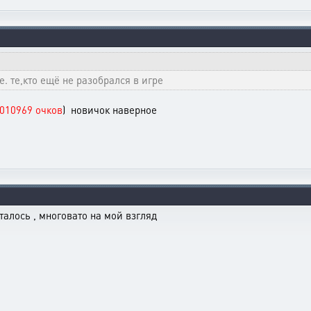
. те,кто ещё не разобрался в игре
010969 очков
) новичок наверное
сталось , многовато на мой взгляд