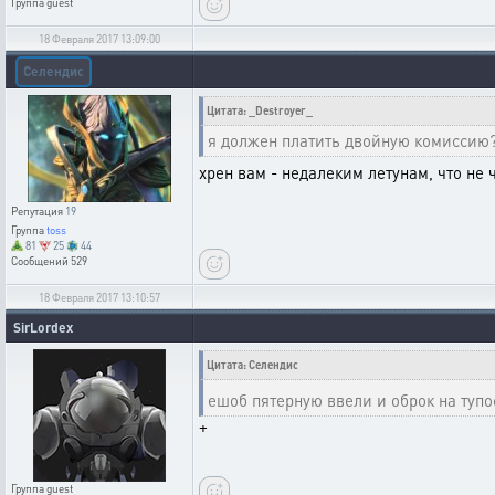
Группа
guest
18 Февраля 2017 13:09:00
Селендис
Цитата: _Destroyer_
я должен платить двойную комиссию?
хрен вам - недалеким летунам, что не 
Репутация
19
Группа
toss
81
25
44
Сообщений
529
18 Февраля 2017 13:10:57
SirLordex
Цитата: Селендис
ешоб пятерную ввели и оброк на туп
+
Группа
guest