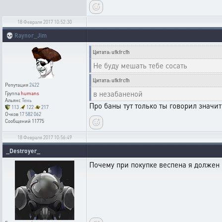
18 Февраля 2017 10:52:30
💀
Raynor_Jim
Цитата: ufkfrcfh
Не буду мешать тебе сосать
Цитата: ufkfrcfh
Репутация
2422
в незабаненой
Группа
humans
Альянс
Тень
Про баны тут только ты говорил значит
113
122
217
Очков
17 582 062
Сообщений
11775
18 Февраля 2017 10:56:49
_Destroyer_
Почему при покупке веспена я должен