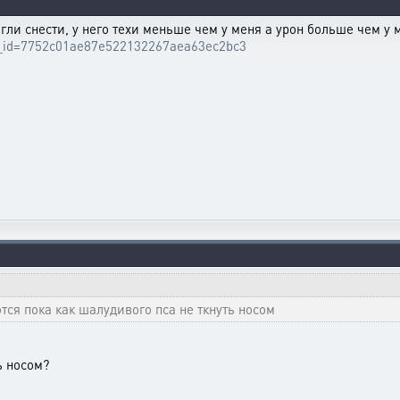
гли снести, у него техи меньше чем у меня а урон больше чем у
ttle_id=7752c01ae87e522132267aea63ec2bc3
тся пока как шалудивого пса не ткнуть носом
ь носом?