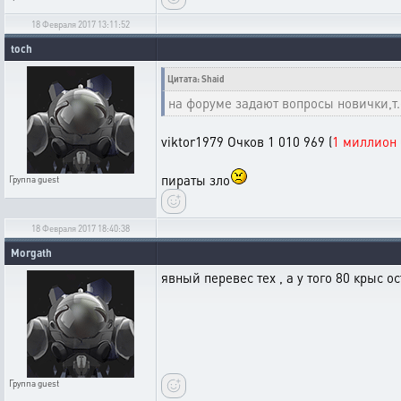
18 Февраля 2017 13:11:52
toch
Цитата: Shaid
на форуме задают вопросы новички,т.е
viktor1979 Очков 1 010 969 (
1 миллион 
пираты зло
Группа
guest
18 Февраля 2017 18:40:38
Morgath
явный перевес тех , а у того 80 крыс о
Группа
guest