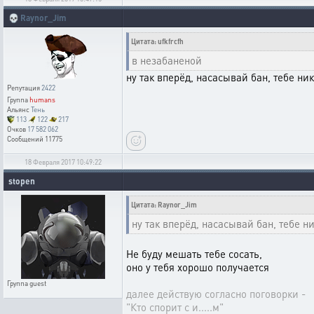
💀
Raynor_Jim
Цитата: ufkfrcfh
в незабаненой
ну так вперёд, насасывай бан, тебе ник
Репутация
2422
Группа
humans
Альянс
Тень
113
122
217
Очков
17 582 062
Сообщений
11775
18 Февраля 2017 10:49:22
stopen
Цитата: Raynor_Jim
ну так вперёд, насасывай бан, тебе ни
Не буду мешать тебе сосать,
оно у тебя хорошо получается
Группа
guest
далее действую согласно поговорки -
"Кто спорит с и.....м"