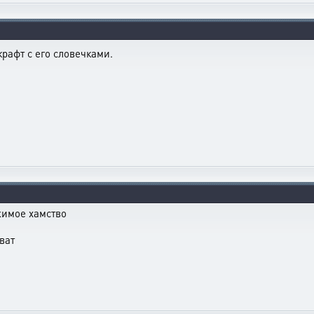
крафт с его словечками.
ржимое хамство
ват