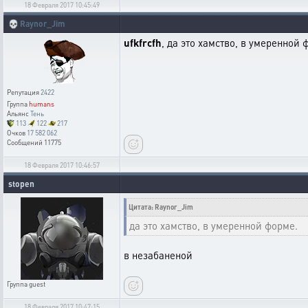
18 Февраля 2017 10:45:49
💀
Raynor_Jim
ufkfrcfh
, да это хамство, в умеренной 
Репутация
2422
Группа
humans
Альянс
Тень
113
122
217
Очков
17 582 062
Сообщений
11775
18 Февраля 2017 10:46:57
stopen
Цитата: Raynor_Jim
да это хамство, в умеренной форме.
в незабаненой
Группа
guest
18 Февраля 2017 10:47:15