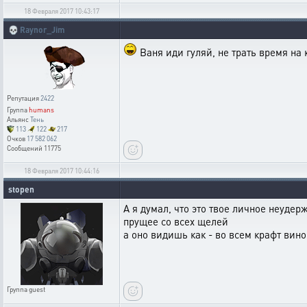
18 Февраля 2017 10:43:17
💀
Raynor_Jim
Ваня иди гуляй, не трать время на 
Репутация
2422
Группа
humans
Альянс
Тень
113
122
217
Очков
17 582 062
Сообщений
11775
18 Февраля 2017 10:44:16
stopen
А я думал, что это твое личное неуде
прущее со всех щелей
а оно видишь как - во всем крафт вино
Группа
guest