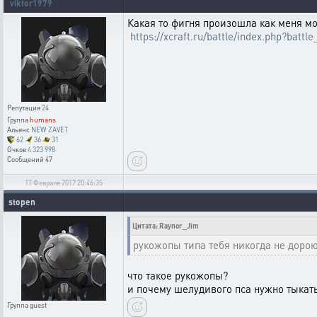
viktor1979
Какая то фигня произошла как меня мо
https://xcraft.ru/battle/index.php?ba
Репутация
24
Группа
humans
Альянс
NEW ZAVET
62
36
31
Очков
4 323 998
Сообщений
47
17 Февраля 2017 20:46:35
stopen
Цитата: Raynor_Jim
рукожопы типа тебя никогда не дорою
что такое рукожопы?
и почему шелудивого пса нужно тыкат
Группа
guest