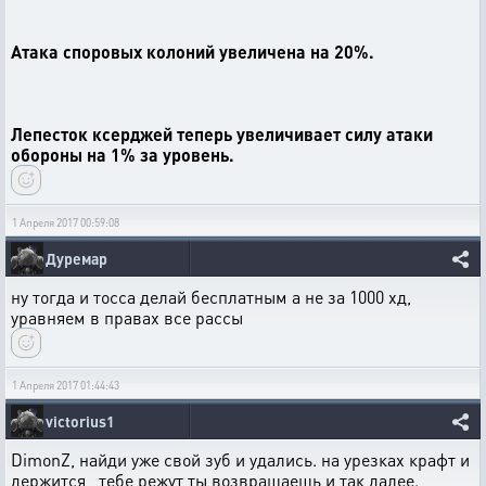
Атака споровых колоний увеличена на 20%.
Лепесток ксерджей теперь увеличивает силу атаки
обороны на 1% за уровень.
1 Апреля 2017 00:59:08
Дуремар
ну тогда и тосса делай бесплатным а не за 1000 хд,
уравняем в правах все рассы
1 Апреля 2017 01:44:43
victorius1
DimonZ, найди уже свой зуб и удались. на урезках крафт и
держится , тебе режут ты возвращаешь и так далее.