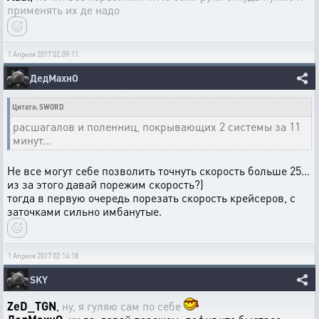
применять их де надо
1 Апреля 2017 02:09:11
ДедМахнО
Цитата: SWORD
расшагалов и поленниц, покрывающих 2 системы за 11
минут...
Не все могут себе позволить точнуть скорость больше 25...
из за этого давай порежим скорость?)
тогда в первую очередь порезать скорость крейсеров, с
заточками сильно имбанутые.
1 Апреля 2017 02:14:18
SKY
ZeD_TGN
,
ну, я гуляю сам по себе