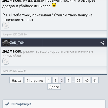
ДедМахнО
, ну да, давай порежем, пофиг что быстрее
дредов и убойнее линкоров
P.s. ul тебе точку показывал? Ставлю твою почку на
отсечение что нет
1 Апреля 2017 02:15:50
ZeD_TGN
ДедМахнО
,
режем все до скорости лекса и начинем
слоумобои
1 Апреля 2017 02:23:55
...
Назад
41 страниц
1
2
3
4
39
40
41
Далее
Информация