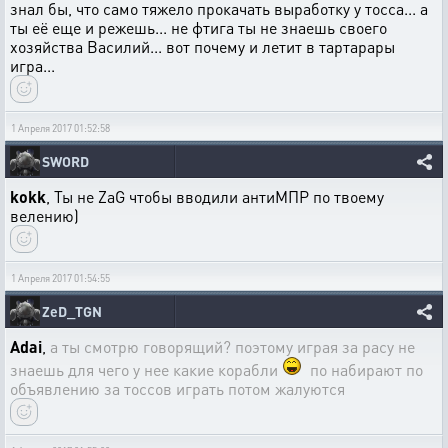
знал бы, что само тяжело прокачать выработку у тосса... а
ты её еще и режешь... не фтига ты не знаешь своего
хозяйства Василий... вот почему и летит в тартарары
игра...
1 Апреля 2017 01:52:58
SWORD
kokk
, Ты не ZaG чтобы вводили антиМПР по твоему
велению)
1 Апреля 2017 01:54:55
ZeD_TGN
Adai
,
а ты смотрю говорящий? поэтому играя за расу не
знаешь для чего у нее какие корабли
по набирают по
объявлению за тоссов играть потом жалуются