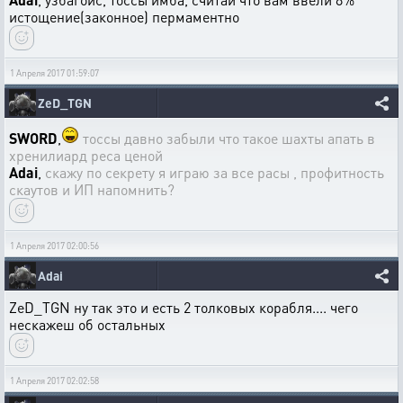
истощение(законное) пермаментно
1 Апреля 2017 01:59:07
ZeD_TGN
SWORD
,
тоссы давно забыли что такое шахты апать в
хренилиард реса ценой
Adai
,
скажу по секрету я играю за все расы , профитность
скаутов и ИП напомнить?
1 Апреля 2017 02:00:56
Adai
ZeD_TGN ну так это и есть 2 толковых корабля.... чего
нескажеш об остальных
1 Апреля 2017 02:02:58