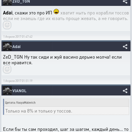
ZeD_TGN
Adai
, скажи это про ИП
хватит ныть про корабли тоссов
если не знаешь где их юзать проще жевать, а не говорить.
1 Апреля 2017 01:47:42
Adai
ZeD_TGN Ну так сиди и жуй васино дерьмо молча! если
все нравится.
1 Апреля 2017 01:51:19
VIANOL
Цитата: VasyaMalevich
Только на 8% и только у тоссов.
Если бы ты сам проходил, шаг за шагом, каждый день... то