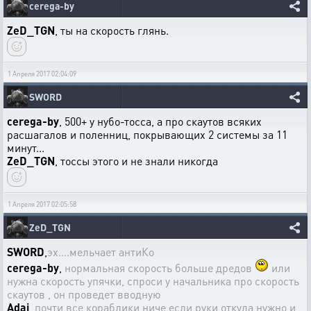
cerega-by
ZeD_TGN
, ты на скорость глянь.
1 Апреля 2017 02:04:09
SWORD
cerega-by
, 500+ у нубо-тосса, а про скаутов всяких
расшагалов и поленниц, покрывающих 2 системы за 11
минут...
ZeD_TGN
, тоссы этого и не знали никогда
1 Апреля 2017 02:05:58
ZeD_TGN
SWORD
,
эх....мельчает антиКо
cerega-by
,
нормальная скорость больше дредов
или
нужна скорость упячки, спроси у начальника про скорость
скаутов , он проведет вводную
Adai
,
почти все кораблики ниче если руки откуда нужно и