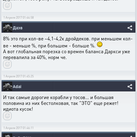
1 Апреля 2017 01:44:58
Даэв
8% это при кол-ве ~4,1-4,2к дройдеков. при меньшем кол-
ве - меньше %, при большем - больше %.
А вот глобальная порезка со времен баланса Даркси уже
перевалила за 40%, норм че.
1 Апреля 2017 01:45:25
Adai
И так самые дорогие корабли у тосов... и большая
половина из них бестолковая, так "ЭТО" еще режет!
идиота кусок!
1 Апреля 2017 01:46:11