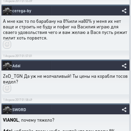
1 Апреля 2017 01:55:09
cerega-by
А мне как то по барабану на 8%или на80% у меня их нет
ваще и строить не буду и пофиг на Василия играю для
сваего удовольствия чего и вам желаю а Вася пусть режит
пилит хоть порвется.
1 Апреля 2017 01:57:01
Adai
ZeD_TGN Да уж не молчаливый! Ты цены на корабли тосов
видел?
1 Апреля 2017 01:58:49
SWORD
VIANOL
, почему тяжело?
Adai
, узбагойс, тоссы имба, считай что вам ввели 8%