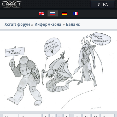
ИГРА
Xcraft форум
»
Информ-зона
»
Баланс
...