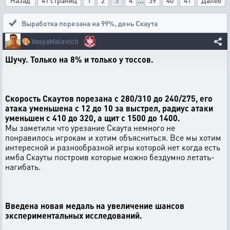
Назад
41 страниц
1
2
3
4
39
40
41
Далее
Выработка порезана на 99%
,
день Скаута
🎨
VasyaMalevich
Шучу. Только на 8% и только у тоссов.
Скорость Скаутов порезана с 280/310 до 240/275, его
атака уменьшена с 12 до 10 за выстрел, радиус атаки
уменьшен с 410 до 320, а щит с 1500 до 1400.
Мы заметили что урезание Скаута немного не
понравилось игрокам и хотим объясниться. Все мы хотим
интересной и разнообразной игры которой нет когда есть
имба Скауты построив которые можно бездумно летать-
нагибать.
Введена новая медаль на увеличение шансов
экспериментальных исследований.