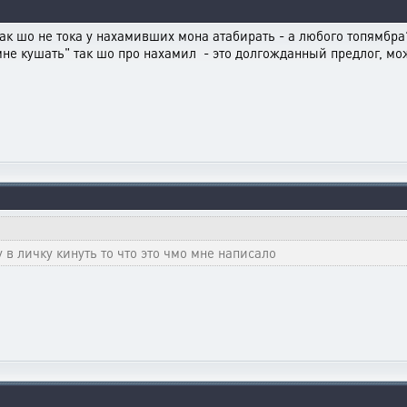
Так шо не тока у нахамивших мона атабирать - а любого топямб
 мне кушать" так шо про нахамил - это долгожданный предлог, мо
в личку кинуть то что это чмо мне написало