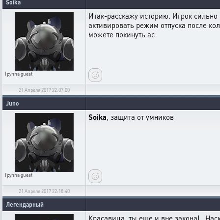
Soika
Итак-расскажу историю. Игрок сильно м
активировать режим отпуска после кол
можете покинуть ас
Группа
guest
21 Апреля 2017 22:07:00
Juno
Soika
, защита от умников
Группа
guest
21 Апреля 2017 22:18:40
Легендарный
Красавица, ты еще и вне закона) Наско