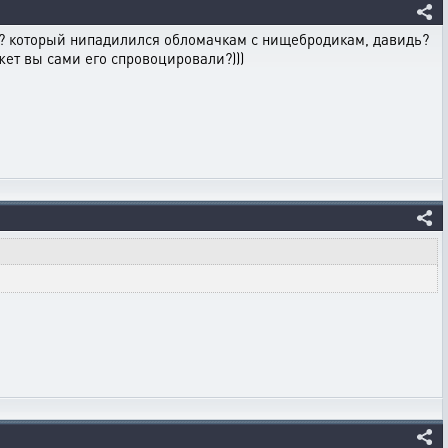
ра? который нипадилился обломачкам с нищебродикам, давидь?
жет вы сами его спровоцировали?)))