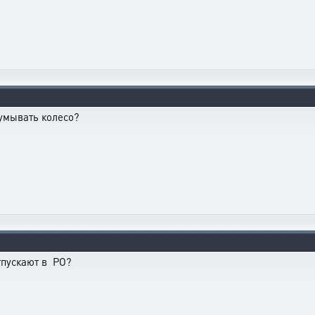
умывать колесо?
тпускают в РО?