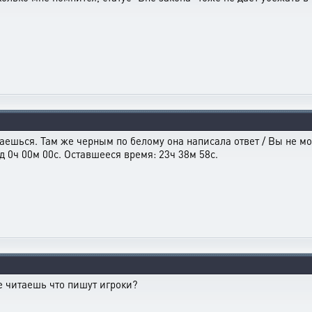
баешься. Там же черным по белому она написала ответ / Вы не 
д 0ч 00м 00с. Оставшееся время: 23ч 38м 58с.
е читаешь что пишут игроки?