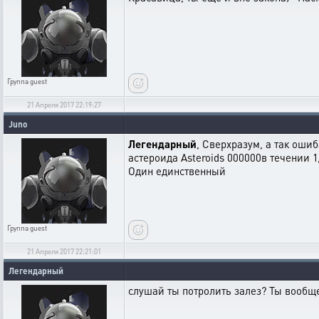
Группа
guest
21 Апреля 2017 22:19:27
Juno
Легендарный
, Сверхразум, а так оши
астероида Asteroids 000000в течении 1
Один единственный
Группа
guest
21 Апреля 2017 22:21:01
Легендарный
слушай ты потролить залез? Ты вообщ