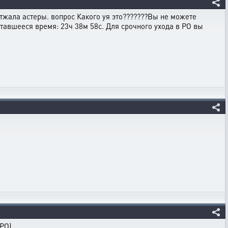
отжала астеры. вопрос Какого уя это???????Вы не можете
тавшееся время: 23ч 38м 58с. Для срочного ухода в РО вы
 РО)