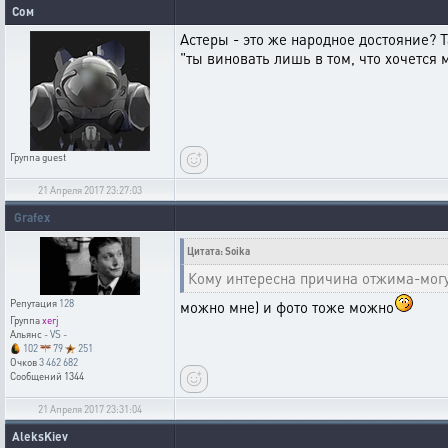
Сом
Астеры - это же народное достояние? 
"ты виновать лишь в том, что хочется
Группа
guest
21 Апреля 2017 23:27:03
Grafex
Цитата: Soika
Кому интересна причина отжима-могу 
Репутация
128
можно мне) и фото тоже можно
Группа
xerj
Альянс
- VS -
102
79
251
Очков
3 462 682
Сообщений
1344
21 Апреля 2017 23:31:04
AleksKiev