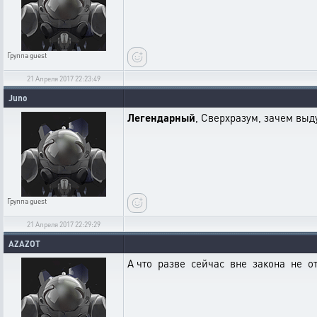
Группа
guest
21 Апреля 2017 22:23:49
Juno
Легендарный
, Сверхразум, зачем выд
Группа
guest
21 Апреля 2017 22:29:29
AZAZOT
А что разве сейчас вне закона не о