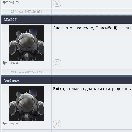
Группа
guest
21 Апреля 2017 22:46:11
AZAZOT
Знаю это , конечно, Спасибо ))) Не з
Группа
guest
21 Апреля 2017 22:49:49
Альбинос
Soika
, эт имено для таких хитроделаны
Группа
guest