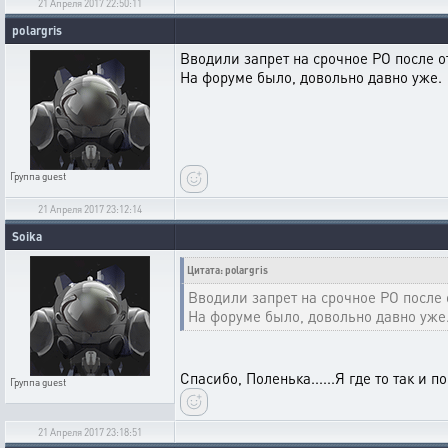
21 Апреля 2017 22:50:11
polargris
Вводили запрет на срочное РО после 
На форуме было, довольно давно уже.
Группа
guest
21 Апреля 2017 23:12:14
Soika
Цитата: polargris
Вводили запрет на срочное РО после 
На форуме было, довольно давно уже
Спасибо, Поленька......Я где то так и
Группа
guest
21 Апреля 2017 23:18:51