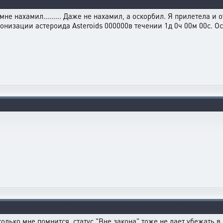
не нахамил......... Даже не нахамил, а оскорбил. Я прилетела и 
онизации астероида Asteroids 000000в течении 1д 0ч 00м 00с. Ос
лько мне помнится, статус "Вне закона" тоже не дает убежать в