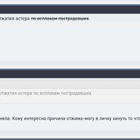
отжатия астера
по всплакам пострадавших
.
отжатия астера по всплакам пострадавших.
.
 поняла. Кому интересна причина отжима-могу в личку кинуть то чт