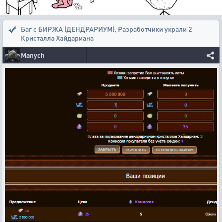
Баг с БИРЖА (ДЕНДРАРИУМ)
,
Разработчики украли 2
Кристалла Хайдариана
Manych