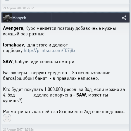
24 Апреля 2017 08:25:02
Manych
Avengers
, Курс меняется поэтому добавочные нужны
каждый раз разные
lomakaav
, для этого и делают
подборку
http://prntscr.com/f07j8x
SAW
, бабуля иди сериалы смотри
Багоюзеры - воруют средства. За использование
багов(ошибок) банят - в правилах написано.
Кто будет покупать 1.000.000 ресов за 8хд, если можно за
4..5хд (сделка испорчена -
SAW
, может ты
купишь?)
Расматривать как сейв за 8хд вместо 2хд еще предложи..
24 Апреля 2017 15:35:56