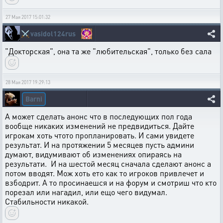
27 Мая 2017 15:01:32
⚔️
vasidol124rus
"Докторская", она та же "любительская", только без сала
28 Мая 2017 19:29:13
Barni
А может сделать анонс что в последующих пол года
вообще никаких изменений не предвидиться. Дайте
игрокам хоть чтото пропланировать. И сами увидете
результат. И на протяжении 5 месяцев пусть админи
думают, видумивают об изменениях опираясь на
результати. И на шестой месяц сначала сделают анонс а
потом вводят. Мож хоть ето как то игроков привлечет и
взбодрит. А то просинаешся и на форум и смотриш что кто
порезал или нагадил, или ещо чего видумал.
Стабильности никакой.