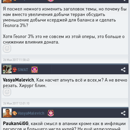
Я посмел немного изменить заголовок темы, но почему бы
нам вместо увеличения добычи терран обсудить
уменьшение добычи ксерджей для баланса и сделать
Геолога 3%?
Хотя Геолог 3% это не совсем из этой оперы, это больше о
снижении влияния доната.
26 Мая 2017 11:58:43
👺
SWAT
VasyaMalevich
, Как насчет апнуть всё и всех,м? А не вечно
резать. Хирург блин.
26 Мая 2017 12:01:10
🎨
VasyaMalevich
Paukan4iGG
, какой смысл в апании кроме как в инфляции
ресурсов и большего числа нулей? Ну ещё иллюзорный