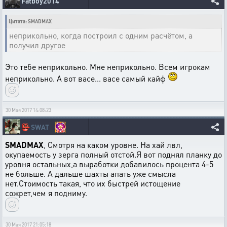
Fatboy2014
Цитата: SMADMAX
неприкольно, когда построил с одним расчётом, а
получил другое
Это тебе неприкольно. Мне неприкольно. Всем игрокам
неприкольно. А вот васе... васе самый кайф
30 Мая 2017 14:08:23
👺
SWAT
SMADMAX
, Смотря на каком уровне. На хай лвл,
окупаемость у зерга полный отстой.Я вот поднял планку до
уровня остальных,а выработки добавилось процента 4-5
не больше. А дальше шахты апать уже смысла
нет.Стоимость такая, что их быстрей истощение
сожрет,чем я подниму.
30 Мая 2017 21:05:18