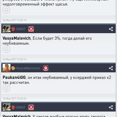
недолговременный эффект щасья.
26 Мая 2017 12:02:10
👺
SWAT
VasyaMalevich
, Если будет 3%, тогда делай его
неубиваемым.
26 Мая 2017 12:02:14
🎨
VasyaMalevich
Paukan4iGG
, он итак неубиваемый, у ксерджей приказ х2
так рассчитан.
26 Мая 2017 12:02:54
👺
SWAT
VasyaMalevich
, У зергов вообще опасно апать геолога