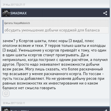
29 Мая 2017 03:27:17
SMADMAX
Цитата: VasyaMalevich
обсудить уменьшение добычи ксерджей для баланса
зачем? у Ксергов шахты, плюс норы (3 вида), плюс
оползни всякие и техи. У терров только шахты и колодцы
(3 вида). Уменьшение у ксергов приведёт к тому, что один
в один шахты ксергов станут проигрывать. Да и
неприкольно, когда построил с одним расчётом, а получил
другое. Просто надо эквивалент возможности добычи
всем расам. Могу лишь сказать, что более раскачанный
тер всасывает у менее раскачанного ксерга. По тоссам -
пусть тоссы добавляют. Но не уровняв добычу ресов при
равных возможностях их инвестирования ни о каком
балансе нет смысла говорить
30 Мая 2017 13:53:11