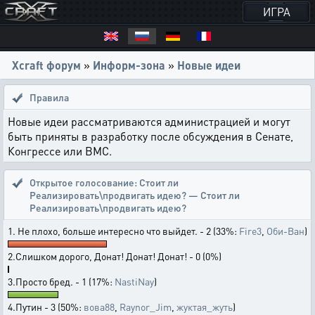
ИГРА
Xcraft форум
»
Информ-зона
»
Новые идеи
Правила
Новые идеи рассматриваются администрацией и могут
быть приняты в разработку после обсуждения в Сенате,
Конгрессе или ВМС.
Открытое голосование:
Стоит ли
Реализировать\продвигать идею? — Стоит ли
Реализировать\продвигать идею?
1. Не плохо, больше интересно что выйдет. - 2 (33%:
Fire3
,
Оби-Ван
)
2.Слишком дорого, Донат! Донат! Донат! - 0 (0%)
3.Просто бред. - 1 (17%:
NastiNay
)
4.Путин - 3 (50%:
вова88
,
Raynor_Jim
,
жуктая_жуть
)