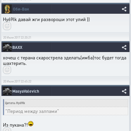
Оби-Ван
Hy69Ik давай жги развороши этот улий ))
20 Июля 2017 22:20:21
BAXX
хочеш с терана скарострела зделать(имба)тос будет тогда
шахтерить.
20 Июля 2017 22:45:22
MasyaValevich
Цитата: Hy69Ik
"Период между залпами"
Из пукана?!