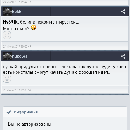
24 Июля 2017 19:47:19
kokk
Hy69Ik
, белина некомментируетси...
Многа съел?!
24 Июля 2017 20:00:49
nukolos
пускай придумают нового генерала так лутше будет у каво
есть кристалы смогут качать думаю хорошая идея...
25 Июля 2017 09:30:59
Информация
Вы не авторизованы