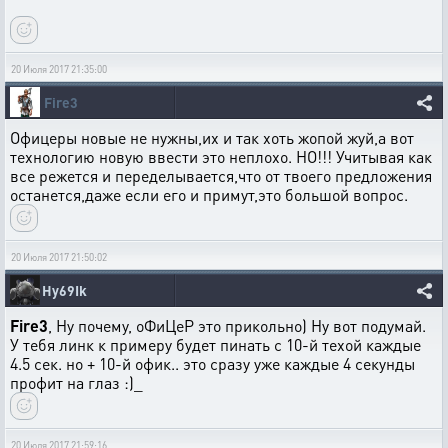
20 Июля 2017 21:35:00
Fire3
Офицеры новые не нужны,их и так хоть жопой жуй,а вот
технологию новую ввести это неплохо. НО!!! Учитывая как
все режется и переделывается,что от твоего предложения
останется,даже если его и примут,это большой вопрос.
20 Июля 2017 21:50:02
Hy69Ik
Fire3
, Ну почему, оФиЦеР это прикольно) Ну вот подумай.
У тебя линк к примеру будет пинать с 10-й техой каждые
4.5 сек. но + 10-й офик.. это сразу уже каждые 4 секунды
профит на глаз :)_
20 Июля 2017 21:59:16