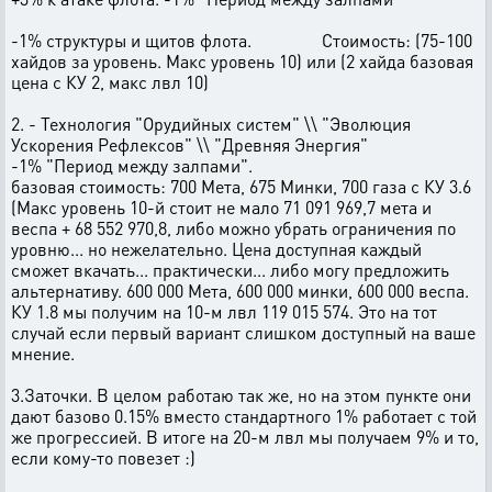
-1% структуры и щитов флота. Стоимость: (75-100
хайдов за уровень. Макс уровень 10) или (2 хайда базовая
цена с КУ 2, макс лвл 10)
2. - Технология "Орудийных систем" \\ "Эволюция
Ускорения Рефлексов" \\ "Древняя Энергия"
-1% "Период между залпами".
базовая стоимость: 700 Мета, 675 Минки, 700 газа с КУ 3.6
(Макс уровень 10-й стоит не мало 71 091 969,7 мета и
веспа + 68 552 970,8, либо можно убрать ограничения по
уровню... но нежелательно. Цена доступная каждый
сможет вкачать... практически... либо могу предложить
альтернативу. 600 000 Мета, 600 000 минки, 600 000 веспа.
КУ 1.8 мы получим на 10-м лвл 119 015 574. Это на тот
случай если первый вариант слишком доступный на ваше
мнение.
3.Заточки. В целом работаю так же, но на этом пункте они
дают базово 0.15% вместо стандартного 1% работает с той
же прогрессией. В итоге на 20-м лвл мы получаем 9% и то,
если кому-то повезет :)