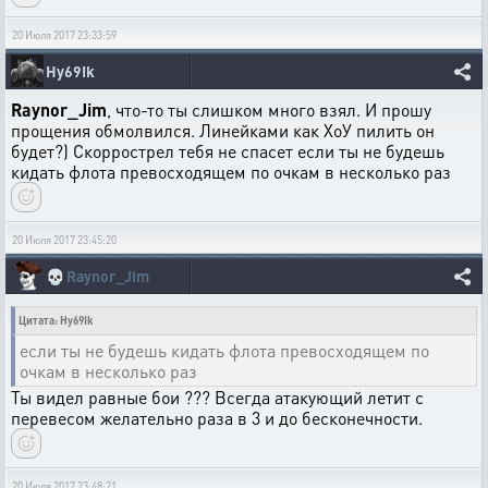
20 Июля 2017 23:33:59
Hy69Ik
Raynor_Jim
, что-то ты слишком много взял. И прошу
прощения обмолвился. Линейками как ХоУ пилить он
будет?) Скоррострел тебя не спасет если ты не будешь
кидать флота превосходящем по очкам в несколько раз
20 Июля 2017 23:45:20
💀
Raynor_Jim
Цитата: Hy69Ik
если ты не будешь кидать флота превосходящем по
очкам в несколько раз
Ты видел равные бои ??? Всегда атакующий летит с
перевесом желательно раза в 3 и до бесконечности.
20 Июля 2017 23:48:21