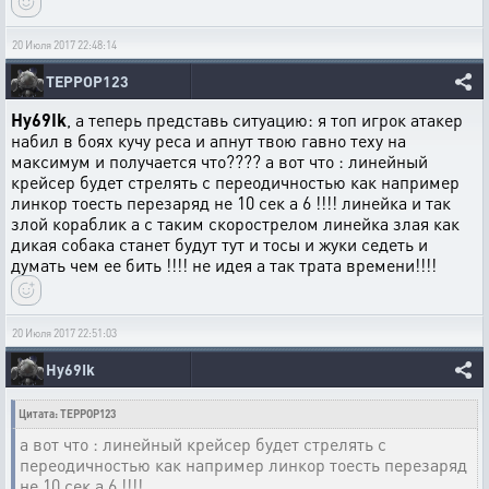
20 Июля 2017 22:48:14
ТЕРРОР123
Hy69Ik
, а теперь представь ситуацию: я топ игрок атакер
набил в боях кучу реса и апнут твою гавно теху на
максимум и получается что???? а вот что : линейный
крейсер будет стрелять с переодичностью как например
линкор тоесть перезаряд не 10 сек а 6 !!!! линейка и так
злой кораблик а с таким скорострелом линейка злая как
дикая собака станет будут тут и тосы и жуки седеть и
думать чем ее бить !!!! не идея а так трата времени!!!!
20 Июля 2017 22:51:03
Hy69Ik
Цитата: ТЕРРОР123
а вот что : линейный крейсер будет стрелять с
переодичностью как например линкор тоесть перезаряд
не 10 сек а 6 !!!!