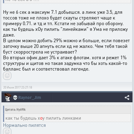
Ну не 6 сек а максиум 7.1 добьешся. а линк уже 3.5, для
тоссов тоже не плохо будет скауты стреляют чаще к
примеру 0.71. и тд и тп. Кстати не забывай про оборону.
как ты будешь хOу пилить "линейками" я Ума не приложу
даже.
В целом можно добить 29% можно и больше, если повезет
заточку выше 20 апнуть если хд не жалко. Чем тебя такой
буст скоррострела не устраивает?
Во вторых офик дает 3% к атаке флотам. хотя и режет 1%
структуры и щитов но такая задумка что бы хоть какой-то
балланс был и соответствовал легенде.
20 Июля 2017 23:27:18
💀
Raynor_Jim
Цитата: Hy69Ik
как ты будешь х
о
у пилить линками
Нормально пилятся