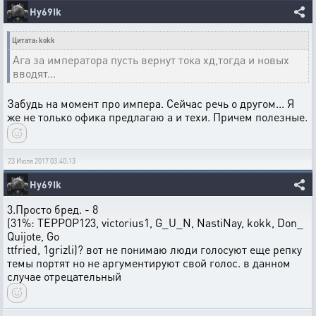
Hy69Ik
Цитата: kokk
Ага за императора пусть вернут тока хд,тогда и новых
вводят...
Забудь на момент про импера. Сейчас речь о другом... Я
же не только офика предлагаю а и техи. Причем полезные.
23 Июля 2017 03:40:13
Hy69Ik
3.Просто бред. - 8
(31%: ТЕРРОР123, victorius1, G_U_N, NastiNay, kokk, Don_
Quijote, Go
ttfried, 1grizli)? вот не понимаю люди голосуют еще репку
темы портят но не аргументируют свой голос. в данном
случае отрецательный