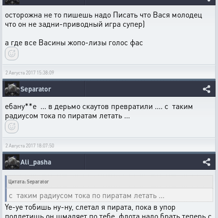
осторожна не то пишешь надо Писать что Вася молодец
что он не задни-приводный игра супер)
а где все Васины жопо-лизы голос фас
2 Августа 2017 15:38:09
Separator
ебану**е ... в дерьмо скаутов превратили .... с таким
радиусом тока по пиратам летать ...
2 Августа 2017 18:07:50
Ali_pasha
Цитата: Separator
с таким радиусом тока по пиратам летать ...
Ye-ye тобишь ну-ну, слетал я пирата, пока в упор
подлетишь он шмаляет по тебе, флота надо брать теперь с