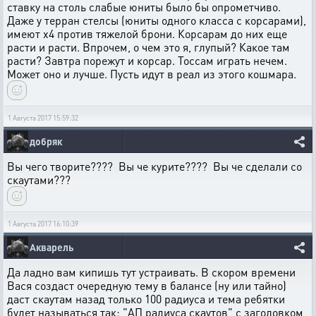
ставку на столь слабые юниты было бы опрометчиво.
Даже у терран стелсы (юниты одного класса с корсарами),
имеют х4 против тяжелой брони. Корсарам до них еще
расти и расти. Впрочем, о чем это я, глупый? Какое там
расти? Завтра порежут и корсар. Тоссам играть нечем.
Может оно и лучше. Пусть идут в реал из этого кошмара.
1 Августа 2017 15:59:32
добряк
Вы чего творите???? Вы че курите???? Вы че сделали со
скаутами???
1 Августа 2017 16:10:39
Акварель
Да ладно вам кипишь тут устраивать. В скором времени
Вася создаст очередную тему в балансе (ну или тайно)
даст скаутам назад только 100 радиуса и тема ребятки
будет называться так: "АП радиуса скаутов" с заголовком