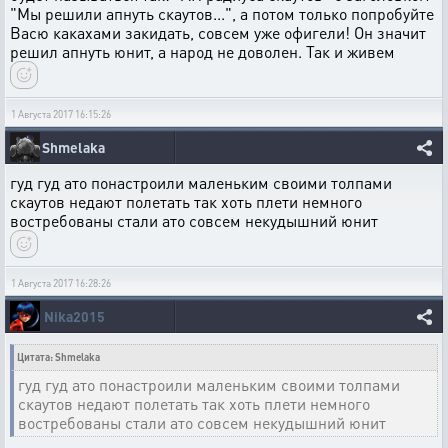
"Мы решили апнуть скаутов...", а потом только попробуйте
Васю какахами закидать, совсем уже офигели! Он значит
решил апнуть юнит, а народ не доволен. Так и живем
1 Августа 2017 16:15:26
Shmelaka
гуд гуд ато понастроили маленьким своими толпами
скаутов недают полетать так хоть плети немного
востребованы стали ато совсем некудышний юнит
1 Августа 2017 16:28:26
Nika2015
Цитата: Shmelaka
гуд гуд ато понастроили маленьким своими толпами
скаутов недают полетать так хоть плети немного
востребованы стали ато совсем некудышний юнит