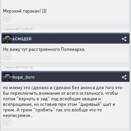
Мерзкий таракан! )))
1 Августа 2017 16:39:23
АСМОДЕЙ
Не вижу тут расстроенного Полемарха.
1 Августа 2017 19:01:10
Rogal_Dorn
по моему это сделано и сделано без анонса для того что-
бы переключить внимание от всего остального, чтобы
потом "вернуть в зад" под всеобщие овации и
всепрощение, но оставив при этом "дырявый" щит и
трюм. А трюм "пробить" так это вообще что-то
неописуемое..