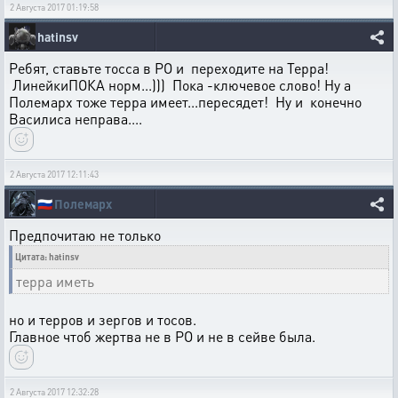
2 Августа 2017 01:19:58
hatinsv
Ребят, ставьте тосса в РО и переходите на Терра!
ЛинейкиПОКА норм...))) Пока -ключевое слово! Ну а
Полемарх тоже терра имеет...пересядет! Ну и конечно
Василиса неправа....
2 Августа 2017 12:11:43
🇷🇺
Полемарх
Предпочитаю не только
Цитата: hatinsv
терра иметь
но и терров и зергов и тосов.
Главное чтоб жертва не в РО и не в сейве была.
2 Августа 2017 12:32:28