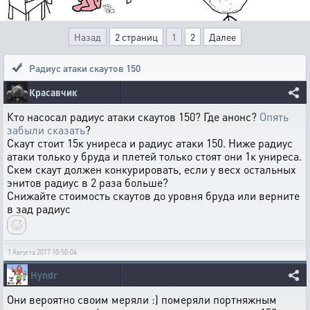
Назад
2 страниц
1
2
Далее
Радиус атаки скаутов 150
Красавчик
Кто насосал радиус атаки скаутов 150? Где анонс?
Опять
забыли сказать
?
Скаут стоит 15к униреса и радиус атаки 150. Ниже радиус
атаки только у бруда и плетей только стоят они 1к униреса.
Скем скаут должен конкурировать, если у весх остальных
энитов радиус в 2 раза больше?
Снижайте стоимость скаутов до уровня бруда или верните
в зад радиус
1 Августа 2017 10:50:04
Hyndr
Они вероятно своим меряли :) померяли портняжным