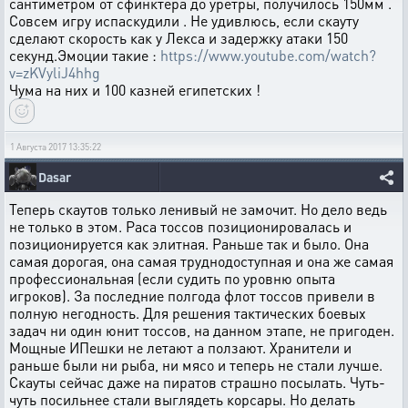
сантиметром от сфинктера до уретры, получилось 150мм .
Совсем игру испаскудили . Не удивлюсь, если скауту
сделают скорость как у Лекса и задержку атаки 150
секунд.Эмоции такие :
https://www.youtube.com/watch?
v=zKVyliJ4hhg
Чума на них и 100 казней египетских !
1 Августа 2017 13:35:22
Dasar
Теперь скаутов только ленивый не замочит. Но дело ведь
не только в этом. Раса тоссов позиционировалась и
позиционируется как элитная. Раньше так и было. Она
самая дорогая, она самая труднодоступная и она же самая
профессиональная (если судить по уровню опыта
игроков). За последние полгода флот тоссов привели в
полную негодность. Для решения тактических боевых
задач ни один юнит тоссов, на данном этапе, не пригоден.
Мощные ИПешки не летают а ползают. Хранители и
раньше были ни рыба, ни мясо и теперь не стали лучше.
Скауты сейчас даже на пиратов страшно посылать. Чуть-
чуть посильнее стали выглядеть корсары. Но делать