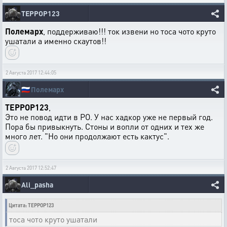
ТЕРРОР123
Полемарх
, поддерживаю!!! ток извени но тоса чото круто
ушатали а именно скаутов!!
2 Августа 2017 12:44:05
🇷🇺
Полемарх
ТЕРРОР123
,
Это не повод идти в РО. У нас хадкор уже не первый год.
Пора бы привыкнуть. Стоны и вопли от одних и тех же
много лет. "Но они продолжают есть кактус".
2 Августа 2017 12:52:47
Ali_pasha
Цитата: ТЕРРОР123
тоса чото круто ушатали