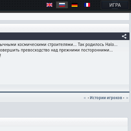
ИГРА
чными космическими строителями... Так родилось Halo...
совершить превосходство над прежними посторонними...
!
«
·
Истории игроков
·
»