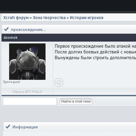
Xcraft форум
»
Зона творчества
»
Истории игроков
происхождения...
doomok
Первое происхождение было атакой на
После долгих боевых действий с новы
Вынуждены были строить дополнительны
Группа
guest
2 Августа 2017 19:46:41
Информация