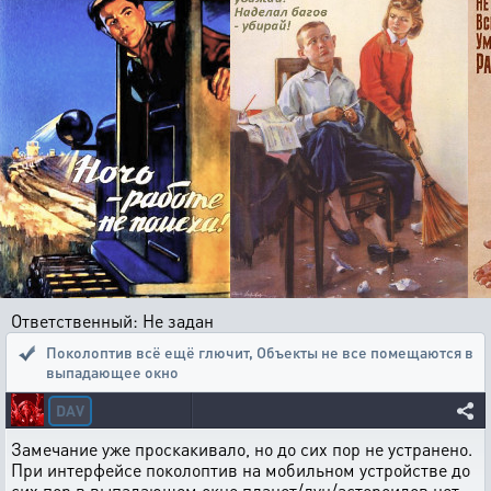
Ответственный: Не задан
Поколоптив всё ещё глючит
,
Объекты не все помещаются в
выпадающее окно
DAV
Замечание уже проскакивало, но до сих пор не устранено.
При интерфейсе поколоптив на мобильном устройстве до
сих пор в выпадающем окне планет/лун/астероидов нет