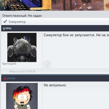
Ответственный: Не задан
Симулятор
grafau
Симулятор боя не запускается. Ни на э
Группа
guest
28 Августа 2017 13:29:18
🐞
ymnik
Не актуально.