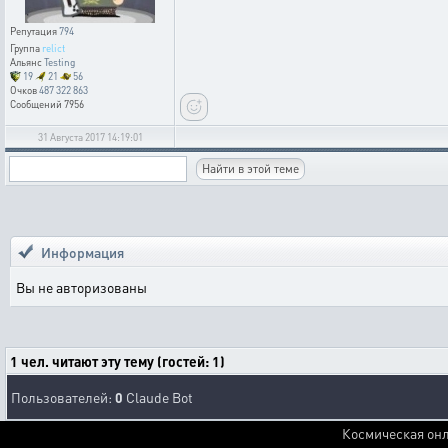
Репутация
794
Группа
relict
Альянс
Testing
19
21
56
Очков
487 322 863
Сообщений
7956
31 Августа 2017 14:19:01
Информация
Вы не авторизованы
1 чел. читают эту тему (гостей: 1)
Пользователей:
0
Claude Bot
Космическая онл