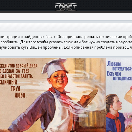
страции о найденных багах. Она призвана решать технические пробл
сообщить. Для того чтобы указать глюк или баг нужно создать новую т
мулировать суть Вашей проблемы. Если описанная проблема произошла н