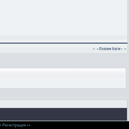
«
·
Ловим баги
·
»
>
Регистрация >>