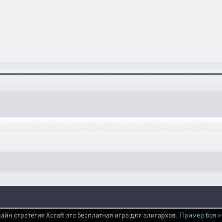
айн стратегия Xcraft это бесплатная игра для алигархов.
Пример боя >