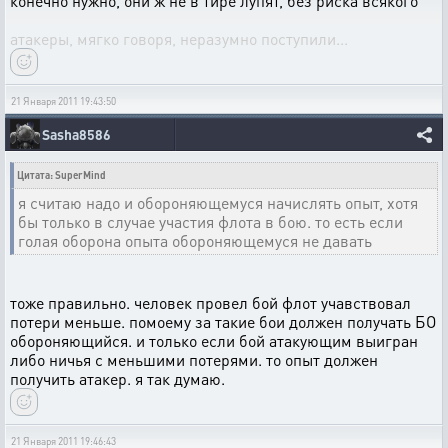
конечно нужно, они ж не в тире лупят, без риска всякого
атакеры, мягко говоря, неразумно поступили...
21 Января 2011 19:43:50
Sasha8586
Цитата: SuperMind
я считаю надо и обороняющемуся начислять опыт, хотя
бы только в случае участия флота в бою. то есть если
голая оборона опыта обороняющемуся не давать
тоже правильно. человек провел бой флот учавствовал
потери меньше. помоему за такие бои должен получать БО
обороняющийся. и только если бой атакующим выигран
либо ничья с меньшими потерями. то опыт должен
получить атакер. я так думаю.
21 Января 2011 19:46:43