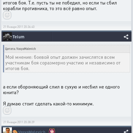
итогов боя. Т.е. пусть ты не победил, но если ты сбил
корабли противника, то это всё равно опыт.
21 Января 2011 20:36:40
Telum
Цитата: VasyaMalevich
Моё мнение: боевой опыт должен зачислятся всем
участникам боя соразмерно участию и независимо от
итогов боя.
а если обороняющий слил в сухую и несбил не одного
юнита?
Я думаю стоит сделать какой-то минимум.
21 Января 2011 20:38:39
🎨
VasyaMalevich