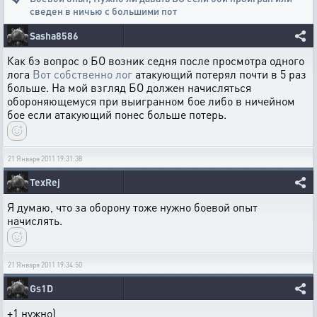
сведен в ничью с большими пот
Sasha8586
Как бэ вопрос о БО возник седня после просмотра одного
лога
Вот собственно лог
атакующий потерял почти в 5 раз
больше. На мой взгляд БО должен начисляться
обороняющемуся при выигранном бое либо в ничейном
бое если атакующий понес больше потерь.
21 Января 2011 19:31:38
TexRej
Я думаю, что за оборону тоже нужно боевой опыт
начислять.
21 Января 2011 19:34:50
Gs1D
+1 нужно)