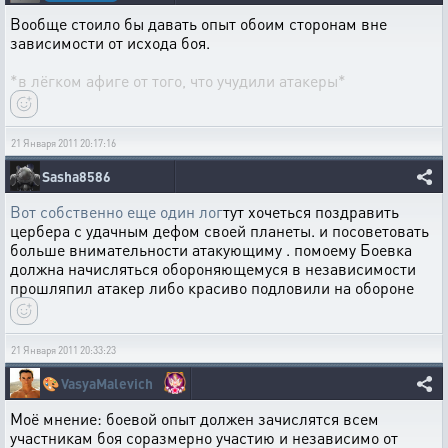
Вообще стоило бы давать опыт обоим сторонам вне
зависимости от исхода боя.
*в лёгком афиге от того, что учудили атакеры*
21 Января 2011 20:17:16
Sasha8586
Вот собственно еще один лог
тут хочеться поздравить
цербера с удачным дефом своей планеты. и посоветовать
больше внимательности атакующиму . помоему Боевка
должна начисляться обороняющемуся в независимости
прошляпил атакер либо красиво подловили на обороне
21 Января 2011 20:33:23
🎨
VasyaMalevich
Моё мнение: боевой опыт должен зачислятся всем
участникам боя соразмерно участию и независимо от