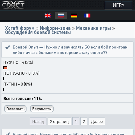
ИГРА
Xcraft форум
»
Информ-зона
»
Механика игры
»
Обсуждения боевой системы
Боевой Опыт — Нужно ли зачислять БО если бой проигран
либо ничья с большими потерями атакующего??
НУЖНО - 4 (3%)
НЕ НУЖНО - 0 (0%)
ПУТИН - 0 (0%)
Всего голосов: 116.
Назад
2 страниц
1
2
Далее
Боевой опыт
,
Нужно ли давать БО если бой проигран или