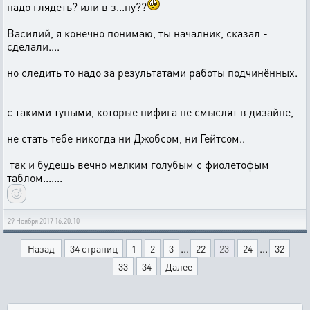
надо глядеть? или в з...пу??
Василий, я конечно понимаю, ты началник, сказал -
сделали....
но следить то надо за результатами работы подчинённых.
с такими тупыми, которые нифига не смыслят в дизайне,
не стать тебе никогда ни Джобсом, ни Гейтсом..
так и будешь вечно мелким голубым с фиолетофым
таблом.......
29 Ноября 2017 16:20:10
...
...
Назад
34 страниц
1
2
3
22
23
24
32
33
34
Далее