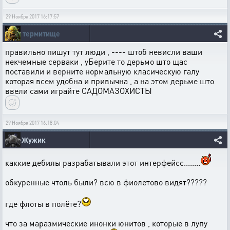
29 Ноября 2017 16:17:57
термитище
правильно пишут тут люди , ---- штоб невисли ваши
некчемные серваки , уБерите то дерьмо што щас
поставили и верните нормальную класическую галу
которая всем удобна и привычна , а на этом дерьме што
ввели сами играйте САДОМАЗОХИСТЫ
29 Ноября 2017 16:18:04
Жужик
каккие дебилы разрабатывали этот интерфейсс........
обкуренные чтоль были? всю в фиолетово видят?????
где флоты в полёте?
что за маразмические инонки юнитов , которые в лупу