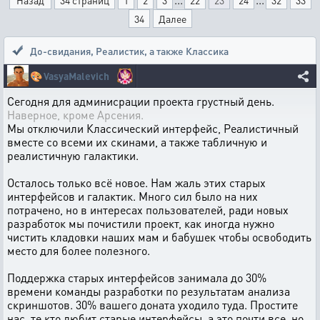
Назад
34 страниц
1
2
3
22
23
24
32
33
34
Далее
До-свидания, Реалистик
,
а также Классика
🎨
VasyaMalevich
Сегодня для админисрации проекта грустный день.
Наверное, кроме Арсения.
Мы отключили Классический интерфейс, Реалистичный
вместе со всеми их скинами, а также табличную и
реалистичную галактики.
Осталось только всё новое. Нам жаль этих старых
интерфейсов и галактик. Много сил было на них
потрачено, но в интересах пользователей, ради новых
разработок мы почистили проект, как иногда нужно
чистить кладовки наших мам и бабушек чтобы освободить
место для более полезного.
Поддержка старых интерфейсов занимала до 30%
времени команды разработки по результатам анализа
скриншотов. 30% вашего доната уходило туда. Простите
нас, те кто любит старые интерфейсы, а это почти все, но