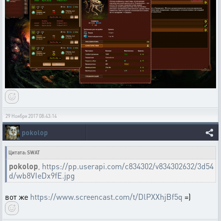
29 Ноября 2017 08:43:14
pokolop
Цитата: SWAT
pokolop
,
https://pp.userapi.com/c834302/v834302632/3d54
d/wb8VIeDx9fE.jpg
вот же
https://www.screencast.com/t/DlPXXhjBf5q
=)