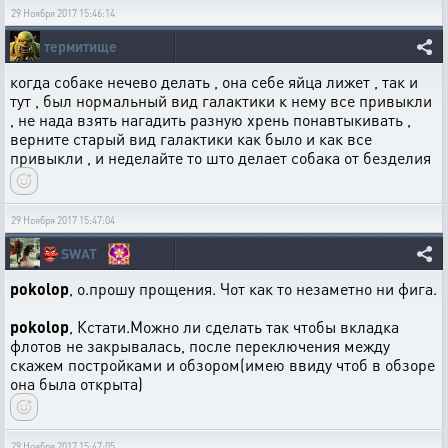
29 Ноября 2017 15:46:14
термитище
когда собаке нечево делать , она себе яйца лижет , так и
тут , был нормальный вид галактики к нему все привыкли
, не нада взять нагадить разную хрень понавтыкивать ,
верните старый вид галактики как было и как все
привыкли , и неделайте то што делает собака от безделия
29 Ноября 2017 15:47:04
👺
SWAT
pokolop
, о.прошу прощения. Чот как то незаметно ни фига.
pokolop
, Кстати.Можно ли сделать так чтобы вкладка
флотов не закрывалась, после переключения между
скажем постройками и обзором(имею ввиду чтоб в обзоре
она была открыта)
29 Ноября 2017 15:47:05