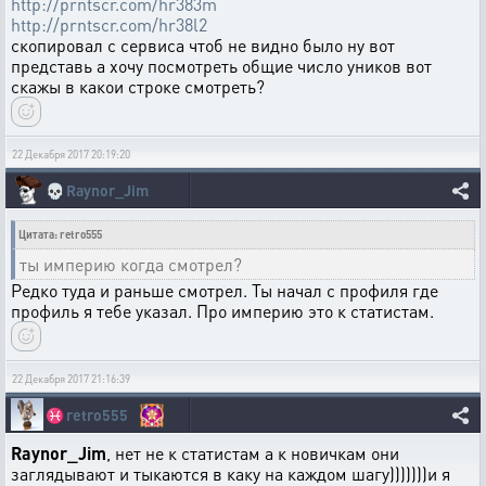
http://prntscr.com/hr383m
http://prntscr.com/hr38l2
скопировал с сервиса чтоб не видно было ну вот
представь а хочу посмотреть общие число уников вот
скажы в какои строке смотреть?
22 Декабря 2017 20:19:20
💀
Raynor_Jim
Цитата: retro555
ты империю когда смотрел?
Редко туда и раньше смотрел. Ты начал с профиля где
профиль я тебе указал. Про империю это к статистам.
22 Декабря 2017 21:16:39
♓
retro555
Raynor_Jim
, нет не к статистам а к новичкам они
заглядывают и тыкаются в каку на каждом шагу)))))))и я