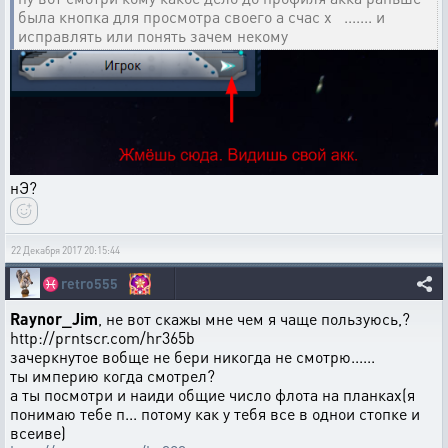
была кнопка для просмотра своего а счас х ....... и
исправлять или понять зачем некому
нЭ?
22 Декабря 2017 20:15:44
♓
retro555
Raynor_Jim
, не вот скажы мне чем я чаще пользуюсь,?
http://prntscr.com/hr365b
зачеркнутое вобще не бери никогда не смотрю......
ты империю когда смотрел?
а ты посмотри и наиди общие число флота на планках(я
понимаю тебе п... потому как у тебя все в однои стопке и
всеиве)