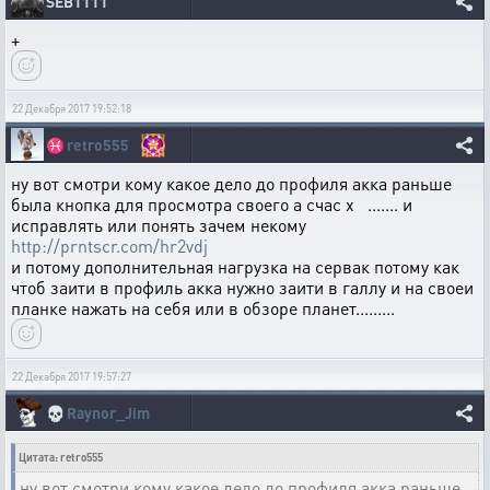
SEB1111
+
22 Декабря 2017 19:52:18
♓
retro555
ну вот смотри кому какое дело до профиля акка раньше
была кнопка для просмотра своего а счас х ....... и
исправлять или понять зачем некому
http://prntscr.com/hr2vdj
и потому дополнительная нагрузка на сервак потому как
чтоб заити в профиль акка нужно заити в галлу и на своеи
планке нажать на себя или в обзоре планет.........
22 Декабря 2017 19:57:27
💀
Raynor_Jim
Цитата: retro555
ну вот смотри кому какое дело до профиля акка раньше