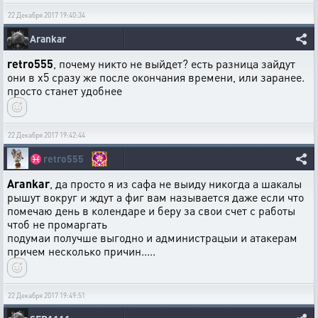
22 Декабря 2017 19:40:34
Arankar
retro555
, почему никто не выйдет? есть разница зайдут
они в х5 сразу же после окончания времени, или заранее.
просто станет удобнее
22 Декабря 2017 19:42:44
♓
retro555
Arankar
, да просто я из сафа не выиду никогда а шакалы
рышут вокруг и ждут а фиг вам называется даже если что
помечаю день в колендаре и беру за свои счет с работы
чтоб не промаргать
подумаи получше выгодно и администрацыи и атакерам
причем несколько причин.....
22 Декабря 2017 19:49:51