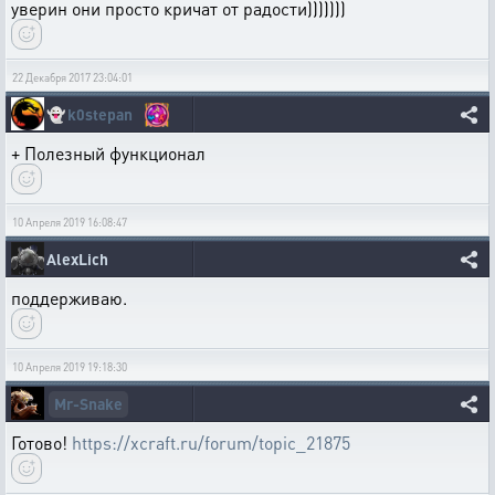
уверин они просто кричат от радости)))))))
22 Декабря 2017 23:04:01
👻
k0stepan
+ Полезный функционал
10 Апреля 2019 16:08:47
AlexLich
поддерживаю.
10 Апреля 2019 19:18:30
Mr-Snake
Готово!
https://xcraft.ru/forum/topic_21875