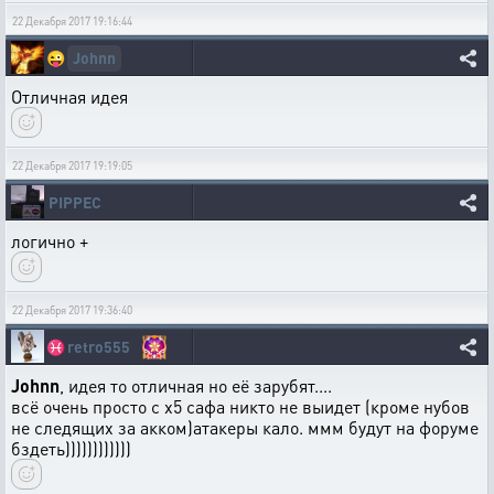
22 Декабря 2017 19:16:44
Johnn
😜
Отличная идея
22 Декабря 2017 19:19:05
PIPPEC
логично +
22 Декабря 2017 19:36:40
♓
retro555
Johnn
, идея то отличная но её зарубят....
всё очень просто с х5 сафа никто не выидет (кроме нубов
не следящих за акком)атакеры кало. ммм будут на форуме
бздеть))))))))))))