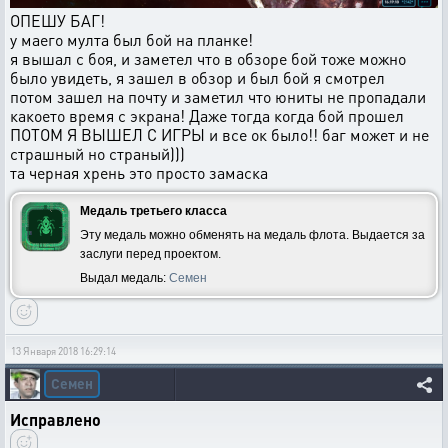
ОПЕШУ БАГ!
у маего мулта был бой на планке!
я вышал с боя, и заметел что в обзоре бой тоже можно
было увидеть, я зашел в обзор и был бой я смотрел
потом зашел на почту и заметил что юниты не пропадали
какоето время с экрана! Даже тогда когда бой прошел
ПОТОМ Я ВЫШЕЛ С ИГРЫ и все ок было!! баг может и не
страшный но страный)))
та черная хрень это просто замаска
Медаль третьего класса
Эту медаль можно обменять на медаль флота. Выдается за
заслуги перед проектом.
Выдал медаль:
Семен
13 Января 2018 16:29:14
Семен
Исправлено