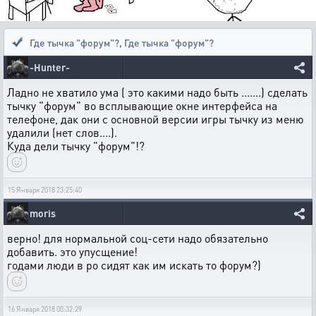
Где тычка "форум"?
,
Где тычка "форум"?
-Hunter-
Ладно не хватило ума ( это какими надо быть .......) сделать
тычку "форум" во всплывающие окне интерфейса на
телефоне, дак они с основной версии игры тычку из меню
удалили (нет слов....).
Куда дели тычку "форум"!?
15 Января 2018 23:25:40
moris
верно! для нормальной соц-сети надо обязательно
добавить. это упусщение!
годами люди в ро сидят как им искать то форум?)
16 Января 2018 00:32:29