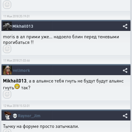
11 Мая 2018 20:19:01
Mikhail013
moris в ал прими уже... надоело блин перед теневыми
прогибаться !!
11 Мая 2018 21:03:46
velimork
Mikhail013
, а в альянсе тебя гнуть не будут будут альянс
гнуть
так?
12 Мая 2018 15:53:01
💀
Raynor_Jim
Тычку на форуме просто затычкали.