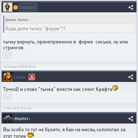
вова88
🌼
Цитата: -Hunter-
Куда дели тычку "форум"!?
тычку вернуть, пренепременно в форме сиськи, ну или
стрингов.
16 Января 2018 00:36:46
Lolita
Точно)) и слово "тычка" внести как сленг Крафта
11 Мая 2018 19:24:50
-Hunter-
Вы особо то тут не бузите, я бан на месяц схлопотал за
этот топик