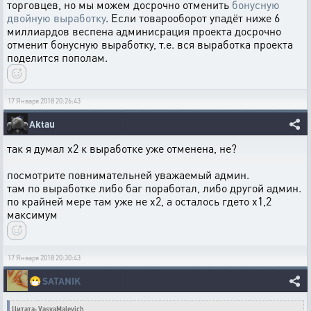
торговцев, но мы можем досрочно отменить
бонусную
двойную выработку
. Если товарооборот упадёт ниже 6
миллиардов веспена админисрация проекта досрочно
отменит бонусную выработку, т.е. вся выработка проекта
поделится пополам.
17 Января 2018 20:26:43
Aktau
так я думал х2 к выработке уже отменена, не?
посмотрите повнимательней уважаемый админ.
там по выработке либо баг поработал, либо другой админ.
по крайней мере там уже не х2, а осталось гдето х1,2
максимум
17 Января 2018 20:30:43
😷
SATANIK
Цитата: VasyaMalevich