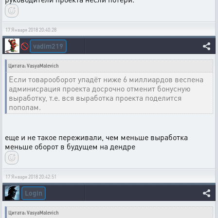
17 Января 2018 20:40:28
vadim219
🚫
Цитата: VasyaMalevich
Если товарооборот упадёт ниже 6 миллиардов веспена
админисрация проекта досрочно отменит бонусную
выработку, т.е. вся выработка проекта поделится
пополам.
еще и не такое переживали, чем меньше выработка
меньше оборот в будущем на дендре
17 Января 2018 20:42:51
Login
Цитата: VasyaMalevich