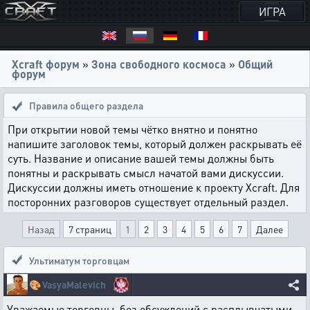
ИГРА
Xcraft форум
»
Зона свободного космоса
»
Общий
форум
Правила общего раздела
При открытии новой темы чётко внятно и понятно
напишите заголовок темы, который должен раскрывать её
суть. Название и описание вашей темы должны быть
понятны и раскрывать смысл начатой вами дискуссии.
Дискуссии должны иметь отношение к проекту Xcraft. Для
посторонних разговоров существует отдельный раздел.
Назад
7 страниц
1
2
3
4
5
6
7
Далее
Ультиматум торговцам
🎨
VasyaMalevich
Уважаемые торговцы, без обсуждений с расплывчатыми