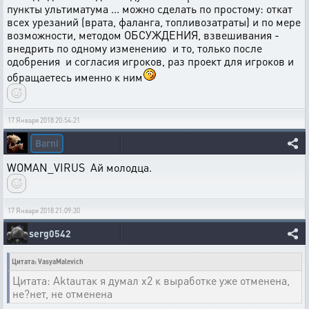
пункты ультиматума ... можно сделать по простому: откат
всех урезаний (врата, фаланга, топливозатраты) и по мере
возможности, методом ОБСУЖДЕНИЯ, взвешивания -
внедрить по одному изменению и то, только после
одобрения и согласия игроков, раз проект для игроков и
обращаетесь именно к ним
17 Января 2018 20:54:21
Barni
WOMAN_VIRUS Ай молодца.
17 Января 2018 21:09:30
serg0542
Цитата: VasyaMalevich
Цитата: Aktauтак я думал х2 к выработке уже отменена,
не?нет, не отменена