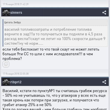
17 Января 2018 21:42:39
sinners
Цитата: Эмбрр
василий топливозатраты и потребление топлива
верните в зад!!!а то получаеться вы подняли в 4,5 раза
расход веспа!!скаут не летит на 100% скорости дальше 9
систем!!ну чё норм.....
если тебя беспокоит то что твой скаут не может лететь
больше 9ти СС то шли с ним иследователя!!! в чем
проблема?
17 Января 2018 22:05:08
rlbprl2
Василий, кстати по пункту№1 ты считаешь грабеж ресурса
- 50% но не учитываешь то, что у атакеров у всех есть еще
такая хрень как потери при загрузке, и получается что
грабит атакер 25% а не 50%
Хотя по логике вещей - чем больше грабишь тем наоборот