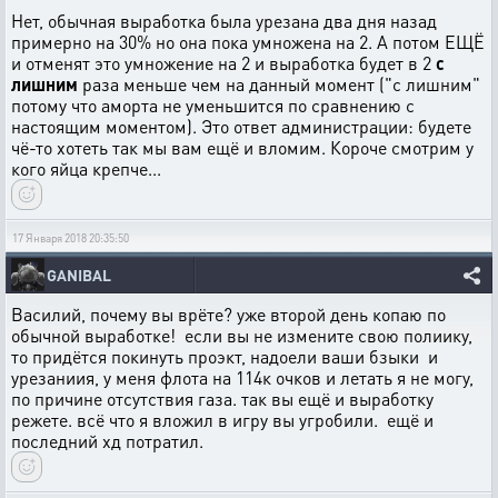
Нет, обычная выработка была урезана два дня назад
примерно на 30% но она пока умножена на 2. А потом ЕЩЁ
и отменят это умножение на 2 и выработка будет в 2
с
лишним
раза меньше чем на данный момент ("с лишним"
потому что аморта не уменьшится по сравнению с
настоящим моментом). Это ответ администрации: будете
чё-то хотеть так мы вам ещё и вломим. Короче смотрим у
кого яйца крепче...
17 Января 2018 20:35:50
GANIBAL
Василий, почему вы врёте? уже второй день копаю по
обычной выработке! если вы не измените свою полиику,
то придётся покинуть проэкт, надоели ваши бзыки и
урезаниия, у меня флота на 114к очков и летать я не могу,
по причине отсутствия газа. так вы ещё и выработку
режете. всё что я вложил в игру вы угробили. ещё и
последний хд потратил.