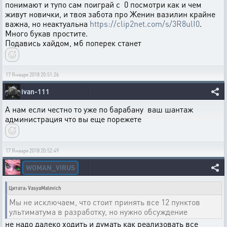
понимают и тупо сам поиграй с 0 посмотри как и чем
живут новички, и твоя забота про Женин вазилин крайне
важна, но неактуальна
https://clip2net.com/s/3R8ulI0
.
Много букав простите.
Подавись хайдом, мб поперек станет
17 Января 2018 20:51:26
ivan-111
А нам если честно то уже по барабану ваш шантаж
администрация что вы еще порежете
17 Января 2018 20:52:49
WOMAN_VIRUS
Цитата: VasyaMalevich
Мы не исключаем, что стоит принять все 12 пунктов
ультиматума в разработку, но нужно обсуждение
не надо далеко ходить и думать как реализовать все