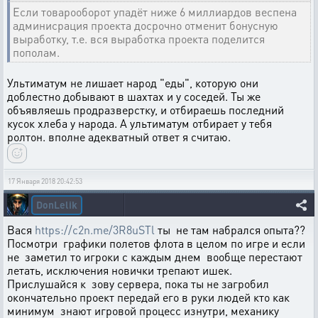
Если товарооборот упадёт ниже 6 миллиардов веспена
админисрация проекта досрочно отменит бонусную
выработку, т.е. вся выработка проекта поделится
пополам.
Ультиматум не лишает народ "еды", которую они
доблестно добывают в шахтах и у соседей. Ты же
объявляешь продразверстку, и отбираешь последний
кусок хлеба у народа. А ультиматум отбирает у тебя
ролтон. вполне адекватный ответ я считаю.
17 Января 2018 20:42:53
DonLelik
Вася
https://c2n.me/3R8uSTl
ты не там набрался опыта??
Посмотри графики полетов флота в целом по игре и если
не заметил то игроки с каждым днем вообще перестают
летать, исключения новички трепают ишек.
Прислушайся к зову сервера, пока ты не загробил
окончательно проект передай его в руки людей кто как
минимум знают игровой процесс изнутри, механику