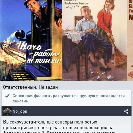
Ответственный: Не задан
Сенсорная фаланга
,
разрушается вручную и поглощается
лексами
No_ops
Высокочувствительные сенсоры полностью
просматривают спектр частот всех попадающих на
фалангу излучений, благодаря чему можно смотреть