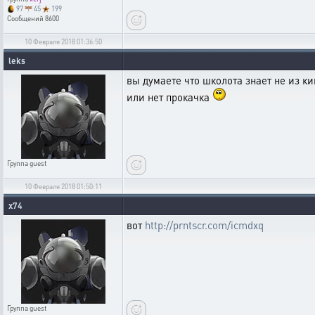
97
45
199
Сообщений
8600
10 Февраля 2018 01:36:50
leks
вы думаете что школота знает не из ки
или нет прокачка
Группа
guest
10 Февраля 2018 01:50:11
х74
вот
http://prntscr.com/icmdxq
Группа
guest