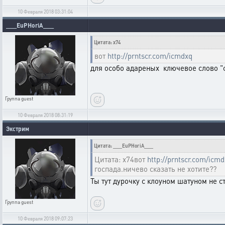
10 Февраля 2018 03:31:04
___EuPHoriA___
Цитата: х74
вот
http://prntscr.com/icmdxq
для особо адареных ключевое слово "с
Группа
guest
10 Февраля 2018 08:31:19
Экстрим
Цитата: ___EuPHoriA___
Цитата: х74вот
http://prntscr.com/icm
госпада.ничево сказать не хотите??
Ты тут дурочку с клоуном шатуном не с
Группа
guest
10 Февраля 2018 09:07:23