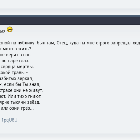
тых
азной на публику был там, Отец, куда ты мне строго запрещал хо
ак можно жить?
 не верит в нас.
ь по паре глаз.
х сердца мертвы.
сокой травы -
азбитых зеркал,
х, если бы Ты знал,
страхе они не живут.
еют. Или тихо гниют.
 ярче тысячи звёзд.
 иллюзии грёз...
Z11pqU8U