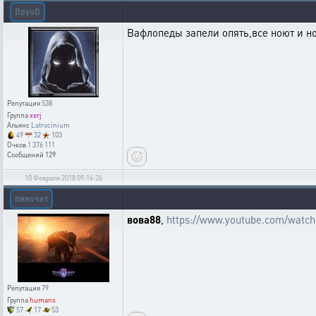
DpyuD
Вафлопеды запели опять,все ноют и но
Репутация
538
Группа
xerj
Альянс
Latrocinium
49
32
103
Очков
1 376 111
Сообщений
129
10 Февраля 2018 09:16:26
пиночет
вова88
,
https://www.youtube.com/wat
Репутация
79
Группа
humans
57
17
53