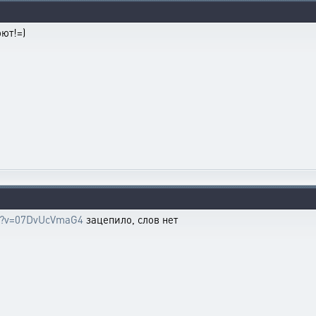
ют!=)
ch?v=07DvUcVmaG4
зацепило, слов нет