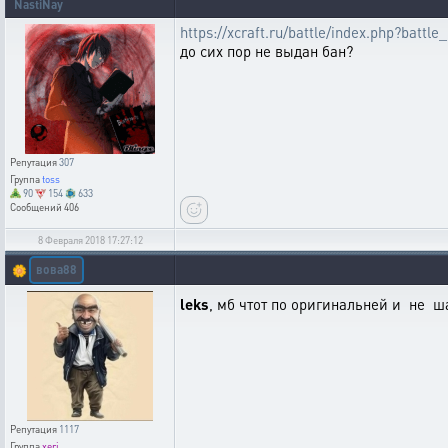
NastiNay
https://xcraft.ru/battle/index.php?bat
до сих пор не выдан бан?
Репутация
307
Группа
toss
90
154
633
Сообщений
406
8 Февраля 2018 17:27:12
вова88
🌼
leks
, мб чтот по оригинальней и не 
Репутация
1117
Группа
xerj