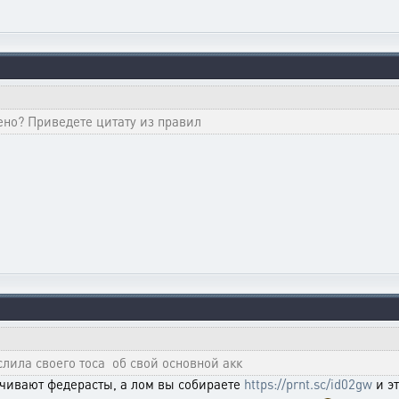
ено? Приведете цитату из правил
ила своего тоса об свой основной акк
ачивают федерасты, а лом вы собираете
https://prnt.sc/id02gw
и эт