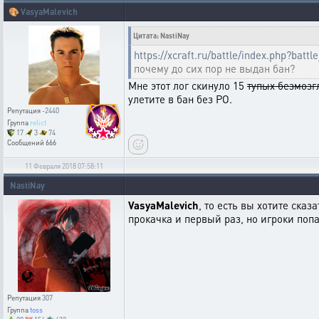
🎨
VasyaMalevich
Цитата: NastiNay
https://xcraft.ru/battle/index.php?ba
почему до сих пор не выдан бан?
Мне этот лог скинуло 15
тупых безмоз
улетите в бан без РО.
Репутация
-2440
Группа
relict
17
3
74
Сообщений
666
11 Февраля 2018 07:58:11
NastiNay
VasyaMalevich
, то есть вы хотите сказ
прокачка и первый раз, но игроки поп
Репутация
307
Группа
toss