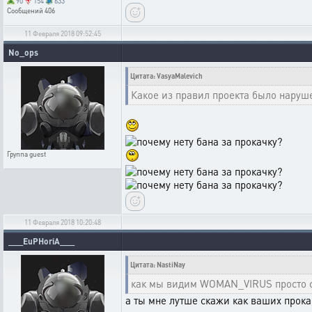
90
154
633
Сообщений
406
11 Февраля 2018 09:52:45
No_ops
Цитата: VasyaMalevich
Какое из правил проекта было наруш
Группа
guest
11 Февраля 2018 10:20:48
___EuPHoriA___
Цитата: NastiNay
как мы видим WOMAN_VIRUS просто сл
а ты мне лутше скажи как ваших прок