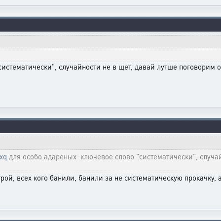
истематически", случайности не в щет, давай лутше поговорим о
dxq
для особо адареных ключевое слово "систематически", случай
трой, всех кого банили, банили за не систематическую прокачку, а