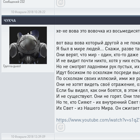
Сообщений
232
10 Февраля 2018 10:28:22
ЧУКЧА
хе-хе вова это вовочка из восьмедися
вот ваш вова который другой а не пок
Я был в мире людей... Скажи, разве т
Они верят, что мир - один, кто-то даже
И не видит почти никто, хотя у них ест
Но не смотрят ладонями рук пустых, и
Группа
guest
Идут босиком по осколкам посреди вы
По осколкам своих иллюзий, ими же р
Они не хотят видеть своё отражение, о
Если бы видел, как они боятся, в этом 
И не существуют. Они не горят. Они тл
Но те, кто Сияют - их внутренний Свет
Их Свет - из Нашего Мира. Он сжигает
https://www.youtube.com/watch?v=s1q
10 Февраля 2018 13:39:09