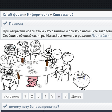
Xcraft форум
»
Информ-зона
»
Книга жалоб
Правила
При открытии новой темы чётко внятно и понятно напишите заголово
Сообщить об ошибках игры (багах) вы можете в разделе
Ловим баги
.
7 страниц
1
2
3
4
5
6
7
Далее
почему нету бана за прокачку?