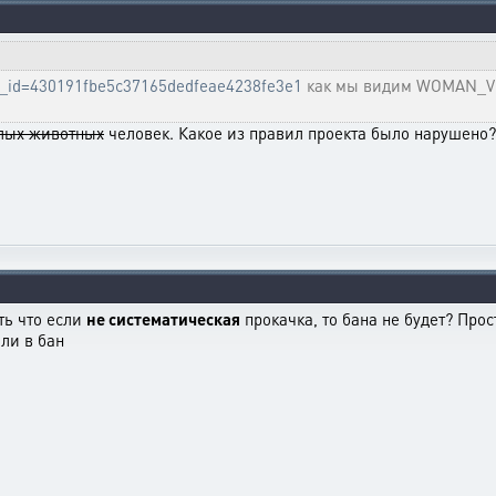
ttle_id=430191fbe5c37165dedfeae4238fe3e1
как мы видим WOMAN_VIRU
глых животных
человек. Какое из правил проекта было нарушено?
ать что если
не систематическая
прокачка, то бана не будет? Про
али в бан