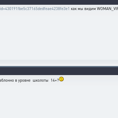
tle_id=430191fbe5c37165dedfeae4238fe3e1
как мы видим WOMAN_VIRUS
шаблонно в уровне школоты 14+?