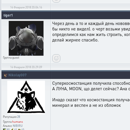
14 Февраля 2018 20:04:16
tiger1
Через день а то и каждый день нововве
бы никто не видел). о черт возьми уви
определимся как нам жить строить, коп
делай жирнее спасибо.
Группа
guest
14 Февраля 2018 20:29:09
🦅
Nikolay007
Суперкосмостанция получила способно
A ЛУНА, MOON, що делет сейчас? Ана 
Инадо сказат что космостанция получае
минерал и веспен а не из обломок
Репутация
28
Группа
humans
Альянс
NIBIRU
90
40
40