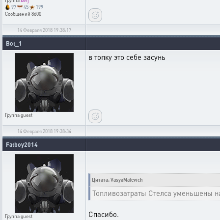
Группа
xerj
97
45
199
Сообщений
8600
14 Февраля 2018 19:38:17
Bot_1
в топку это себе засунь
Группа
guest
14 Февраля 2018 19:38:34
Fatboy2014
Цитата: VasyaMalevich
Топливозатраты Стелса уменьшены н
Спасибо.
Группа
guest