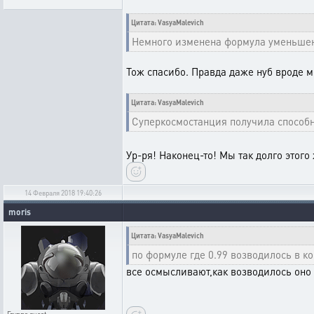
Цитата: VasyaMalevich
Немного изменена формула уменьшен
Тож спасибо. Правда даже нуб вроде м
Цитата: VasyaMalevich
Суперкосмостанция получила способн
Ур-ря! Наконец-то! Мы так долго этого
14 Февраля 2018 19:40:26
moris
Цитата: VasyaMalevich
по формуле где 0.99 возводилось в к
все осмысливают,как возводилось оно в