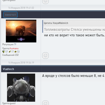
Группа
guest
14 Февраля 2018 19:41:02
пиночет
Цитата: VasyaMalevich
Топливозатраты Стелса уменьшены н
ни кто не верит что такое может быть.
Репутация
79
Группа
humans
57
17
53
Сообщений
232
14 Февраля 2018 19:54:19
Vladtech
А вроде у стелсов было меньше 8, не 4
Группа
guest