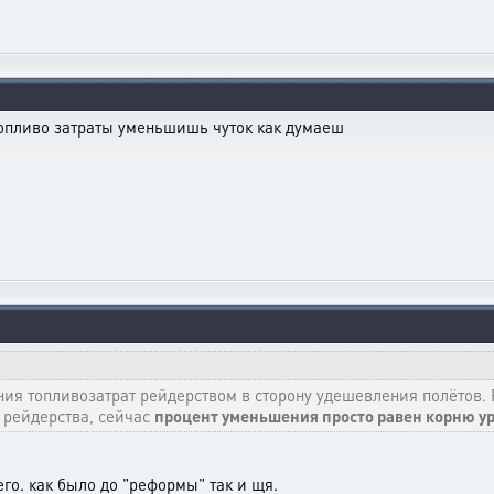
Топливо затраты уменьшишь чуток как думаеш
я топливозатрат рейдерством в сторону удешевления полётов.
я рейдерства, сейчас
процент уменьшения просто равен корню у
го. как было до "реформы" так и щя.