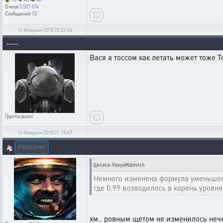
Очков
5 507 674
Сообщений
12
14 Февраля 2018 20:32:44
-----
Вася а тоссом как летать может тоже 
Группа
guest
14 Февраля 2018 21:18:47
PROLevel
🦄
Цитата: VasyaMalevich
Немного изменена формула уменьшени
где 0.99 возводилось в корень уровн
хм.. ровным щетом не изменилось нече