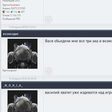
Репутация
2443
Группа
humans
Альянс
BATTLESTAR
144
116
487
Очков
12 144 210
Сообщений
990
14 Февраля 2018 21:52:41
возмездие
Вася обьедени мне все три ака и возм
Группа
guest
14 Февраля 2018 22:33:20
_N_O_K_I_A_
василий хватит уже издеватся над игр