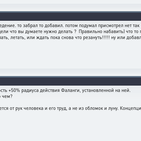
дение. то забрал то добавил. потом подумал присмотрел нет так н
дели что вы думаете нужно делать ? Правильно набавить) что то г
ать, летать, или ждать пока снова что резануть!!!!! ну или доба
сть +50% радиуса действия Фаланги, установленной на ней.
о чем?
тся от рук человека и его труд, а не из обломок и луну. Концепц