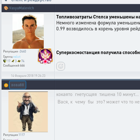
🎨
VasyaMalevich
Топливозатраты Стелса уменьшены на
Немного изменена формула уменьшения
0.99 возводилось в корень уровня рей
Суперкосмостанция получила способно
Репутация
-2440
Группа
relict
17
3
74
Сообщений
666
14 Февраля 2018 19:26:23
вова88
🌼
кокаято гнетусщяя тишена 10 минут...
Вася, к чему бы это? может что то не
Репутация
1117