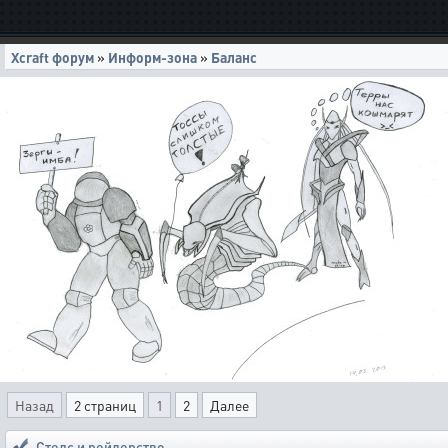
Xcraft форум
»
Информ-зона
»
Баланс
Назад
2 страниц
1
2
Далее
Стелс и рейдерство