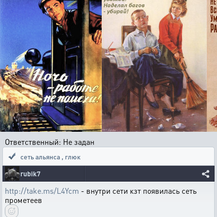
Ответственный: Не задан
сеть альянса
,
глюк
rubik7
http://take.ms/L4Ycm
- внутри сети кзт появилась сеть
прометеев