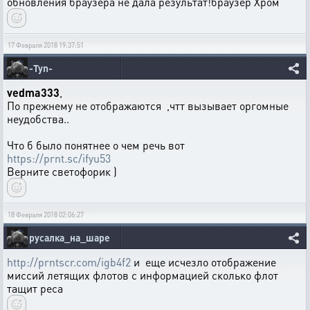
обновления браузера не дала результат!браузер Хром
17 Февраля 2018 19:37:51
-Tyn-
vedma333
,
По прежнему не отображаются ,чтт вызывает оргомные
неудобства..
Что б было понятнее о чем речь вот
https://prnt.sc/ifyu53
Верните светофорик )
18 Февраля 2018 02:06:27
русалка_на_шаре
http://prntscr.com/igb4f2
и еще исчезло отображение
миссий летящих флотов с информацией сколько флот
тащит реса