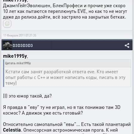
ДжампГейтЭволюшен, БлекПрофеси и прочие уже скоро
10 лет как пытаются переплюнуть EVE, но как то не могут
даже до релиза дойти, всё застряло на закрытых бетках.
11 Февраля 2011 07:21:35
D3D3D3D3
mike1995y
,
Цитата: mike1995y
Кстати сам занят разработкой ответа eve. Кто имеет
опыт работы с С++ и может написать коды, писать в эту
тему)
))) это юмор такой, да?
Я правда в "еву" ту не играл, но я так понимаю там 3D
космос? А движок уже есть готовый?
Относительно самопальной "евы"... Есть такой планетарий
Celestia
. Опенсорсная астрономическая прога. К ней