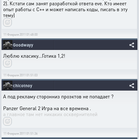
2). Кстати сам занят разработкой ответа eve. Кто имеет
опыт работы с С++ и может написать коды, писать в эту
тему)
11 Февраля 2011 01:48:00
Goodwayy
Люблю класику...Готика 1,2!
11 Февраля 2011 01:51:03
chicotnoy
А под рекламу сторонниз проэктов не попадает ?
Panzer General 2 Игра на все времена .
а главное там нет никаких осквернителей
11 Февраля 2011 01:51:36