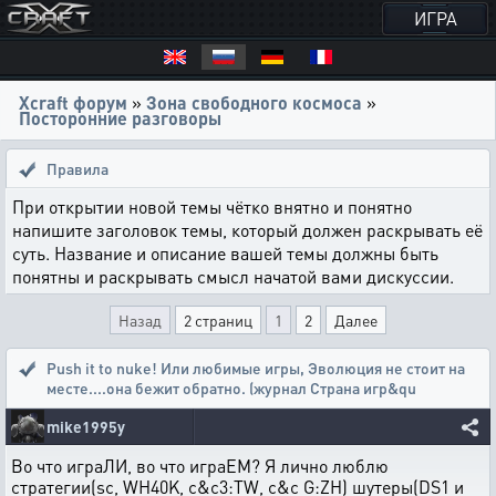
ИГРА
Xcraft форум
»
Зона свободного космоса
»
Посторонние разговоры
Правила
При открытии новой темы чётко внятно и понятно
напишите заголовок темы, который должен раскрывать её
суть. Название и описание вашей темы должны быть
понятны и раскрывать смысл начатой вами дискуссии.
Назад
2 страниц
1
2
Далее
Push it to nuke! Или любимые игры
,
Эволюция не стоит на
месте....она бежит обратно. (журнал Страна игр&qu
mike1995y
Во что играЛИ, во что играЕМ? Я лично люблю
стратегии(sc, WH40K, c&c3:TW, c&c G:ZH) шутеры(DS1 и