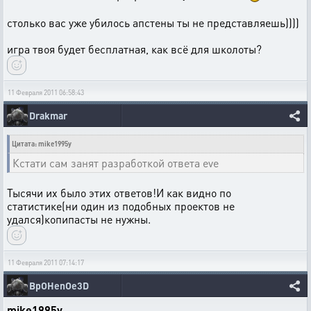
столько вас уже убилось апстены ты не представляешь))))
игра твоя будет бесплатная, как всё для школоты?
11 Февраля 2011 06:58:43
Drakmar
Цитата: mike1995y
Кстати сам занят разработкой ответа eve
Тысячи их было этих ответов!И как видно по
статистике(ни один из подобных проектов не
удался)копипасты не нужны.
11 Февраля 2011 07:14:17
BpOHenOe3D
mike1995y
,