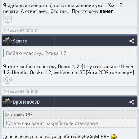
Я идейный генератор) печатное издание уже... Хм... В
печати. А ответ eve... Это так... Просто хочу
денег
11 Февраля 2011 02:03:47
Sandro_
Люблю класику...Готика 1,2!
Я тоже люблю классику Doom 1, 2 ))) Ну и остальное Hexen
1 2, Heretic, Quake 1 2, wolfenstein 3D(Хотя 2009 тоже норм).
11 Февраля 2011 06:20:50
BpOHenOe3D
Цитата: mike1995y
Кстати сам занят разработкой ответа eve
доооооооооо он занят разработкой убийцЫ EVE