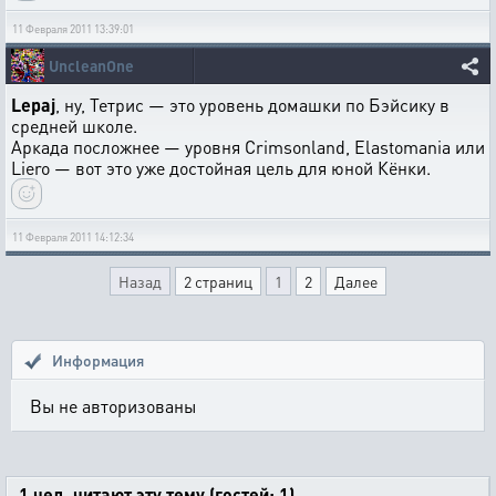
11 Февраля 2011 13:39:01
UncleanOne
Lepaj
, ну, Тетрис — это уровень домашки по Бэйсику в
средней школе.
Аркада посложнее — уровня Crimsonland, Elastomania или
Liero — вот это уже достойная цель для юной Кёнки.
11 Февраля 2011 14:12:34
Назад
2 страниц
1
2
Далее
Информация
Вы не авторизованы
1 чел. читают эту тему (гостей: 1)