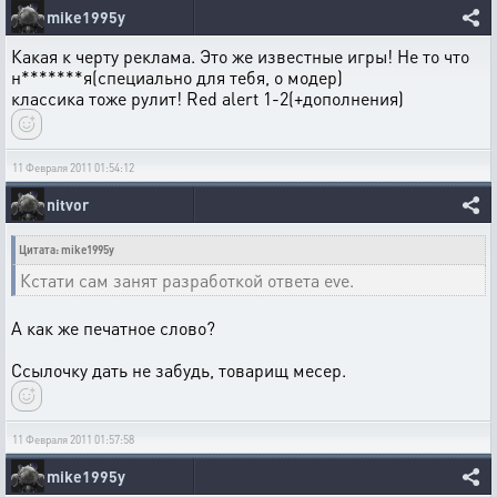
mike1995y
Какая к черту реклама. Это же известные игры! Не то что
н*******я(специально для тебя, о модер)
классика тоже рулит! Red alert 1-2(+дополнения)
11 Февраля 2011 01:54:12
nitvor
Цитата: mike1995y
Кстати сам занят разработкой ответа eve.
А как же печатное слово?
Ссылочку дать не забудь, товарищ месер.
11 Февраля 2011 01:57:58
mike1995y