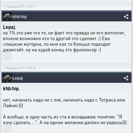
11 Февраля 2011 11:25:11
kfdchip
Lepaj
,
ну 1% это уже что то, не факт что правда он его воплотит,
вполне возможно кто то другой это сделает :) Ева
слишком муторна, по мне как то больше подходит
джамгейт, ну на худой конец это фрилансер :)
11 Февраля 2011 13:06:54
Lepaj
kfdchip
,
нет, начинать надо не с eve, начинать надо с Тетриса или
Лайнес)))
А вообще, в одну часть из ста я вкладываю понятие: "Я
хочу сделать ...". А на одном желании далеко не уедешь)))