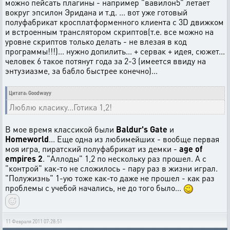
можно пейсать плагины - например "вавилон5" летает
вокруг эпсилон Эридана и т.д. ... вот уже готовый
полуфабрикат кросплатформенного клиента с 3D движком
и встроенным транслятором скриптов(т.е. все можно на
уровне скриптов только делать - не влезая в код
программы!!!)... нужно допилить... + сервак + идея, сюжет...
человек 6 такое потянут года за 2-3 (имеется ввиду на
энтузиазме, за бабло быстрее конечно)...
Цитата: Goodwayy
Люблю класику...Готика 1,2!
В мое время классикой были
Baldur's Gate
и
Homeworld
... Еще одна из любимейших - вообще первая
моя игра, пиратский полуфабрикат из демки -
age of
empires 2
. "Аллоды" 1,2 по нескольку раз прошел. А с
"контрой" как-то не сложилось - пару раз в жизни играл.
"Полужизнь" 1-ую тоже как-то даже не прошел - как раз
проблемы с учебой начались, не до того было...
11 Февраля 2011 07:28:51