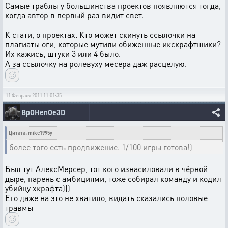
Самые траблы у большинства проектов появляются тогда,
когда автор в первый раз видит свет.
К стати, о проектах. Кто может скинуть ссылочки на
плагиаты оги, которые мутили обиженные икскрафтшики?
Их кажись, штуки 3 или 4 было.
А за ссылочку на ролевуху месера даж расцелую.
11 Февраля 2011 11:01:35
BpOHenOe3D
Цитата: mike1995y
более того есть продвижение. 1/100 игры готова!)
Был тут АлексМерсер, тот кого изнасиловали в чёрной
дыре, парень с амбициями, тоже собирал команду и кодил
убийцу хкрафта)))
Его даже на это не хватило, видать сказались половые
травмы