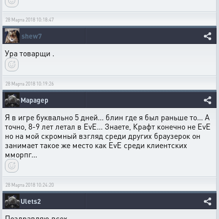
28 Марта 2018 10:18:47
shew7
Ура товарщи .
28 Марта 2018 10:19:26
Mapagep
Я в игре буквально 5 дней... блин где я был раньше то... А
точно, 8-9 лет летал в EvE... Знаете, Крафт конечно не EvE
но на мой скромный взгляд среди других браузерок он
занимает такое же место как EvE среди клиентских
мморпг...
28 Марта 2018 10:24:20
Ulets2
Поздравляю всех.