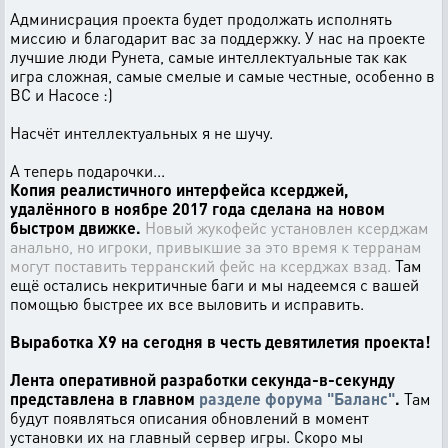
Админисрация проекта будет продолжать исполнять
миссию и благодарит вас за поддержку. У нас на проекте
лучшие люди Рунета, самые интеллектуальные так как
игра сложная, самые смелые и самые честные, особенно в
ВС и Насосе :)
Насчёт интеллектуальных я не шучу.
А теперь подарочки...
Копия реалистичного интерфейса ксерджей,
удалённого в ноябре 2017 года сделана на новом
быстром движке.
Новый жукофейс установлен ксерджам
анально, но игроки, привыкшие за это время к терранам
могут поставить терранский фейс на ксерджах взад.
Там
ещё остались некритичные баги и мы надеемся с вашей
помощью быстрее их все выловить и исправить.
Выработка Х9 на сегодня в честь девятилетия проекта!
Лента оперативной разработки секунда-в-секунду
представлена в главном
разделе форума "Баланс"
.
Там
будут появляться описания обновлений в момент
установки их на главный сервер игры. Скоро мы