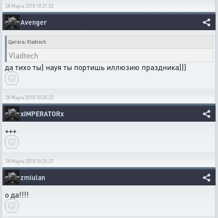
28 Марта 2018 10:31:03
Avenger
Цитата: Vladtech
Vladtech
да тихо ты) науя ты портишь иллюзию праздника)))
28 Марта 2018 10:35:22
xIMPERATORx
+++
28 Марта 2018 10:35:37
zmiulan
о да!!!!