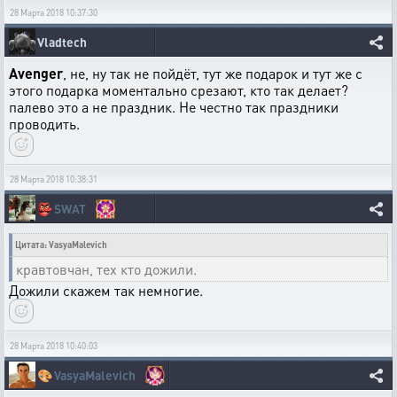
28 Марта 2018 10:37:30
Vladtech
Avenger
, не, ну так не пойдёт, тут же подарок и тут же с
этого подарка моментально срезают, кто так делает?
палево это а не праздник. Не честно так праздники
проводить.
28 Марта 2018 10:38:31
👺
SWAT
Цитата: VasyaMalevich
кравтовчан, тех кто дожили.
Дожили скажем так немногие.
28 Марта 2018 10:40:03
🎨
VasyaMalevich