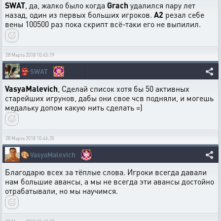
SWAT
, да, жалко было когда
Grach
удалился пару лет
назад, один из первых больших игроков.
А2
резал себе
вены 100500 раз пока скрипт всё-таки его не выпилил.
28 Марта 2018 10:45:19
👺
SWAT
VasyaMalevich
, Сделай список хотя бы 50 активных
старейших игрунов, дабы они свое чсв подняли, и могешь
медальку допом какую нить сделать =)
28 Марта 2018 10:46:35
🎨
VasyaMalevich
Благодарю всех за тёплые слова. Игроки всегда давали
нам большие авансы, а мы не всегда эти авансы достойно
отрабатывали, но мы научимся.