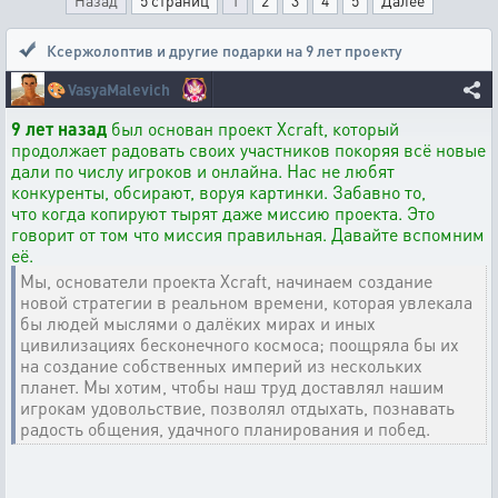
Назад
5 страниц
1
2
3
4
5
Далее
Ксержолоптив и другие подарки на 9 лет проекту
🎨
VasyaMalevich
9 лет назад
был основан проект Xcraft, который
продолжает радовать своих участников покоряя всё новые
дали по числу игроков и онлайна. Нас не любят
конкуренты, обсирают, воруя картинки. Забавно то,
что когда копируют тырят даже миссию проекта. Это
говорит от том что миссия правильная. Давайте вспомним
её.
Мы, основатели проекта Xcraft, начинаем создание
новой стратегии в реальном времени, которая увлекала
бы людей мыслями о далёких мирах и иных
цивилизациях бесконечного космоса; поощряла бы их
на создание собственных империй из нескольких
планет. Мы хотим, чтобы наш труд доставлял нашим
игрокам удовольствие, позволял отдыхать, познавать
радость общения, удачного планирования и побед.