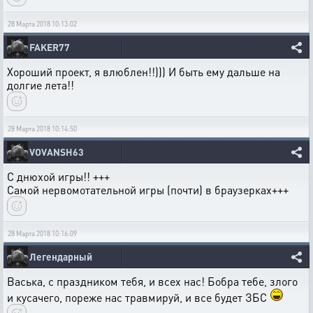
28 Марта 2018 10:13:02
FAKER77
Хороший проект, я влюблен!!))) И быть ему дальше на
долгие лета!!
28 Марта 2018 10:14:50
VOVANSH63
С днюхой игры!! +++
Самой нервомотательной игры (почти) в браузерках+++
28 Марта 2018 10:16:09
Легендарный
Васька, с праздником тебя, и всех нас! Бобра тебе, злого
и кусачего, пореже нас травмируй, и все будет ЗБС