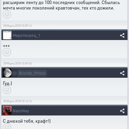
расширим ленту до 100 последних сообщений. Сбылась
мечта многих поколений кравтовчан, тех кто дожили.
28 Марта 2018 10:09:16
Миротворец_1
+++
28 Марта 2018 10:09:56
Bloody_Priest
🕸️
Гуд:)
28 Марта 2018 10:12:16
NastiNay
С днюхой тебя, крафт!)