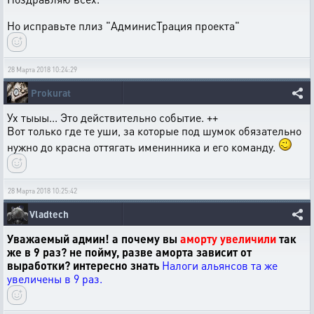
Но исправьте плиз "АдминисТрация проекта"
28 Марта 2018 10:24:29
Prokurat
Ух тыыы... Это действительно событие. ++
Вот только где те уши, за которые под шумок обязательно
нужно до красна оттягать именинника и его команду.
28 Марта 2018 10:25:42
Vladtech
Уважаемый админ! а почему вы
аморту увеличили
так
же в 9 раз? не пойму, разве аморта зависит от
выработки? интересно знать
Налоги альянсов та же
увеличены в 9 раз.