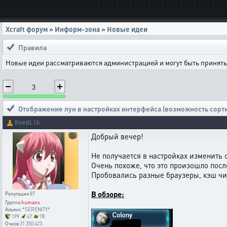
Xcraft форум
»
Информ-зона
»
Новые идеи
Правила
Новые идеи рассматриваются администрацией и могут быть приняты 
3
Отображение лун в настройках интерфейса (возможность сорт
🧘
KnedL1k
Добрый вечер!
Не получается в настройках изменить 
Очень похоже, что это произошло посл
Пробовались разные браузеры, кэш чи
В обзоре:
Репутация
87
Группа
humans
Альянс
*SERENITY*
199
47
78
Очков
31 350 423