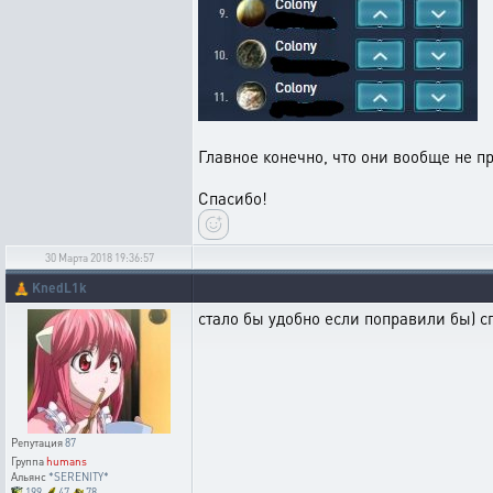
Главное конечно, что они вообще не п
Спасибо!
30 Марта 2018 19:36:57
🧘
KnedL1k
стало бы удобно если поправили бы) с
Репутация
87
Группа
humans
Альянс
*SERENITY*
199
47
78