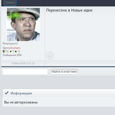
Семен
Перенесено в Новые идеи
Репутация
62
Группа
humans
35
9
15
Сообщений
3204
10 Мая 2018 21:31:34
Информация
Вы не авторизованы