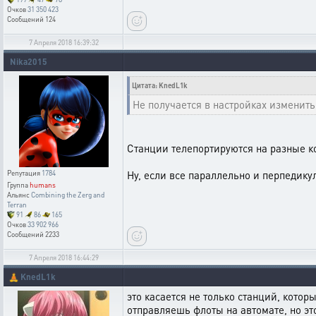
Очков
31 350 423
Сообщений
124
7 Апреля 2018 16:39:32
Nika2015
Цитата: KnedL1k
Не получается в настройках изменить
Станции телепортируются на разные ко
Ну, если все параллельно и перпедикул
Репутация
1784
Группа
humans
Альянс
Combining the Zerg and
Terran
91
86
165
Очков
33 902 966
Сообщений
2233
7 Апреля 2018 16:44:29
🧘
KnedL1k
это касается не только станций, котор
отправляешь флоты на автомате, но это 