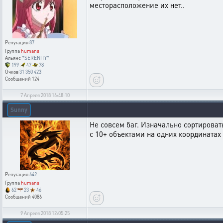
месторасположение их нет..
Репутация
87
Группа
humans
Альянс
*SERENITY*
199
47
78
Очков
31 350 423
Сообщений
124
7 Апреля 2018 16:48:10
Sunny
Не совсем баг. Изначально сортирова
с 10+ объектами на одних координатах
Репутация
642
Группа
humans
62
23
46
Сообщений
4086
9 Апреля 2018 12:05:25