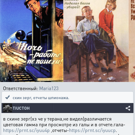
Ответственный:
Maria123
скин зерг
,
отчеты шпионажа.
TiUCTOH
в скине зерг(хз че у терана,не видел)различается
цветовая гамма при просмотре из галы и в отчете.гала-
https://prnt.sc/iyuu4p
,отчеты-
https://prnt.sc/iyuucp
.