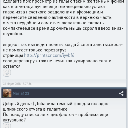
сделайте пож просмотр из галы с таким же темным фоном
как в отчетах,а лучше еще темнее.реально устают
глаза.изза нечеткого разделения информации.и
перенесите сведения о активности в верхнюю часть
отчета.неудобно.и сам отчет желательно сделать
компактнее.все время дрючить мышь скроля вверх вниз-
неудобно.
еще,вот так выглядят полеты когда 3 слота заняты.скрол-
не помогает.только перезагруз
страницы
http://prntscr.com/iyvbf6
сори,перезагруз-тож не лечит.так купировано слот и
остается
31 Марта 2018 12:27:36
Maria123
Добрый день :) Добавила темный фон для вкладок
шпионского отчета в галактике.
По поводу списка летящих флотов - проблема еще
актуальна?