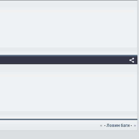
«
·
Ловим баги
·
»