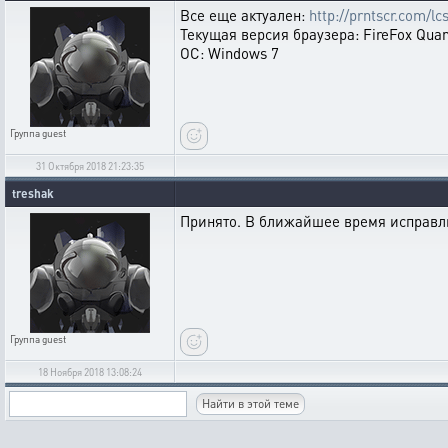
Все еще актуален:
http://prntscr.com/lc
Текущая версия браузера: FireFox Quan
ОС: Windows 7
Группа
guest
31 Октября 2018 21:23:35
treshak
Принято. В ближайшее время исправл
Группа
guest
18 Ноября 2018 13:08:24