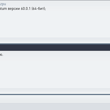
szpu
tum версии 60.0.1 (64-бит);
ю.