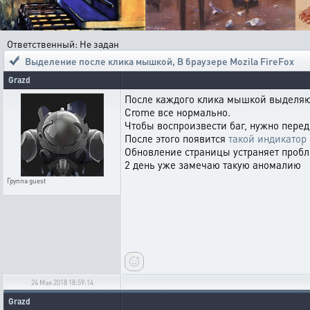
Ответственный: Не задан
Выделение после клика мышкой
,
В браузере Mozila FireFox
Grazd
После каждого клика мышкой выделяю
Crome все нормально.
Чтобы воспроизвести баг, нужно пере
После этого появится
такой индикатор
Обновление страницы устраняет пробле
2 день уже замечаю такую аномалию
Группа
guest
24 Мая 2018 18:59:14
Grazd