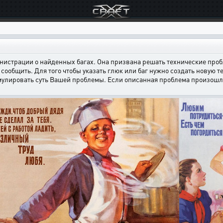
страции о найденных багах. Она призвана решать технические пробл
сообщить. Для того чтобы указать глюк или баг нужно создать новую т
мулировать суть Вашей проблемы. Если описанная проблема произошла н