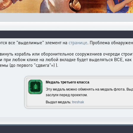
тся все "выделимые" элемент на
странице
. Проблема обнаружена
двинуть корабль или оборонительное сооружениев очереди строит
и при любом клике на любой вкладке будет выделяться ВСЕ, как 
мы (до первого "сдвига"=) ).
Медаль третьего класса
Эту медаль можно обменять на медаль флота. Выд
заслуги перед проектом.
Выдал медаль:
treshak