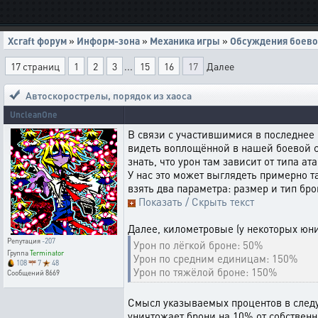
Xcraft форум
»
Информ-зона
»
Механика игры
»
Обсуждения боево
17 страниц
1
2
3
...
15
16
17
Далее
Автоскорострелы
,
порядок из хаоса
UncleanOne
В связи с участившимися в последнее
видеть воплощённой в нашей боевой си
знать, что урон там зависит от типа ат
У нас это может выглядеть примерно та
взять два параметра: размер и тип бр
Показать / Скрыть текст
Далее, километровые (у некоторых юни
Репутация
-207
Урон по лёгкой броне: 50%
Группа
Terminator
Урон по средним единицам: 150%
108
7
48
Урон по тяжёлой броне: 150%
Сообщений
8669
Смысл указываемых процентов в следую
уничтожает брони на 10% от собственн