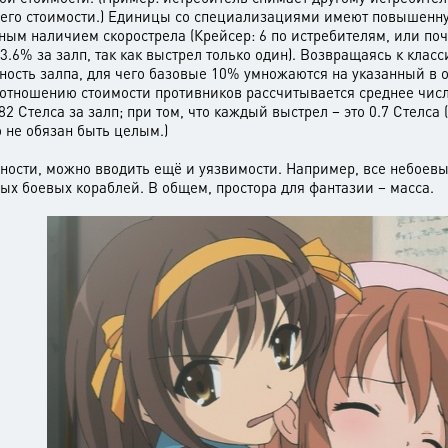
 его стоимости.) Единицы со специализациями имеют повышенну
м наличием скорострела (Крейсер: 6 по истребителям, или почти
 3.6% за залп, так как выстрел только один). Возвращаясь к кл
ность залпа, для чего базовые 10% умножаются на указанный в 
оотношению стоимости противников рассчитывается среднее число
2 Стелса за залп; при том, что каждый выстрел – это 0.7 Стелса (
о не обязан быть целым.)
ости, можно вводить ещё и уязвимости. Например, все небоевы
ых боевых кораблей. В общем, простора для фантазии – масса.