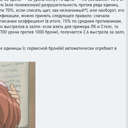
ю (или пониженную) разрушительность против ряда единиц.
 70%, если списать щит, как незначимый*), или наоборот, его
ассификации, можно принять следующее правило: сначала
описании коэффициент (в итоге, 15% по средним противникам,
 выстрелов в залпе: если взять для примера ЛК и Стелс, то
700 урона против 1000 брони), получается 2.6 выстрела за залп,
е единицы (с сервисной бронёй) автоматически огребают в