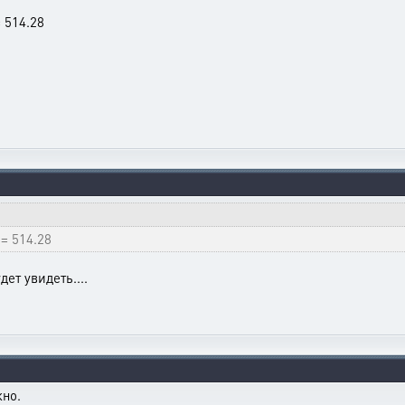
= 514.28
 = 514.28
ет увидеть....
жно.