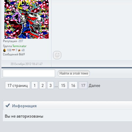
Репутация
-207
Группа
Terminator
108
7
48
Сообщений
8669
20 Октября 2012 18:41:47
17 страниц
1
2
3
...
15
16
17
Далее
Информация
Вы не авторизованы