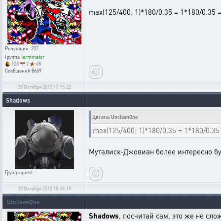
max(125/400; 1)*180/0.35 = 1*180/0.35 
Репутация
-207
Группа
Terminator
108
7
48
Сообщений
8669
20 Октября 2012 17:15:22
Shadows
Цитата: UncleanOne
max(125/400; 1)*180/0.35 = 1*180/0.35
Муталиск-Джовиан более интересно буд
Группа
guest
20 Октября 2012 18:36:19
UncleanOne
Shadows
, посчитай сам, это же не сло