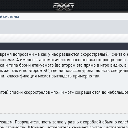
й системы
 время вопросами «а как у нас раздаются скорострелы?», считаю
стеме. А именно – автоматическая расстановка скорострелов в з
аки и типа брони атакуемого (во втором это прямо в игре видно, в 
к же, как и во втором SC, где нет классов урона, но есть специ
они; классификация может выглядеть примерно так:
тов) списки скорострелов «по» и «от» сокращаются до небольшо
щем. Разрушительность залпа у разных кораблей обычно колебле
ой стоимости. (Пример: истребитель снимает другому истребител