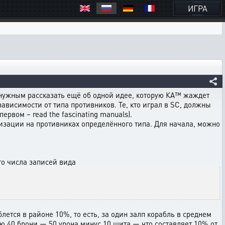
ИГРА
 нужным рассказать ещё об одной идее, которую КА™ жаждет
ависимости от типа противников. Те, кто играл в SC, должны
первом – read the fascinating manuals).
ализации на противниках определённого типа. Для начала, можно
го числа записей вида
тся в районе 10%, то есть, за один залп корабль в среднем
ю 40 брони — 50 урона минус 10 щита — что составляет 10% от