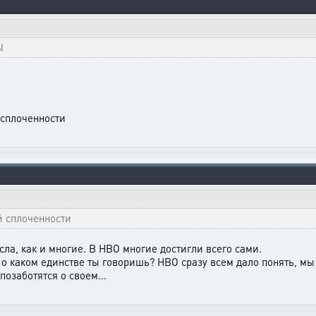
Ы
 сплоченности
й сплоченности
сла, как и многие. В НВО многие достигли всего сами.
и о каком единстве ты говоришь? НВО сразу всем дало понять, м
позаботятся о своем...