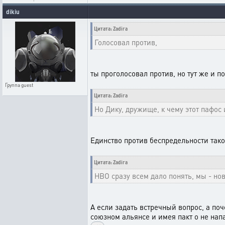
dikiu
Цитата: Zadira
Голосовал против,
ты проголосовал против, но тут же и по
Группа
guest
Цитата: Zadira
Но Дику, дружище, к чему этот пафос
Единство против беспредельности тако
Цитата: Zadira
НВО сразу всем дало понять, мы - н
А если задать встречный вопрос, а поч
союзном альянсе и имея пакт о не нап