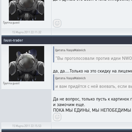
Группа
guest
15 Марта 2011 22:11:32
faust-trader
Цитата: VasyaMalevich
"Вы проголосовали против идеи NWO?
да, да....Только на это скидку на лицем
Цитата: VasyaMalevich
Группа
guest
и вам придётся с ней воевать, если в
Да не вопрос, только пусть к картинок 
и замочим еще.
ПОКА МЫ ЕДИНЫ, МЫ НЕПОБЕДИМ
15 Марта 2011 22:15:53