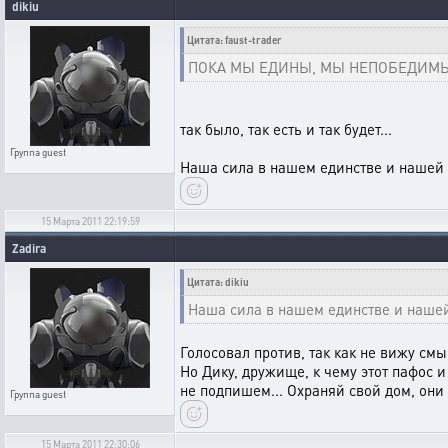
dikiu
Цитата: faust-trader
ПОКА МЫ ЕДИНЫ, МЫ НЕПОБЕДИМ
так было, так есть и так будет...
Группа
guest
Наша сила в нашем единстве и нашей
15 Марта 2011 22:19:59
Zadira
Цитата: dikiu
Наша сила в нашем единстве и наше
Голосовал против, так как не вижу смы
Но Дику, дружище, к чему этот пафос 
не подпишем... Охраняй свой дом, они 
Группа
guest
15 Марта 2011 22:30:06