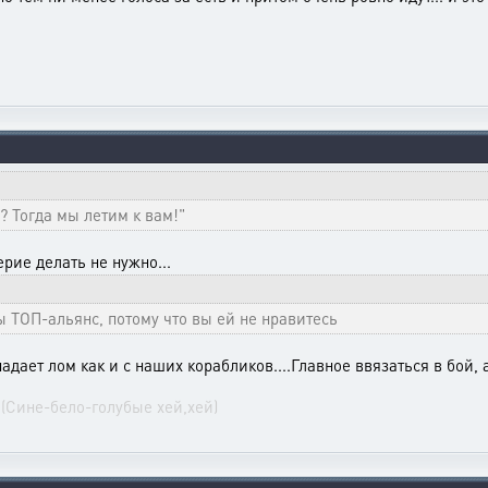
 Тогда мы летим к вам!"
ерие делать не нужно...
ы ТОП-альянс, потому что вы ей не нравитесь
падает лом как и с наших корабликов....Главное ввязаться в бой,
Ы
(Сине-бело-голубые хей,хей)