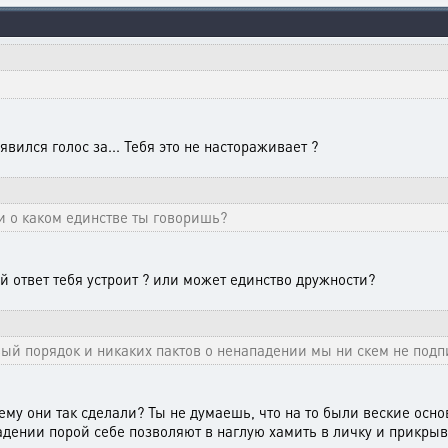
явился голос за... Тебя это не настораживает ?
 и о каком единстве ты говоришь?
й ответ тебя устроит ? или может единство дружности?
овый порядок и никаких пактов о ненападении мы ни скем не под
ему они так сделали? Ты не думаешь, что на то были веские основа
адении порой себе позволяют в наглую хамить в личку и прикры