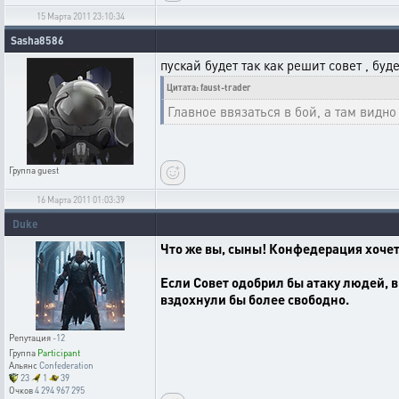
15 Марта 2011 23:10:34
Sasha8586
пускай будет так как решит совет , буд
Цитата: faust-trader
Главное ввязаться в бой, а там видно
Группа
guest
16 Марта 2011 01:03:39
Duke
Что же вы, сыны! Конфедерация хочет
Если Совет одобрил бы атаку людей, 
вздохнули бы более свободно.
Репутация
-12
Группа
Participant
Альянс
Confederation
23
1
39
Очков
4 294 967 295