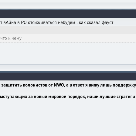
ет вАйна в РО отсиживаться небудем . как сказал фауст
 что к чему
 защитить колонистов от NWO, а в ответ я вижу лишь поддержку
выступающих за новый мировой порядок, наши лучшие стратеги 