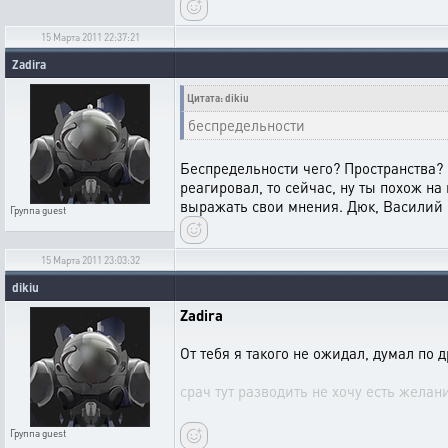
15 Марта 2011 22:37:21
Zadira
Цитата: dikiu
беспредельности
Беспредельности чего? Пространства? Г
реагировал, то сейчас, ну ты похож н
выражать свои мнения. Дюк, Василий и
Группа
guest
15 Марта 2011 23:03:32
dikiu
Zadira
От тебя я такого не ожидал, думал по 
срач тут разводить не хочу есть желан
Группа
guest