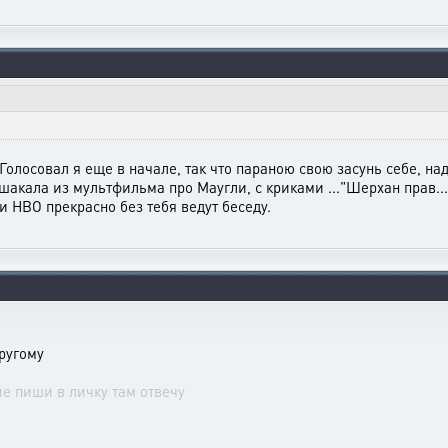
олосовал я еще в начале, так что параною свою засунь себе, над
а шакала из мультфильма про Маугли, с криками ..."Шерхан прав.
 НВО прекрасно без тебя ведут беседу.
другому
ие пиши в личку там отвечу