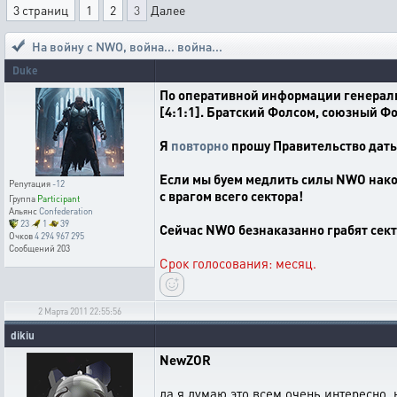
3 страниц
1
2
3
Далее
На войну с NWO
,
война... война...
Duke
По оперативной информации генераль
[4:1:1]. Братский Фолсом, союзный Фо
Я
повторно
прошу Правительство дать
Если мы буем медлить силы NWO нако
Репутация
-12
с врагом всего сектора!
Группа
Participant
Альянс
Confederation
23
1
39
Сейчас NWO безнаказанно грабят сек
Очков
4 294 967 295
Сообщений
203
Срок голосования: месяц.
2 Марта 2011 22:55:56
dikiu
NewZOR
да я думаю это всем очень интересно, 