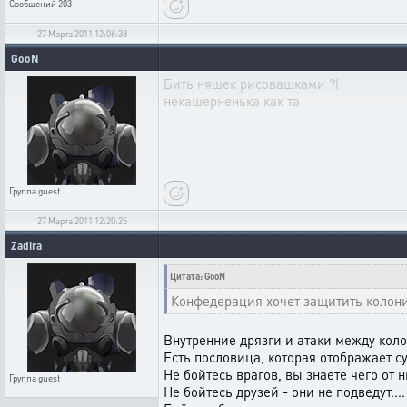
Сообщений
203
27 Марта 2011 12:06:38
GooN
Бить няшек рисовашками ?(
некашерненька как та
Группа
guest
27 Марта 2011 12:20:25
Zadira
Цитата: GooN
Конфедерация хочет защитить колон
Внутренние дрязги и атаки между коло
Есть пословица, которая отображает с
Не бойтесь врагов, вы знаете чего от н
Группа
guest
Не бойтесь друзей - они не подведут....