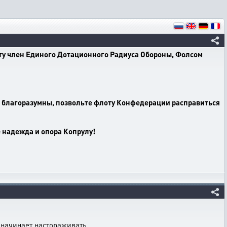
у член Единого Дотационного Радиуса Обороны, Фолсом
е благоразумны, позвольте флоту Конфедерации расправиться
 надежда и опора Копрулу!
то начинает настораживать