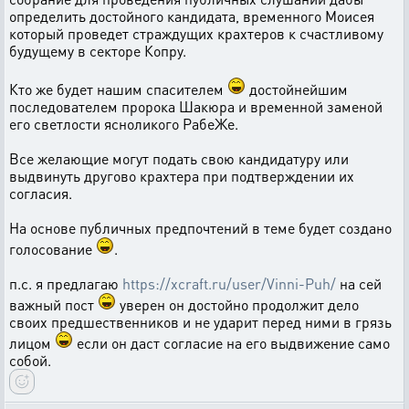
определить достойного кандидата, временного Моисея
который проведет страждущих крахтеров к счастливому
будущему в секторе Копру.
Кто же будет нашим спасителем
достойнейшим
последователем пророка Шакюра и временной заменой
его светлости ясноликого РабеЖе.
Все желающие могут подать свою кандидатуру или
выдвинуть другово крахтера при подтверждении их
согласия.
На основе публичных предпочтений в теме будет создано
голосование
.
п.с. я предлагаю
https://xcraft.ru/user/Vinni-Puh/
на сей
важный пост
уверен он достойно продолжит дело
своих предшественников и не ударит перед ними в грязь
лицом
если он даст согласие на его выдвижение само
собой.