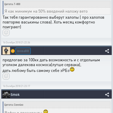
Цитата: T-800
Я как минимум на 50% введений наложу вето
Так тебя гарантированно выберут халопы ( про халопов
повторяю васькины слова). Хоть месяц комфортно
поиграют)
16 Октября 2018 21:22:36
вова88
🌼
предлогаю за 100кк дать возможность и с отдельным
уголком далекова космоса(лутше сервака),
дать любому быть самому себе эРБэ
16 Октября 2018 21:23:17
Smok
Цитата: Соне4ко
Вофку в президенты