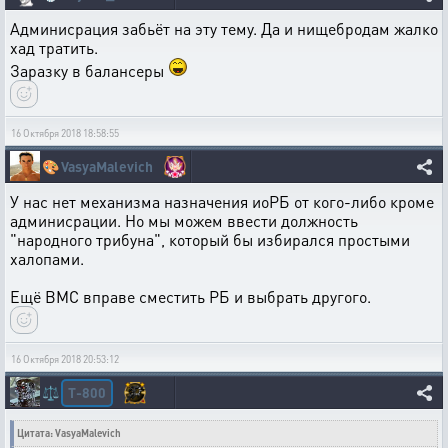
Админисрация забьёт на эту тему. Да и нищебродам жалко
хад тратить.
Заразку в балансеры
16 Октября 2018 18:58:55
🎨
VasyaMalevich
У нас нет механизма назначения иоРБ от кого-либо кроме
админисрации. Но мы можем ввести должность
"народного трибуна", который бы избирался простыми
халопами.
Ещё ВМС вправе сместить РБ и выбрать другого.
16 Октября 2018 20:53:12
T-800
⚖️
Цитата: VasyaMalevich