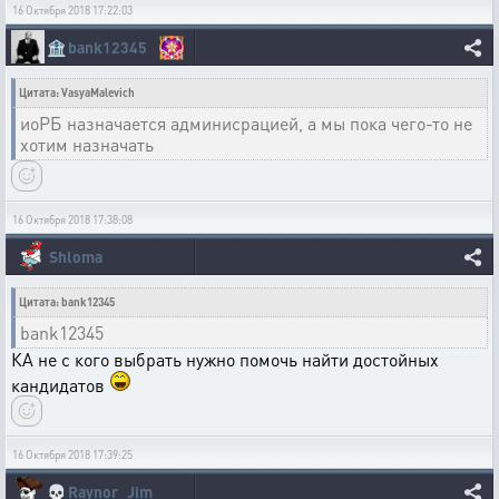
16 Октября 2018 17:22:03
🏦
bank12345
Цитата: VasyaMalevich
иоРБ назначается админисрацией, а мы пока чего-то не
хотим назначать
16 Октября 2018 17:38:08
Shloma
Цитата: bank12345
bank12345
КА не с кого выбрать нужно помочь найти достойных
кандидатов
16 Октября 2018 17:39:25
💀
Raynor_Jim