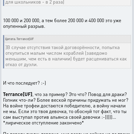
для школьников - в 2 раза)
100 000 и 200 000, а тем более 200 000 и 400 000 это уже
опупенный разрыв.
Цитата: Terrance[UF
]В случае отсутствия такой договорённости, попытка
откупиться малым числом кораблей (заведомо
меньшим, чем есть в наличии) будет расцениваться как
отказ от дуэли.
И что последует? :-)
Terrance[UF]
, что за пример? Это что? Повод для драки?
Гопник что-ли? Более веской причины придумать не мог?
На войне трофеи достаются победителю, а войну начали
не мы. Если это твоя девочка, то обоснуй тот факт, что ты
сам выступал против альянса своей девочки :-)))))...
*лирическое отступление закончено*
По поводу дуэли: терранс, мне реально сейчас не до твоих