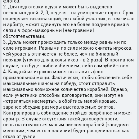
флотов.
2. Для подготовки к дуэли может быть выделено
несколько дней. 2, 3, неделя - на усмотрение сторон. Срок
определяет вызывающий, но любой участник, в том числе,
и арбитр, может сдвинуть его на более позднее время в
связи в форс-мажорными (неигровыми)
обстоятельствами.
3. Дуэль может происходить только между равными по
силе игроками. Равными по силе можно считать игроков,
чей уровень отличается не более, чем на бинарный
порядок (уточню для школьников - в 2 раза). В противном
случае, это будет либо избиением, либо самоубийством.
4. Каждый из игроков может выставить флот
произвольной мощи. Фактически, чтобы обеспечить себе
максимальные шансы на победу, стоит отправить
максимально возможное количество кораблей. Однако,
если участники способны договориться, они могут не
«стреляться насмерть», а обойтись малой кровью,
заранее обсудив размеры выставляемых флотов.
Контролировать соблюдение этой договорённости может
арбитр. В случае отсутствия такой договорённости,
попытка откупиться малым числом кораблей (заведомо
меньшим, чем есть в наличии) будет расцениваться как
отказ от дуэли.