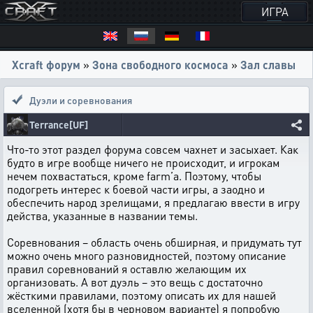
ИГРА
Xcraft форум
»
Зона свободного космоса
»
Зал славы
Дуэли и соревнования
Terrance[UF]
Что-то этот раздел форума совсем чахнет и засыхает. Как
будто в игре вообще ничего не происходит, и игрокам
нечем похвастаться, кроме farm’а. Поэтому, чтобы
подогреть интерес к боевой части игры, а заодно и
обеспечить народ зрелищами, я предлагаю ввести в игру
действа, указанные в названии темы.
Соревнования – область очень обширная, и придумать тут
можно очень много разновидностей, поэтому описание
правил соревнований я оставлю желающим их
организовать. А вот дуэль – это вещь с достаточно
жёсткими правилами, поэтому описать их для нашей
вселенной (хотя бы в черновом варианте) я попробую