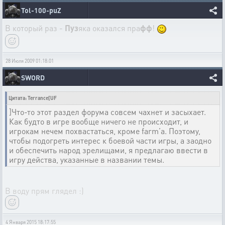
Tol-100-puZ
В который раз -
Пуз
яка оказался пра
фф
!
28 Июля 2009 01:18:01
SWORD
Цитата: Terrance[UF
]Что-то этот раздел форума совсем чахнет и засыхает.
Как будто в игре вообще ничего не происходит, и
игрокам нечем похвастаться, кроме farm’а. Поэтому,
чтобы подогреть интерес к боевой части игры, а заодно
и обеспечить народ зрелищами, я предлагаю ввести в
игру действа, указанные в названии темы.
В воду прям глядел :)
4 Января 2015 18:17:55