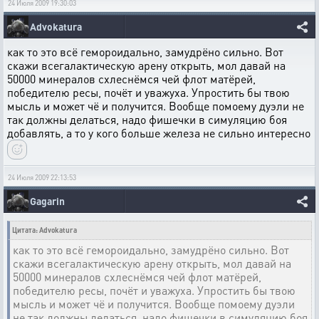
24 Июля 2009 19:30:03
Advokatura
как то это всё гемороидально, замудрёно сильно. Вот
скажи всегалактическую арену открыть, мол давай на
50000 минералов схлеснёмся чей флот матёрей,
победителю ресы, почёт и уважуха. Упростить бы твою
мысль и может чё и получится. Вообще помоему дуэли не
так должны делаться, надо фишечки в симуляцию боя
добавлять, а то у кого больше железа не сильно интересно
24 Июля 2009 22:13:53
Gagarin
Цитата: Advokatura
как то это всё гемороидально, замудрёно сильно. Вот
скажи всегалактическую арену открыть, мол давай на
50000 минералов схлеснёмся чей флот матёрей,
победителю ресы, почёт и уважуха. Упростить бы твою
мысль и может чё и получится. Вообще помоему дуэли
не так должны делаться, надо фишечки в симуляцию боя