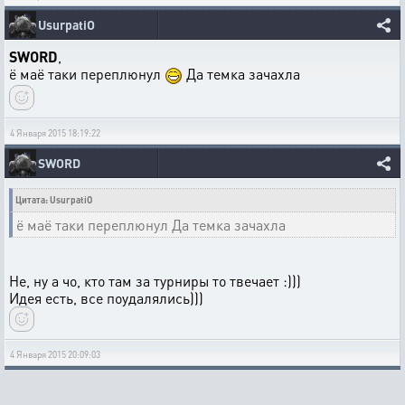
UsurpatiO
SWORD
,
ё маё таки переплюнул
Да темка зачахла
4 Января 2015 18:19:22
SWORD
Цитата: UsurpatiO
ё маё таки переплюнул Да темка зачахла
Не, ну а чо, кто там за турниры то твечает :)))
Идея есть, все поудалялись)))
4 Января 2015 20:09:03