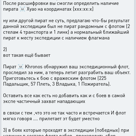
После расшифровки вы смогли определить наличие
пирата ☠ Xyao на координатах [xxx:xx:x]
ну или другой пират не суть, предлагаю что-бы результат
данной экспедиции был не пират рандомным с флотом (2
стелам 4 транспорта и 1 линк) а нормальный ближайший
пират к месту экспедиции с наличием флагмана
2)
вот такая ещё бывает
Пират ☠ Khronos обнаружил ваш экспедиционный флот,
проследил за ним, а теперь летит разграбить ваш объект.
Приготовьтесь к бою с вражеским флотом (225
Падальщик, 57 Плеть, 3 Владыка, 1 Пожиратель).
Оставить все как есть но добавить как и с боев в самой
экспе частичный захват нападающих
в связи с тем ,что это не так часто и встречается И флот
мягко говоря .... прилетает эт будет уместно
3) в боях которые проходят в экспедиции (победных) при
наличии в составе флота рабов , производить сбор