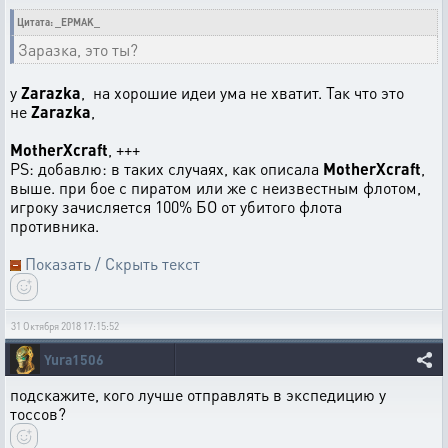
Цитата: _EPMAK_
Заразка, это ты?
у
Zarazka
, на хорошие идеи ума не хватит. Так что это
не
Zarazka
,
MotherXcraft
, +++
PS: добавлю: в таких случаях, как описала
MotherXcraft
,
выше. при бое с пиратом или же с неизвестным флотом,
игроку зачисляется 100% БО от убитого флота
противника.
Показать / Скрыть текст
31 Октября 2018 17:15:52
Yura1506
подскажите, кого лучше отправлять в экспедицию у
тоссов?