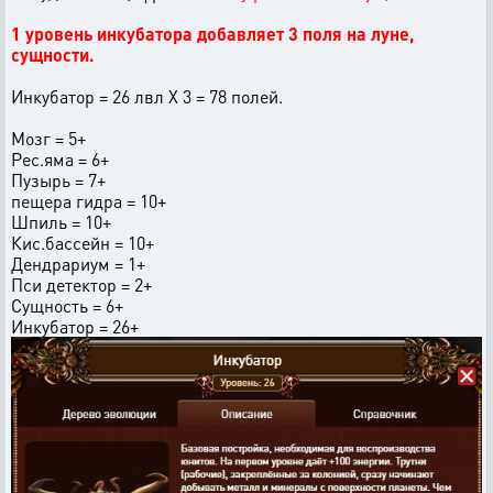
1 уровень инкубатора добавляет 3 поля на луне,
сущности.
Инкубатор = 26 лвл Х 3 = 78 полей.
Мозг = 5+
Рес.яма = 6+
Пузырь = 7+
пещера гидра = 10+
Шпиль = 10+
Кис.бассейн = 10+
Дендрариум = 1+
Пси детектор = 2+
Сущность = 6+
Инкубатор = 26+