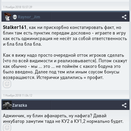
1 Ноября 2018 10:57:39
💀
Raynor_Jim
Stalker161
, как ни прискорбно констатировать факт, но
блин там есть пунктик передам дословно - играете в игру
как есть одминисрация не несёт за собой ответственность
и бла бла бла бла.
Как я вижу надо просто очередной отток игроков сделать
(что по всей видимости и реализовывается). Потом скажут
как обычно - мы ... это ... не поймём с какого бодуна это
было введено. Далее под тем или иным соусом бонусы
возвращаются. Истерички удалились = профит.
1 Ноября 2018 11:04:12
Zarazka
Админчик, ну блин афанареть, ну нафига? Давай
инкубатор замутим тада не КУ2 а КУ1,2 нормально будет.