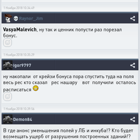
1 Ноября 2018 10:34:49
💀
Raynor_Jim
VasyaMalevich
, ну так и ценник попусти раз порезал
бонус.
1 Ноября 2018 10:35:29
igor9797
ну накопали от крейзи бонуса пора спустить туда на поля
весь рес кто сказал рес нашару вот получили осталось
расписаться
1 Ноября 2018 10:39:56
Demon84
В где анонс уменьшения полей у ЛБ и инкуба!? Кто будет
возмещать ущерб от разрушения построенных зданий!?