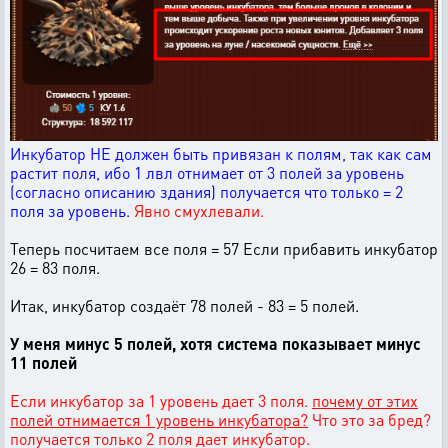
Инкубатор НЕ должен быть привязан к полям, так как сам
растит поля, ибо 1 лвл отнимает от 3 полей за уровень
(согласно описанию здания) получается что только = 2
поля за уровень.
Явно смухлевали.
Теперь посчитаем все поля = 57 Если прибавить инкубатор
26 = 83 поля.
Итак, инкубатор создаёт 78 полей - 83 = 5 полей.
У меня минус 5 полей, хотя система показывает минус
11 полей
Если инкубатор за 1 уровень дает 3 поля.
почему от этих
полей отнимается 1 уровень инкубатора?
Что это за бред?
получается только 2 поля дает инкубатор.