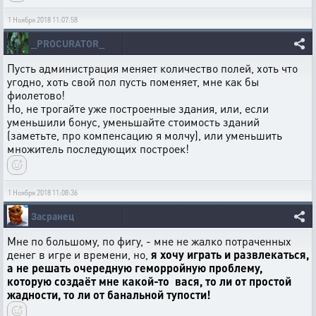
1 Ноября 2018 11:07:58
_PROCURATOR_
Пусть администрация меняет количество полей, хоть что
угодно, хоть свой пол пусть поменяет, мне как бы
фиолетово!
Но, не трогайте уже построенные здания, или, если
уменьшили бонус, уменьшайте стоимость зданий
(заметьте, про компенсацию я молчу), или уменьшить
множитель последующих построек!
1 Ноября 2018 11:08:36
Засранец
Мне по большому, по фигу, - мне не жалко потраченных
денег в игре и времени, но,
я хочу играть и развлекаться,
а не решать очередную геморройную проблему,
которую создаёт мне какой-то вася, то ли от простой
жадности, то ли от банальной тупости!