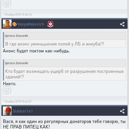
1 Ноября 2018 10:40:14
🎨
VasyaMalevich
Цитата: Demon84
В где анонс уменьшения полей у ЛБ и инкуба!?
Анонс будет поктом как-нибудь.
Цитата: Demon84
Кто будет возмещать ущерб от разрушения построенных
зданий!?
Никто.
1 Ноября 2018 10:44:21
Stalker161
Вася, я как один из регулярных донаторов тебе говорю, ты
НЕ ПРАВ ПИПЕЦ КАК!