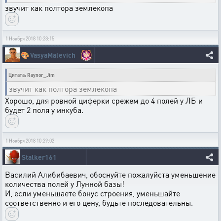
звучит как полтора землекопа
1 Ноября 2018 10:28:15
🎨
VasyaMalevich
Цитата: Raynor_Jim
звучит как полтора землекопа
Хорошо, для ровной циферки срежем до 4 полей у ЛБ и
будет 2 поля у инкуба.
1 Ноября 2018 10:29:02
Stalker161
Василий Алибибаевич, обоснуйте пожалуйста уменьшение
количества полей у Лунной базы!
И, если уменьшаете бонус строения, уменьшайте
соответственно и его цену, будьте последовательны.