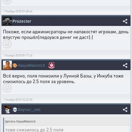
1 Ноября 2018 07:48:44
Prozector
Похоже, если админисраторы не напакостят игрокам, день
впустую прошёл(педоуася денег не даст):)
1 Ноября 2018 09:17:26
🎨
VasyaMalevich
Всё верно, поля понизили у Лунной Базы, у Инкуба тоже
снизилось до 2.5 поля за уровень.
1 Ноября 2018 10:22:59
💀
Raynor_Jim
Цитата: VasyaMalevich
тоже снизилось до 2.5 поля