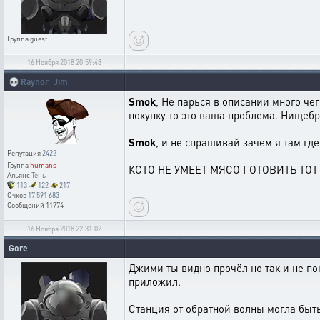
Группа
guest
16 Ноября 2018 20:59:48
💀
Raynor_Jim
Smok
, Не парься в описании много чег
покупку то это ваша проблема. Нищебр
Smok
, и не спрашивай зачем я там где
Репутация
2422
Группа
humans
КСТО НЕ УМЕЕТ МЯСО ГОТОВИТЬ ТО
Альянс
Тень
113
122
217
Очков
17 591 683
Сообщений
11774
16 Ноября 2018 22:31:02
Gore
Джими ты видно прочёл но так и не поня
приложил.
Станция от обратной волны могла быть 