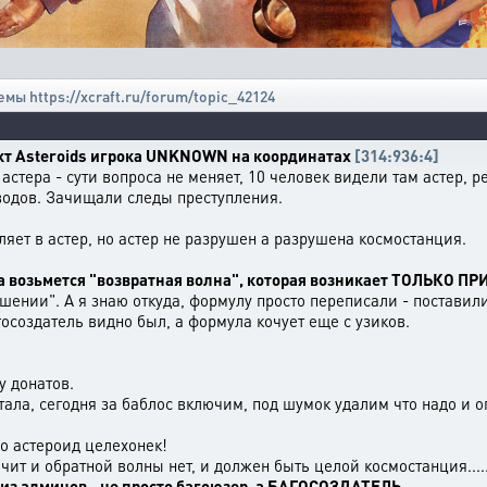
емы https://xcraft.ru/forum/topic_42124
ект Asteroids игрока UNKNOWN на координатах
[314:936:4]
астера - сути вопроса не меняет, 10 человек видели там астер, 
одов. Зачищали следы преступления.
ляет в астер, но астер не разрушен а разрушена космостанция.
да возьмется "возвратная волна", которая возникает ТОЛЬКО 
шении". А я знаю откуда, формулу просто переписали - постави
осоздатель видно был, а формула кочует еще с узиков.
у донатов.
тала, сегодня за баблос включим, под шумок удалим что надо и 
но астероид целехонек!
начит и обратной волны нет, и должен быть целой космостанция...
о из админов - не просто багоюзер, а БАГОСОЗДАТЕЛЬ
.