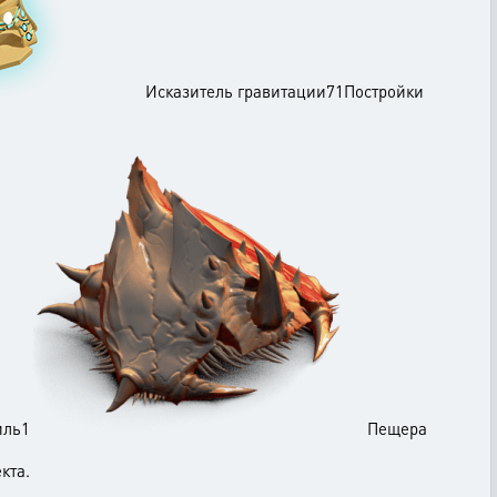
Исказитель гравитации71Постройки
ль1
Пещера
.
кта.