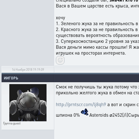
Вася в Вашем царстве есть крыса, инт
хочу
1. Зеленого жука за не правильность 
2. Красного жука за не правильность 
существовать вероятность образовани
3. Суперкосмостанцию 2 уровня за ука
Вася деньги мимо кассы прошли! Я жаж
игрушек на просторах интернета.
16 Ноября 2018 19:19:09
ИИГОРЬ
Смок не получишь ты жука потому что 
прикольно желтого жука в обмен на ст
http://prntscr.com/lj8qh9
а вот и скрин 
шпиона 0%
Asteroids ⌀2452[/i]Сыр
Группа
guest