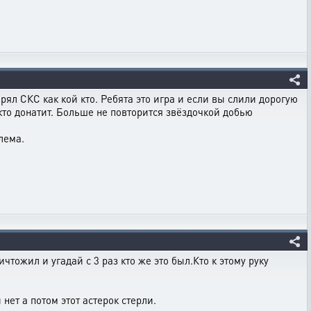
ерял СКС как кой кто. Ребята это игра и если вы слили дорогую
кто донатит. Больше не повторится звёздочкой добью
лема.
ичтожил и угадай с 3 раз кто же это был.Кто к этому руку
нет а потом этот астерок стерли.