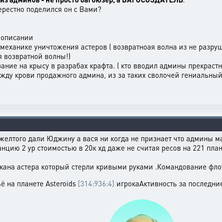
ерестно поделился он с Вами?
в описании
в механике уничтожения астеров ( возвратноая волна из не разр
я возвратной волны!)
зание на крысу в разрабах крафта. ( кто вводил админы прекраст
ду крови продажного админа, из за таких сволочей гениальный 
желтого дали Юджину а вася ни когда не признает что админы м
анцию 2 ур стоимостью в 20к хд даже не считая ресов на 221 пла
скана астера который стерли кривыми руками .Командование фл
ьё на планете Asteroids
[314:936:4]
игрокаАктивность за последни