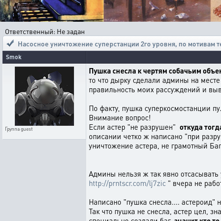
Ответственный: Не задан
Насосное уничтожение суперстанции 2го уровня
,
по мотивам т
Smok
Пушка снесла к чертям собачьим объ
то что дырку сделали админы на месте 
правильность моих рассуждений и выв
По факту, пушка суперкосмостанции пу
Внимание вопрос!
Если астер "не разрушен"
откуда тог
Группа
guest
описании четко ж написано "при разру
уничтожение астера, не грамотный Баг
Админы нельзя ж так явно отсасывать 
http://prntscr.com/lj7zic
" вчера не рабо
Написано "пушка снесла.... астероид" 
Так что пушка не снесла, астер цел, з
специально создали баг,
значит кто т