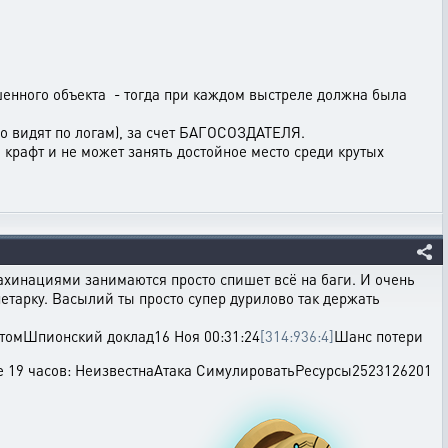
ушенного объекта - тогда при каждом выстреле должна была
но видят по логам), за счет БАГОСОЗДАТЕЛЯ.
крафт и не может занять достойное место среди крутых
ахинациями занимаются просто спишет всё на баги. И очень
нетарку. Васылий ты просто супер дурилово так держать
отомШпионский доклад16 Ноя 00:31:24
[314:936:4]
Шанс потери
е 19 часов: НеизвестнаАтака СимулироватьРесурсы2523126201