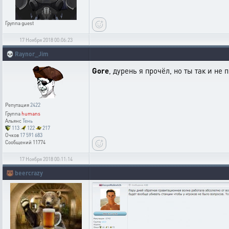
Группа
guest
17 Ноября 2018 00:06:23
💀
Raynor_Jim
Gore
, дурень я прочёл, но ты так и не
Репутация
2422
Группа
humans
Альянс
Тень
113
122
217
Очков
17 591 683
Сообщений
11774
17 Ноября 2018 00:11:14
🐻
beercrazy