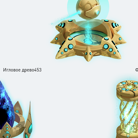
Игловое древо453
Ф