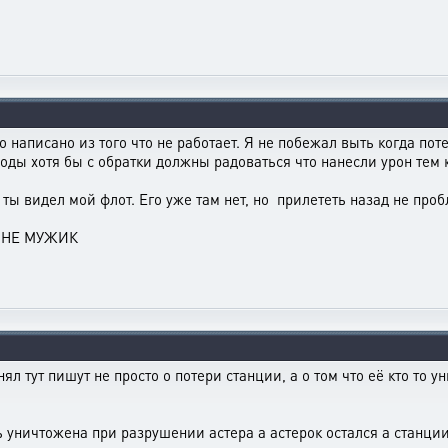
о написано из того что не работает. Я не побежал выть когда пот
оды хотя бы с обратки должны радоваться что нанесли урон тем 
 ты видел мой флот. Его уже там нет, но прилететь назад не проб
Т НЕ МУЖИК
л тут пишут не просто о потери станции, а о том что её кто то ун
уничтожена при разрушении астера а астерок остался а станции 