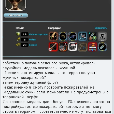
собственно получил зеленого жука, активировал-
случайная медаль оказалась...жучиной.
1 если я атктивирую медаль- то терран получит
жучиных пожирателей?
зачем террану жучиный флот?
и как именно я смогу построить пожирателей на
медальные очки- если пожиратели не предусмотрены в
терранской верфи
2 а главное- медаль дает бонус - 1% снижения затрат на
постройку... тех же пожирателей- которые я не могу
строить терраном... соответственно не могу пользоваться