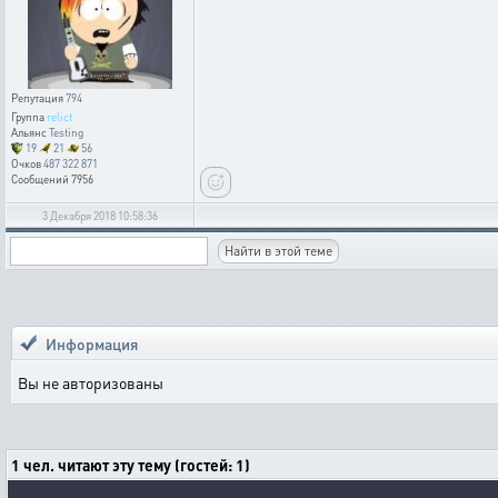
Репутация
794
Группа
relict
Альянс
Testing
19
21
56
Очков
487 322 871
Сообщений
7956
3 Декабря 2018 10:58:36
Информация
Вы не авторизованы
1 чел. читают эту тему (гостей: 1)