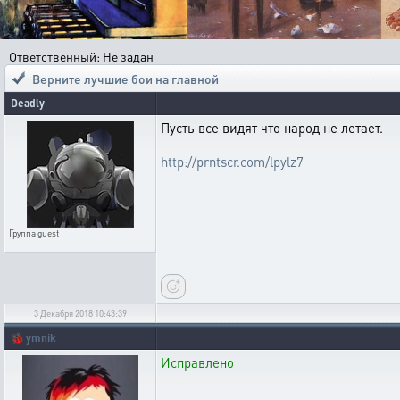
Ответственный: Не задан
Верните лучшие бои на главной
Deadly
Пусть все видят что народ не летает.
http://prntscr.com/lpylz7
Группа
guest
3 Декабря 2018 10:43:39
🐞
ymnik
Исправлено