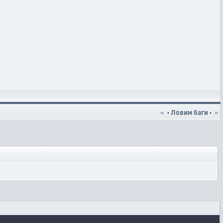
«
·
Ловим баги
·
»